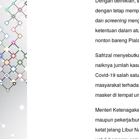
Dengan demikian, s
dengan tetap mempe
dan
screening
mengg
ketentuan dalam at
nonton bareng Pial
Safrizal menyebutk
naiknya jumlah kasu
Covid-19 salah sat
masyarakat terhada
masker di tempat 
Menteri Ketenagake
maupun pekerja/bur
ketat jelang Libur 