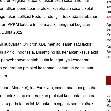
eluruh kegiatan dapat dilaksanakan secara normal
Tr
Te
rhatikan penerapan protokol kesehatan secara ketat
Hu
unakan aplikasi PeduliLindungi. Tidak ada perubahan
JA
uran PPKM terbaru ini, termasuk mengenai kegiatan
Ap
Je
a Dunia 2022.
Pe
JA
an subvarian Omicron XBB menjadi salah satu faktor
Gu
Be
s aktif di Indonesia. Disamping itu, kenaikan kasus aktif
POL
u penyebabnya adalah mulai longgarnya kesadaran
p penerapan protokol kesehatan, terutama pemakaian
umum.
rjaan (Menaker), Ida Fauziyah, mengimbau pengusaha
uh untuk tetap menerapkan protokol kesehatan secara
Le
Aj
Nataru pada tahun ini. Menaker mengajak semua pihak
M
PA