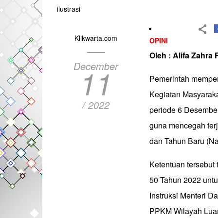
ilustrasi
Klikwarta.com
OPINI
Oleh : Alifa Zahra Fi
December
11
Pemerintah mempe
Kegiatan Masyarakat
/ 2022
periode 6 Desember
guna mencegah terj
dan Tahun Baru (Na
Ketentuan tersebut 
50 Tahun 2022 unt
Instruksi Menteri 
PPKM Wilayah Luar