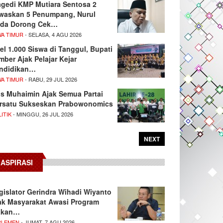
agedi KMP Mutiara Sentosa 2
waskan 5 Penumpang, Nurul
da Dorong Cek…
WA TIMUR
- SELASA, 4 AGU 2026
el 1.000 Siswa di Tanggul, Bupati
mber Ajak Pelajar Kejar
ndidikan…
WA TIMUR
- RABU, 29 JUL 2026
s Muhaimin Ajak Semua Partai
rsatu Sukseskan Prabowonomics
ITIK
- MINGGU, 26 JUL 2026
NEXT
ASPIRASI
gislator Gerindra Wihadi Wiyanto
ak Masyarakat Awasi Program
akan…
RLEMEN
- JUMAT, 7 AGU 2026