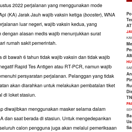
Agustus 2022 perjalanan yang menggunakan mode
Po
Api (KA) Jarak Jauh wajib vaksin ketiga (
booster
), WNA
Te
erjalanan luar negeri, wajib vaksin kedua, yang
AT
JA
in dengan alasan medis wajib menunjukkan surat
KAM
ari rumah sakit pemerintah.
Me
Pe
AM
 di bawah 6 tahun tidak wajib vaksin dan tidak wajib
HU
negatif Rapid Tes Antigen atau RT-PCR, namun wajib
SAB
An
menuhi persyaratan perjalanan. Pelanggan yang tidak
Pi
atan akan diarahkan untuk melakukan pembatalan tiket
Ru
Di
 di loket stasiun.
TN
PA
tap diwajibkan menggunakan masker selama dalam
SEN
Ba
 KA dan saat berada di stasiun. Untuk mengedepankan
Ua
Sa
 seluruh calon pengguna juga akan melalui pemeriksaan