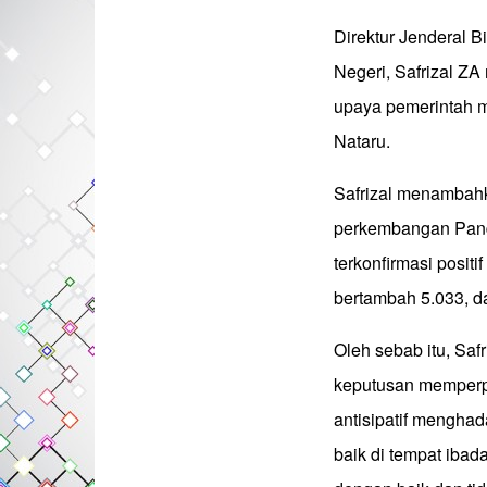
Direktur Jenderal 
Negeri, Safrizal Z
upaya pemerintah m
Nataru.
Safrizal menambahk
perkembangan Pand
terkonfirmasi posit
bertambah 5.033, d
Oleh sebab itu, Sa
keputusan memperp
antisipatif menghad
baik di tempat ibad