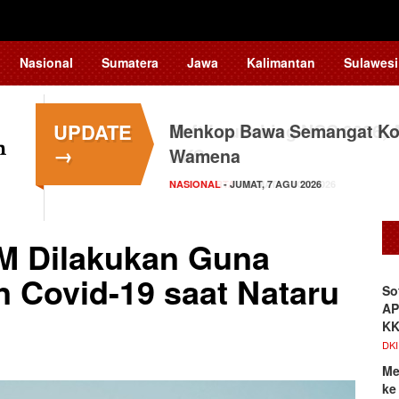
Nasional
Sumatera
Jawa
Kalimantan
Sulawesi
UPDATE
Menkop Bawa Semangat Kop
→
Wamena
NASIONAL
- JUMAT, 7 AGU 2026
M Dilakukan Guna
 Covid-19 saat Nataru
So
AP
K
DKI
Me
ke