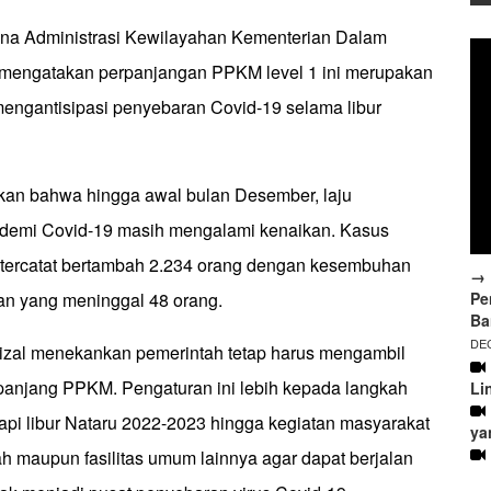
Bina Administrasi Kewilayahan Kementerian Dalam
A mengatakan perpanjangan PPKM level 1 ini merupakan
engantisipasi penyebaran Covid-19 selama libur
an bahwa hingga awal bulan Desember, laju
emi Covid-19 masih mengalami kenaikan. Kasus
if tercatat bertambah 2.234 orang dengan kesembuhan
→ 
Pe
an yang meninggal 48 orang.
Ba
DEC
frizal menekankan pemerintah tetap harus mengambil
anjang PPKM. Pengaturan ini lebih kepada langkah
Li
api libur Nataru 2022-2023 hingga kegiatan masyarakat
ya
ah maupun fasilitas umum lainnya agar dapat berjalan