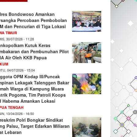
lres Bondowoso Amankan
rsangka Percobaan Pembobolan
M dan Pencurian di Tiga Lokasi
WA TIMUR
IS, 30/07/2026 - 11:28
nkopolkam Kutuk Keras
mbakaran dan Pembunuhan Pilot
A Air Oleh KKB Papua
KUM
TU, 04/07/2026 - 15:04
ggota OPM Kodap III/Puncak
mpinan Lekagak Talenggen Bakar
mah Warga di Kampung Muara
strik Pogoma, Tim Patroli Koops
I Habema Amankan Lokasi
PUA TENGAH
IN, 13/04/2026 - 16:50
reskrim Polri Bongkar Sindikat
ng Palsu, Target Edarkan Miliaran
at Lebaran