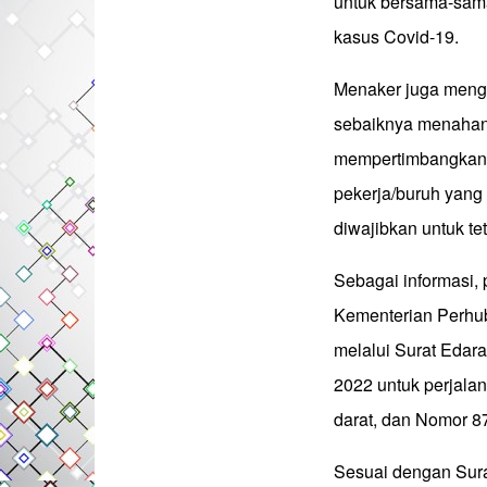
untuk bersama-sama
kasus Covid-19.
Menaker juga mengi
sebaiknya menahan d
mempertimbangkan s
pekerja/buruh yang
diwajibkan untuk te
Sebagai informasi, 
Kementerian Perhub
melalui Surat Eda
2022 untuk perjalan
darat, dan Nomor 87 
Sesuai dengan Sur