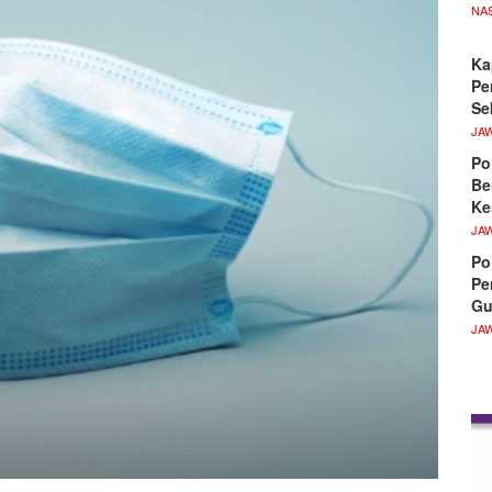
NA
Ka
Pe
Se
JA
Po
Be
Ke
JA
Po
Pe
Gu
JA