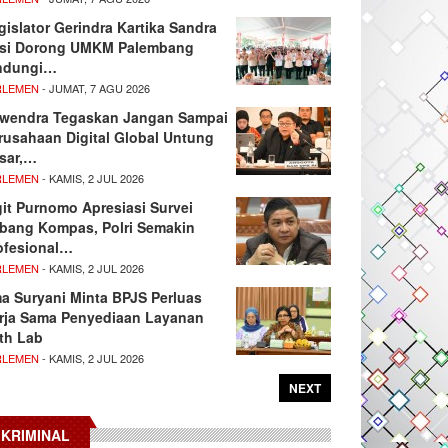
gislator Gerindra Kartika Sandra
si Dorong UMKM Palembang
ndungi…
RLEMEN
- JUMAT, 7 AGU 2026
wendra Tegaskan Jangan Sampai
rusahaan Digital Global Untung
sar,…
RLEMEN
- KAMIS, 2 JUL 2026
git Purnomo Apresiasi Survei
tbang Kompas, Polri Semakin
ofesional…
RLEMEN
- KAMIS, 2 JUL 2026
ma Suryani Minta BPJS Perluas
rja Sama Penyediaan Layanan
th Lab
RLEMEN
- KAMIS, 2 JUL 2026
NEXT
KRIMINAL