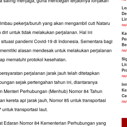
 saling menjaga, guna mencegah terjadinya lonjakan
Le
De
Li
mbau pekerja/buruh yang akan mengambil cuti Nataru
PA
iri untuk tidak melakukan perjalanan. Hal ini
Ka
Pe
ituasi pandemi Covid-19 di Indonesia. Sementara bagi
Be
 memiliki alasan mendesak untuk melakukan perjalanan
PA
Si
tap mematuhi protokol kesehatan.
Li
Pr
persyaratan perjalanan jarak jauh telah ditetapkan
PA
ungan sejak pertengahan tahun ini, diantaranya
Ir
Ke
ran Menteri Perhubungan (Menhub) Nomor 84 Tahun
Ca
an kereta api jarak jauh, Nomor 85 untuk transportasi
PA
untuk transportasi laut.
at Edaran Nomor 84 Kementerian Perhubungan yang