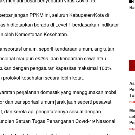
dak menjadi pusat penyebaran virus Covid-19.
Ra
erpanjangan PPKM ini, seluruh Kabupaten/Kota di
masih ditetapkan berada di Level 1 berdasarkan indikator
kan oleh Kementerian Kesehatan.
ransportasi umum, seperti kendaraan umum, angkutan
ensional maupun
online
, dan kendaraan sewa atau
rlakukan dengan pengaturan kapasitas maksimal 100%
protokol kesehatan secara lebih ketat.
As
Pe
syaratan perjalanan domestik yang menggunakan mobil
To
or dan transportasi umum jarak jauh seperti pesawat
HU
Me
aut, dan kereta api pengaturannya sesuai dengan
se
tur oleh Satuan Tugas Penanganan Covid-19 Nasional.
Pe
NA