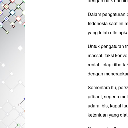
dengan baik dan ti
Dalam pengaturan p
Indonesia saat ini 
yang telah ditetap
Untuk pengaturan t
massal, taksi konv
rental, tetap dibe
dengan menerapkan 
Sementara itu, per
pribadi, sepeda mot
udara, bis, kapal l
ketentuan yang dia