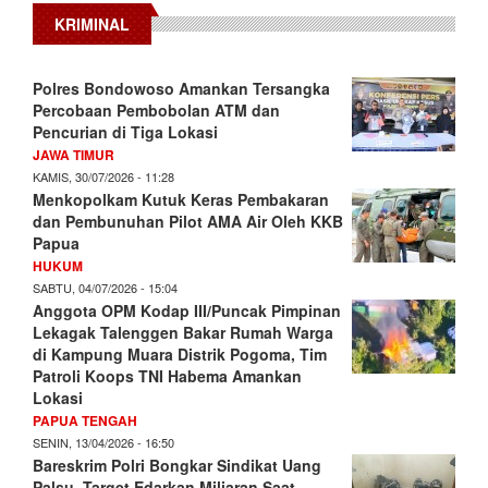
KRIMINAL
Polres Bondowoso Amankan Tersangka
Percobaan Pembobolan ATM dan
Pencurian di Tiga Lokasi
JAWA TIMUR
KAMIS, 30/07/2026 - 11:28
Menkopolkam Kutuk Keras Pembakaran
dan Pembunuhan Pilot AMA Air Oleh KKB
Papua
HUKUM
SABTU, 04/07/2026 - 15:04
Anggota OPM Kodap III/Puncak Pimpinan
Lekagak Talenggen Bakar Rumah Warga
di Kampung Muara Distrik Pogoma, Tim
Patroli Koops TNI Habema Amankan
Lokasi
PAPUA TENGAH
SENIN, 13/04/2026 - 16:50
Bareskrim Polri Bongkar Sindikat Uang
Palsu, Target Edarkan Miliaran Saat