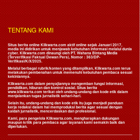
TENTANG KAMI
Situs berita online Klikwarta.com aktif online sejak Januari 2017,
media ini didirikan untuk menjawab kebutuhan informasi melalui dunia
cyber. Klikwarta.com dinaungi oleh
PT. Wahana Bintang Media
(Terverifikasi Faktual Dewan Pers)
, Nomor : 363/DP-
Verifikasi/K/X/2025.
Melalui berbagai rubrik/konten yang ditampilkan, Klikwarta.com terus
melakukan pembenahan untuk memenuhi kebutuhan pembaca sesuai
kekiniannya.
Klikwarta.com dalam penyajiannya mengemban fungsi informasi,
pendidikan, hiburan dan kontrol sosial. Situs berita
www.klikwarta.com terikat oleh undang-undang dan kode etik dalam
menjalankan tugas jurnalistik sehari-hari.
Selain itu, undang-undang dan kode etik itu juga menjadi panduan
kerja redaksi dalam hal memproduksi berita agar sesuai dengan
kaidah jurnalistik, mencerdaskan dan profesional.
Kami, para pengelola Klikwarta.com, mengharapkan dukungan
maupun kritik para pembaca agar layanan kami semakin baik dan
diperlukan.