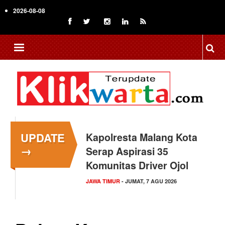
Skip
2026-08-08
to
main
content
UPDATE
Kapolresta Malang Kota
→
Serap Aspirasi 35
Komunitas Driver Ojol
JAWA TIMUR
- JUMAT, 7 AGU 2026