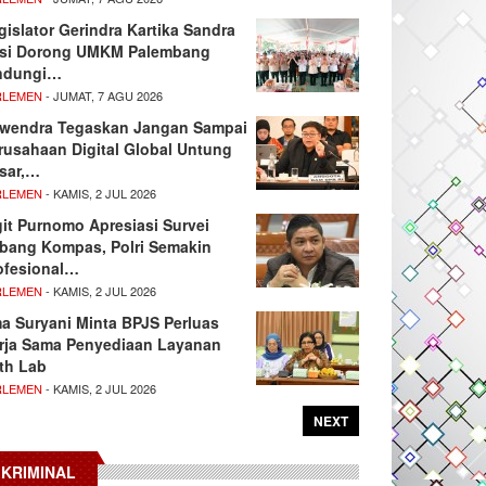
gislator Gerindra Kartika Sandra
si Dorong UMKM Palembang
ndungi…
RLEMEN
- JUMAT, 7 AGU 2026
wendra Tegaskan Jangan Sampai
rusahaan Digital Global Untung
sar,…
RLEMEN
- KAMIS, 2 JUL 2026
git Purnomo Apresiasi Survei
tbang Kompas, Polri Semakin
ofesional…
RLEMEN
- KAMIS, 2 JUL 2026
ma Suryani Minta BPJS Perluas
rja Sama Penyediaan Layanan
th Lab
RLEMEN
- KAMIS, 2 JUL 2026
NEXT
KRIMINAL