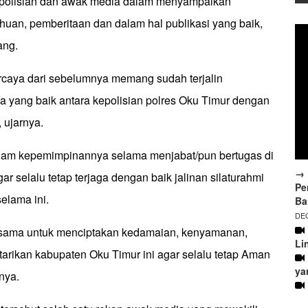
epolisian dan awak media dalam menyampaikan
huan, pemberitaan dan dalam hal publikasi yang baik,
ang.
rcaya dari sebelumnya memang sudah terjalin
 yang baik antara kepolisian polres Oku Timur dengan
 ujarnya.
alam kepemimpinannya selama menjabat/pun bertugas di
→ 
ar selalu tetap terjaga dengan baik jalinan silaturahmi
Pe
elama ini.
Ba
DEC
-sama untuk menciptakan kedamaian, kenyamanan,
Li
arikan kabupaten Oku Timur ini agar selalu tetap Aman
ya
nya.