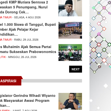
agedi KMP Mutiara Sentosa 2
waskan 5 Penumpang, Nurul
da Dorong Cek…
WA TIMUR
- SELASA, 4 AGU 2026
el 1.000 Siswa di Tanggul, Bupati
mber Ajak Pelajar Kejar
ndidikan…
WA TIMUR
- RABU, 29 JUL 2026
s Muhaimin Ajak Semua Partai
rsatu Sukseskan Prabowonomics
ITIK
- MINGGU, 26 JUL 2026
NEXT
ASPIRASI
gislator Gerindra Wihadi Wiyanto
ak Masyarakat Awasi Program
akan…
RLEMEN
- JUMAT, 7 AGU 2026