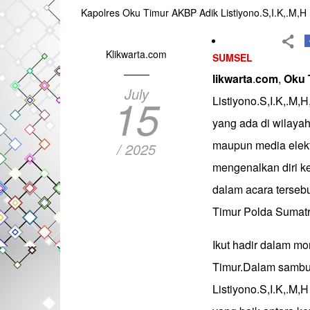
Kapolres Oku Timur AKBP Adik Listiyono.S,I.K,.M,H
Klikwarta.com
SUMSEL
likwarta
.
com
,
Oku
July
15
Listiyono.S,I.K,.M
yang ada di wilayah
maupun media elekt
/ 2025
mengenalkan diri k
dalam acara terseb
Timur Polda Sumatr
Ikut hadir dalam m
Timur.Dalam sambu
Listiyono.S,I.K,.M