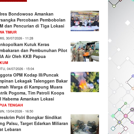
lres Bondowoso Amankan
rsangka Percobaan Pembobolan
M dan Pencurian di Tiga Lokasi
WA TIMUR
IS, 30/07/2026 - 11:28
nkopolkam Kutuk Keras
mbakaran dan Pembunuhan Pilot
A Air Oleh KKB Papua
KUM
TU, 04/07/2026 - 15:04
ggota OPM Kodap III/Puncak
mpinan Lekagak Talenggen Bakar
mah Warga di Kampung Muara
strik Pogoma, Tim Patroli Koops
I Habema Amankan Lokasi
PUA TENGAH
IN, 13/04/2026 - 16:50
reskrim Polri Bongkar Sindikat
ng Palsu, Target Edarkan Miliaran
at Lebaran