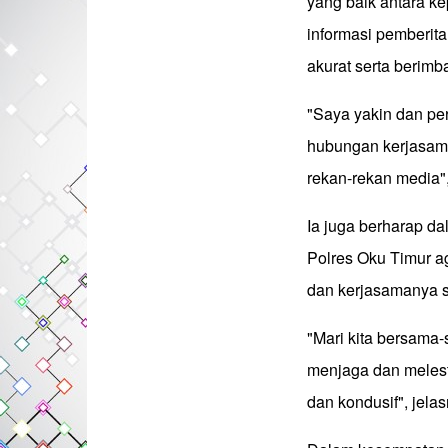
yang baik antara k
informasi pemberita
akurat serta berimb
"Saya yakin dan pe
hubungan kerjasama
rekan-rekan media",
Ia juga berharap d
Polres Oku Timur ag
dan kerjasamanya s
"Mari kita bersama
menjaga dan melest
dan kondusif", jelas