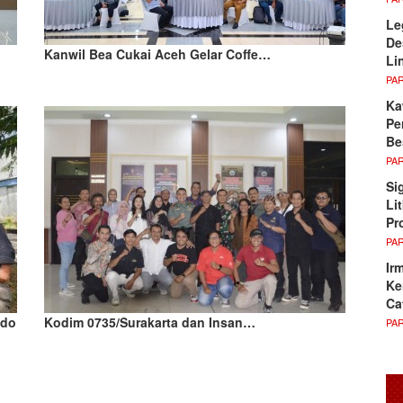
Le
De
Kanwil Bea Cukai Aceh Gelar Coffe…
Li
PA
Ka
Pe
Be
PA
Si
Li
Pr
PA
Ir
Ke
Ca
ndo
Kodim 0735/Surakarta dan Insan…
PA