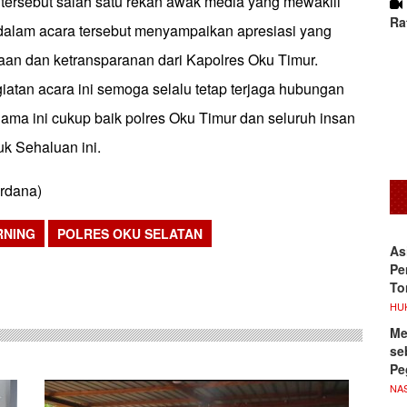
ersebut salah satu rekan awak media yang mewakili
Ra
 dalam acara tersebut menyampaikan apresiasi yang
kaan dan ketransparanan dari Kapolres Oku Timur.
atan acara ini semoga selalu tetap terjaga hubungan
lama ini cukup baik polres Oku Timur dan seluruh insan
k Sehaluan ini.
ardana)
RNING
POLRES OKU SELATAN
As
sApp
Pe
To
HU
Me
se
Pe
NA