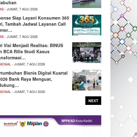
labuhan
IS
- JUMAT, 7 AGU 2026
sense Siap Layani Konsumen 365
ri, Tambah Jadwal Layanan Call
nter…
IS
- JUMAT, 7 AGU 2026
ri Visi Menjadi Realitas: BINUS
n BCA Rilis Studi Kasus
ansformasi…
SIONAL
- JUMAT, 7 AGU 2026
rtumbuhan Bisnis Digital Kuartal
/2026 Bank Raya Menguat,
dukung…
SIONAL
- JUMAT, 7 AGU 2026
NEXT