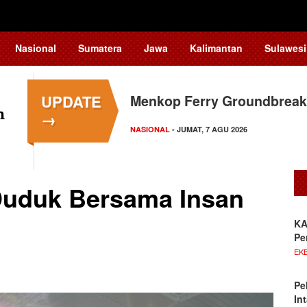
Nasional
Sumatera
Jawa
Kalimantan
Sulawesi
UPDATE
Menkop Ferry Groundbreak
→
NASIONAL
- JUMAT, 7 AGU 2026
Duduk Bersama Insan
KA
Pe
EKB
Pe
In