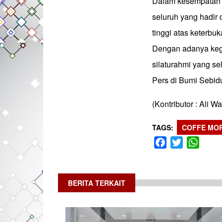
Dalam kesempatan t
seluruh yang hadir
tinggi atas keterbu
Dengan adanya kegi
silaturahmi yang se
Pers di Bumi Sebidu
(Kontributor : Ali W
TAGS
COFFE MO
Facebook
Twitter
What
BERITA TERKAIT