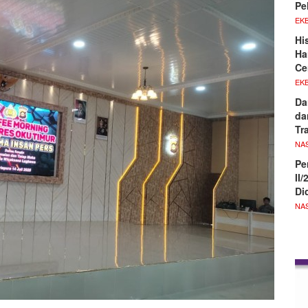
Pe
EKB
Hi
Ha
Ce
EKB
Da
da
Tr
NA
Pe
II
Di
NA