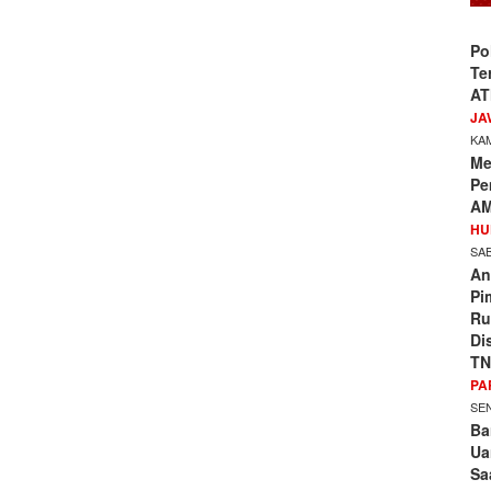
Po
Te
AT
JA
KAM
Me
Pe
AM
HU
SAB
An
Pi
Ru
Di
TN
PA
SEN
Ba
Ua
Sa