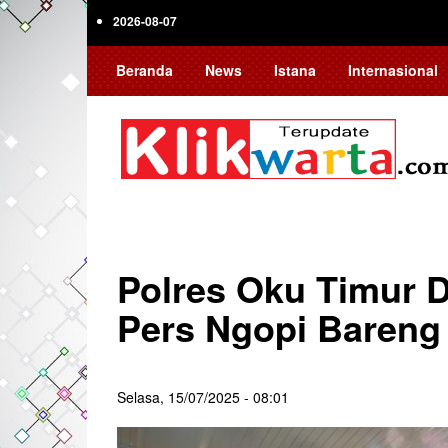
Skip
2026-08-07
to
main
Beranda
News
Istana
Internasional
content
Polres Oku Timur 
Pers Ngopi Bareng
Selasa, 15/07/2025 - 08:01