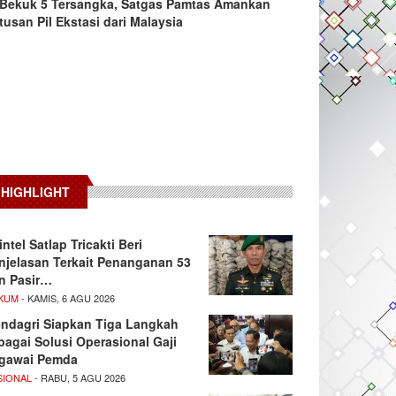
Bekuk 5 Tersangka, Satgas Pamtas Amankan
tusan Pil Ekstasi dari Malaysia
HIGHLIGHT
intel Satlap Tricakti Beri
njelasan Terkait Penanganan 53
n Pasir…
KUM
- KAMIS, 6 AGU 2026
ndagri Siapkan Tiga Langkah
bagai Solusi Operasional Gaji
gawai Pemda
SIONAL
- RABU, 5 AGU 2026