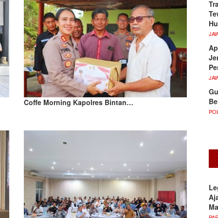
Tr
Te
Hu
JA
Ap
Je
Pe
JA
Gu
Be
Coffe Morning Kapolres Bintan…
POL
Le
Aj
M
PA