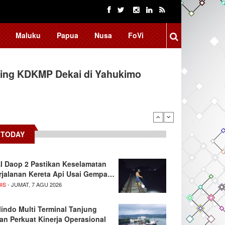
Maluku
Papua
Nusa
FoVi
ing KDKMP Dekai di Yahukimo
TODAY
I Daop 2 Pastikan Keselamatan
rjalanan Kereta Api Usai Gempa…
IS
- JUMAT, 7 AGU 2026
lindo Multi Terminal Tanjung
tan Perkuat Kinerja Operasional