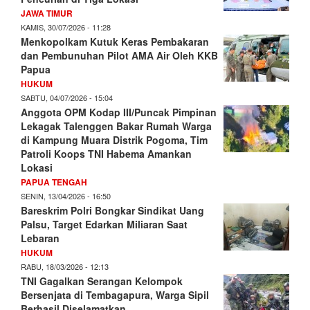
JAWA TIMUR
KAMIS, 30/07/2026 - 11:28
Menkopolkam Kutuk Keras Pembakaran
dan Pembunuhan Pilot AMA Air Oleh KKB
Papua
HUKUM
SABTU, 04/07/2026 - 15:04
Anggota OPM Kodap III/Puncak Pimpinan
Lekagak Talenggen Bakar Rumah Warga
di Kampung Muara Distrik Pogoma, Tim
Patroli Koops TNI Habema Amankan
Lokasi
PAPUA TENGAH
SENIN, 13/04/2026 - 16:50
Bareskrim Polri Bongkar Sindikat Uang
Palsu, Target Edarkan Miliaran Saat
Lebaran
HUKUM
RABU, 18/03/2026 - 12:13
TNI Gagalkan Serangan Kelompok
Bersenjata di Tembagapura, Warga Sipil
Berhasil Diselamatkan