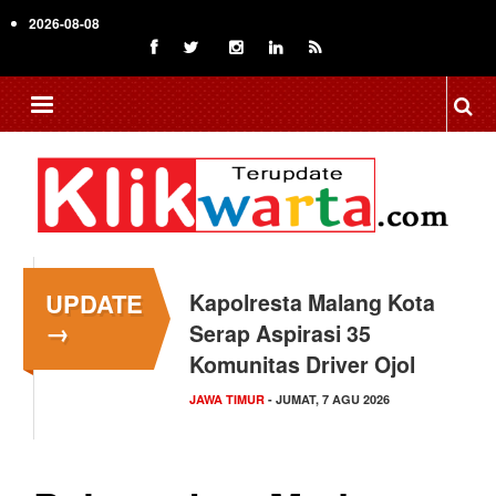
Skip
2026-08-08
to
main
content
UPDATE
Kapolresta Malang Kota
→
Serap Aspirasi 35
Komunitas Driver Ojol
JAWA TIMUR
- JUMAT, 7 AGU 2026