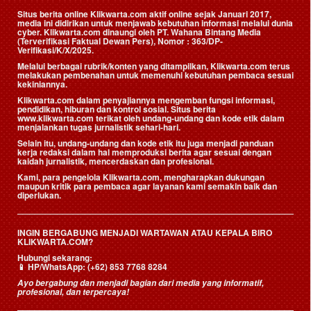
Situs berita online Klikwarta.com aktif online sejak Januari 2017,
media ini didirikan untuk menjawab kebutuhan informasi melalui dunia
cyber. Klikwarta.com dinaungi oleh
PT. Wahana Bintang Media
(Terverifikasi Faktual Dewan Pers)
, Nomor : 363/DP-
Verifikasi/K/X/2025.
Melalui berbagai rubrik/konten yang ditampilkan, Klikwarta.com terus
melakukan pembenahan untuk memenuhi kebutuhan pembaca sesuai
kekiniannya.
Klikwarta.com dalam penyajiannya mengemban fungsi informasi,
pendidikan, hiburan dan kontrol sosial. Situs berita
www.klikwarta.com terikat oleh undang-undang dan kode etik dalam
menjalankan tugas jurnalistik sehari-hari.
Selain itu, undang-undang dan kode etik itu juga menjadi panduan
kerja redaksi dalam hal memproduksi berita agar sesuai dengan
kaidah jurnalistik, mencerdaskan dan profesional.
Kami, para pengelola Klikwarta.com, mengharapkan dukungan
maupun kritik para pembaca agar layanan kami semakin baik dan
diperlukan.
INGIN BERGABUNG MENJADI WARTAWAN ATAU KEPALA BIRO
KLIKWARTA.COM?
Hubungi sekarang:
📱
HP/WhatsApp:
(+62) 853 7768 8284
Ayo bergabung dan menjadi bagian dari media yang informatif,
profesional, dan terpercaya!