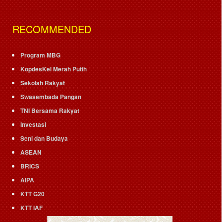
RECOMMENDED
Program MBG
KopdesKel Merah Putih
Sekolah Rakyat
Swasembada Pangan
TNI Bersama Rakyat
Investasi
Seni dan Budaya
ASEAN
BRICS
AIPA
KTT G20
KTT IAF