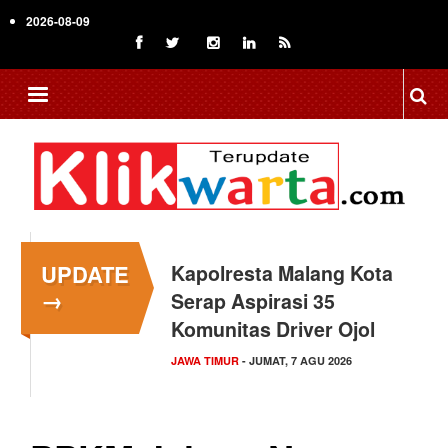
Skip
2026-08-09
to
main
content
UPDATE
Kapolresta Malang Kota
→
Serap Aspirasi 35
Komunitas Driver Ojol
JAWA TIMUR
- JUMAT, 7 AGU 2026