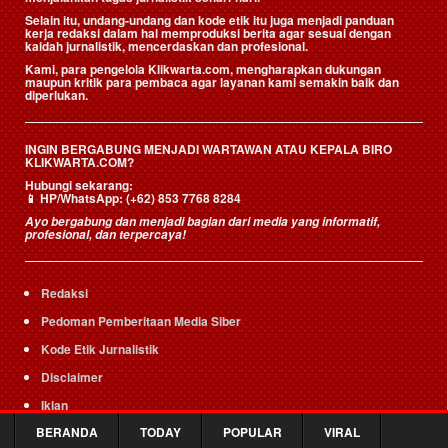
Selain itu, undang-undang dan kode etik itu juga menjadi panduan
kerja redaksi dalam hal memproduksi berita agar sesuai dengan
kaidah jurnalistik, mencerdaskan dan profesional.
Kami, para pengelola Klikwarta.com, mengharapkan dukungan
maupun kritik para pembaca agar layanan kami semakin baik dan
diperlukan.
INGIN BERGABUNG MENJADI WARTAWAN ATAU KEPALA BIRO
KLIKWARTA.COM?
Hubungi sekarang:
📱
HP/WhatsApp:
(+62) 853 7768 8284
Ayo bergabung dan menjadi bagian dari media yang informatif,
profesional, dan terpercaya!
Redaksi
Pedoman Pemberitaan Media Siber
Kode Etik Jurnalistik
Disclaimer
Iklan
BERANDA
TODAY
POPULAR
VIRAL