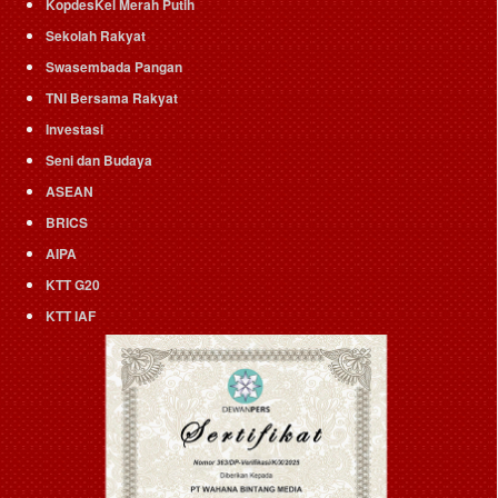
KopdesKel Merah Putih
Sekolah Rakyat
Swasembada Pangan
TNI Bersama Rakyat
Investasi
Seni dan Budaya
ASEAN
BRICS
AIPA
KTT G20
KTT IAF