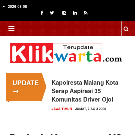
Skip
2026-08-08
to
main
content
UPDATE
Kapolresta Malang Kota
→
Serap Aspirasi 35
Komunitas Driver Ojol
JAWA TIMUR
- JUMAT, 7 AGU 2026