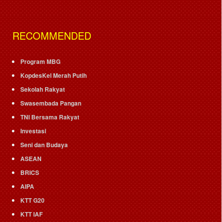
RECOMMENDED
Program MBG
KopdesKel Merah Putih
Sekolah Rakyat
Swasembada Pangan
TNI Bersama Rakyat
Investasi
Seni dan Budaya
ASEAN
BRICS
AIPA
KTT G20
KTT IAF