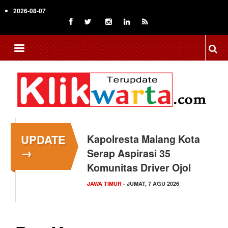
Skip
2026-08-07
to
main
content
UPDATE
Kapolresta Malang Kota
→
Serap Aspirasi 35
Komunitas Driver Ojol
JAWA TIMUR
- JUMAT, 7 AGU 2026