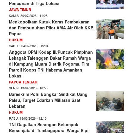
Pencurian di Tiga Lokasi
JAWA TIMUR
KAMIS, 30/07/2026 - 11:28
Menkopolkam Kutuk Keras Pembakaran
dan Pembunuhan Pilot AMA Air Oleh KKB
Papua
HUKUM
SABTU, 04/07/2026 - 15:04
Anggota OPM Kodap III/Puncak Pimpinan
Lekagak Talenggen Bakar Rumah Warga
di Kampung Muara Distrik Pogoma, Tim
Patroli Koops TNI Habema Amankan
Lokasi
PAPUA TENGAH
SENIN, 13/04/2026 - 16:50
Bareskrim Polri Bongkar Sindikat Uang
Palsu, Target Edarkan Miliaran Saat
Lebaran
HUKUM
RABU, 18/03/2026 - 12:13
TNI Gagalkan Serangan Kelompok
Bersenjata di Tembagapura, Warga Sipil