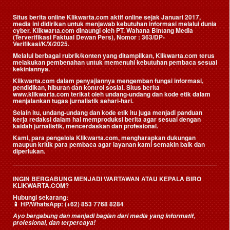
Situs berita online Klikwarta.com aktif online sejak Januari 2017,
media ini didirikan untuk menjawab kebutuhan informasi melalui dunia
cyber. Klikwarta.com dinaungi oleh
PT. Wahana Bintang Media
(Terverifikasi Faktual Dewan Pers)
, Nomor : 363/DP-
Verifikasi/K/X/2025.
Melalui berbagai rubrik/konten yang ditampilkan, Klikwarta.com terus
melakukan pembenahan untuk memenuhi kebutuhan pembaca sesuai
kekiniannya.
Klikwarta.com dalam penyajiannya mengemban fungsi informasi,
pendidikan, hiburan dan kontrol sosial. Situs berita
www.klikwarta.com terikat oleh undang-undang dan kode etik dalam
menjalankan tugas jurnalistik sehari-hari.
Selain itu, undang-undang dan kode etik itu juga menjadi panduan
kerja redaksi dalam hal memproduksi berita agar sesuai dengan
kaidah jurnalistik, mencerdaskan dan profesional.
Kami, para pengelola Klikwarta.com, mengharapkan dukungan
maupun kritik para pembaca agar layanan kami semakin baik dan
diperlukan.
INGIN BERGABUNG MENJADI WARTAWAN ATAU KEPALA BIRO
KLIKWARTA.COM?
Hubungi sekarang:
📱
HP/WhatsApp:
(+62) 853 7768 8284
Ayo bergabung dan menjadi bagian dari media yang informatif,
profesional, dan terpercaya!