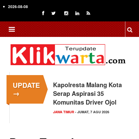
Skip
2026-08-08
to
main
content
UPDATE
Kapolresta Malang Kota
→
Serap Aspirasi 35
Komunitas Driver Ojol
JAWA TIMUR
- JUMAT, 7 AGU 2026