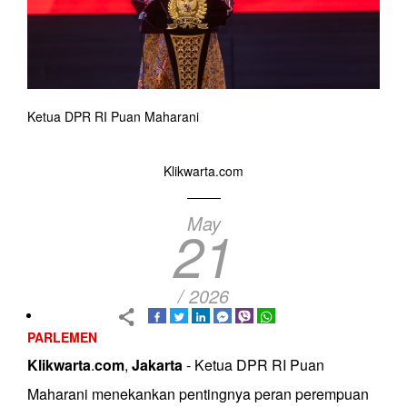
Ketua DPR RI Puan Maharani
Klikwarta.com
May
21
/ 2026
PARLEMEN
Klikwarta
.
com
,
Jakarta
- Ketua DPR RI Puan
Maharani menekankan pentingnya peran perempuan