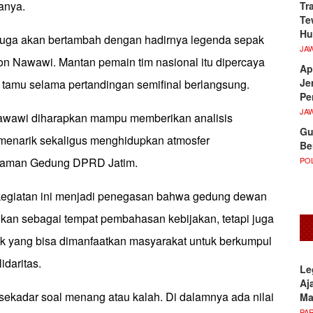
anya.
Tr
Te
Hu
juga akan bertambah dengan hadirnya legenda sepak
JA
ton Nawawi. Mantan pemain tim nasional itu dipercaya
Ap
Je
 tamu selama pertandingan semifinal berlangsung.
Pe
JA
awawi diharapkan mampu memberikan analisis
Gu
menarik sekaligus menghidupkan atmosfer
Be
POL
laman Gedung DPRD Jatim.
kegiatan ini menjadi penegasan bahwa gedung dewan
ikan sebagai tempat pembahasan kebijakan, tetapi juga
ik yang bisa dimanfaatkan masyarakat untuk berkumpul
daritas.
Le
Aj
sekadar soal menang atau kalah. Di dalamnya ada nilai
M
PA