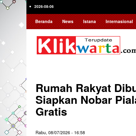
Skip
2026-08-06
to
main
Beranda
News
Istana
Internasional
content
Rumah Rakyat Dib
Siapkan Nobar Pia
Gratis
Rabu, 08/07/2026 - 16:58