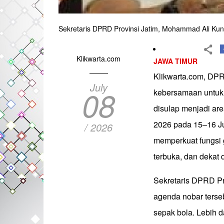
Sekretaris DPRD Provinsi Jatim, Mohammad Ali Ku
Klikwarta.com
JAWA TIMUR
Klikwarta.com, DP
July
08
kebersamaan untuk
disulap menjadi are
2026 pada 15–16 Ju
/ 2026
memperkuat fungsi 
terbuka, dan dekat
Sekretaris DPRD P
agenda nobar terse
sepak bola. Lebih d