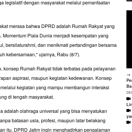
ga legislatif dengan masyarakat melalui pemanfaatan
rakat merasa bahwa DPRD adalah Rumah Rakyat yang
a. Momentum Piala Dunia menjadi kesempatan yang
ul, bersilaturahmi, dan menikmati pertandingan bersama
h kebersamaan," ujarnya, Rabu (8/7).
o, konsep Rumah Rakyat tidak terbatas pada pelayanan
→ 
erapan aspirasi, maupun kegiatan kedewanan. Konsep
Pe
Ba
n melalui kegiatan yang mampu membangun interaksi
DEC
ung di tengah masyarakat.
Li
la adalah olahraga universal yang bisa menyatukan
ya
anpa batasan usia, profesi, maupun latar belakang
san itu, DPRD Jatim ingin menghadirkan pengalaman