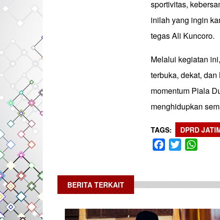
sportivitas, kebers
inilah yang ingin k
tegas Ali Kuncoro.
Melalui kegiatan in
terbuka, dekat, dan
momentum Piala Du
menghidupkan sem
TAGS
DPRD JATI
Facebook
Twitter
What
BERITA TERKAIT