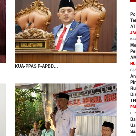
Po
Te
AT
JA
KAM
Me
Pe
AM
HU
KUA-PPAS P-APBD…
SAB
An
Pi
Ru
Di
TN
PA
SEN
Ba
Ua
Sa