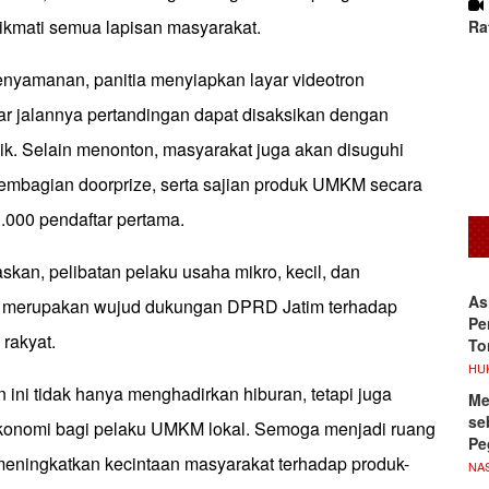
nikmati semua lapisan masyarakat.
Ra
yamanan, panitia menyiapkan layar videotron
ar jalannya pertandingan dapat disaksikan dengan
baik. Selain menonton, masyarakat juga akan disuguhi
pembagian doorprize, serta sajian produk UMKM secara
1.000 pendaftar pertama.
skan, pelibatan pelaku usaha mikro, kecil, dan
As
merupakan wujud dukungan DPRD Jatim terhadap
Pe
rakyat.
To
HU
n ini tidak hanya menghadirkan hiburan, tetapi juga
Me
se
konomi bagi pelaku UMKM lokal. Semoga menjadi ruang
Pe
meningkatkan kecintaan masyarakat terhadap produk-
NA