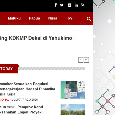
Maluku
Papua
Nusa
FoVi
ing KDKMP Dekai di Yahukimo
TODAY
mnaker Sesuaikan Regulasi
tenagakerjaan Hadapi Dinamika
nia Kerja
SIONAL
- JUMAT, 7 AGU 2026
hun 2026, Pemprov Kepri
ksanakan Empat Proyek