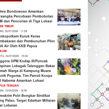
lres Bondowoso Amankan
rsangka Percobaan Pembobolan
M dan Pencurian di Tiga Lokasi
WA TIMUR
IS, 30/07/2026 - 11:28
nkopolkam Kutuk Keras
mbakaran dan Pembunuhan Pilot
A Air Oleh KKB Papua
KUM
TU, 04/07/2026 - 15:04
ggota OPM Kodap III/Puncak
mpinan Lekagak Talenggen Bakar
mah Warga di Kampung Muara
strik Pogoma, Tim Patroli Koops
I Habema Amankan Lokasi
PUA TENGAH
IN, 13/04/2026 - 16:50
reskrim Polri Bongkar Sindikat
ng Palsu, Target Edarkan Miliaran
at Lebaran