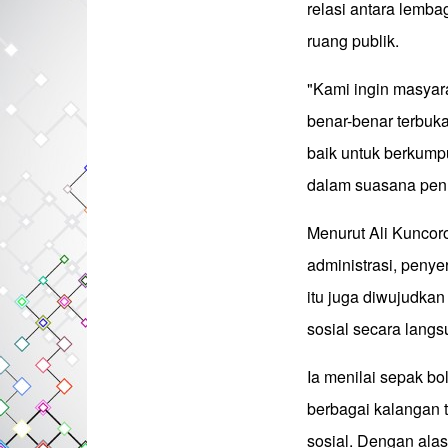
relasi antara lemba
ruang publik.
"Kami ingin masya
benar-benar terbuk
baik untuk berkump
dalam suasana penu
Menurut Ali Kuncor
administrasi, peny
itu juga diwujudka
sosial secara langs
Ia menilai sepak bo
berbagai kalangan t
sosial. Dengan ala