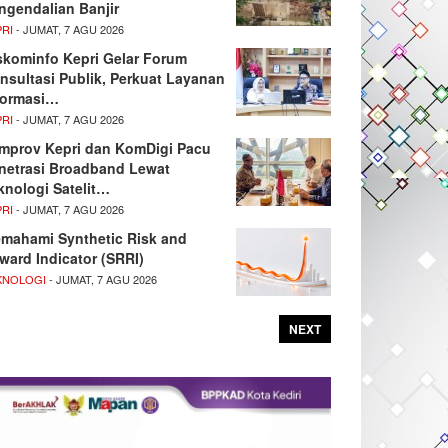
ngendalian Banjir
PRI
- JUMAT, 7 AGU 2026
skominfo Kepri Gelar Forum
nsultasi Publik, Perkuat Layanan
formasi…
PRI
- JUMAT, 7 AGU 2026
mprov Kepri dan KomDigi Pacu
netrasi Broadband Lewat
knologi Satelit…
PRI
- JUMAT, 7 AGU 2026
mahami Synthetic Risk and
ward Indicator (SRRI)
KNOLOGI
- JUMAT, 7 AGU 2026
NEXT