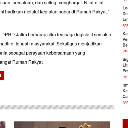
amaan, persatuan, dan saling menghargai. Nilai-nilai
Le
ami hadirkan melalui kegiatan nobar di Rumah Rakyat,"
De
Li
PA
Ka
i, DPRD Jatim berharap citra lembaga legislatif semakin
Pe
 hadir di tengah masyarakat. Sekaligus menjadikan
Be
PA
nia sebagai perayaan kebersamaan yang
Si
angat Rumah Rakyat
Li
Pr
M
PA
sApp
Ir
Ke
Ca
PA