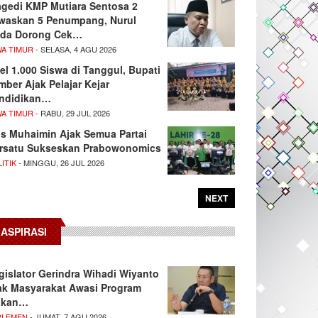
agedi KMP Mutiara Sentosa 2
waskan 5 Penumpang, Nurul
da Dorong Cek…
WA TIMUR
- SELASA, 4 AGU 2026
el 1.000 Siswa di Tanggul, Bupati
mber Ajak Pelajar Kejar
ndidikan…
WA TIMUR
- RABU, 29 JUL 2026
s Muhaimin Ajak Semua Partai
rsatu Sukseskan Prabowonomics
ITIK
- MINGGU, 26 JUL 2026
NEXT
ASPIRASI
gislator Gerindra Wihadi Wiyanto
ak Masyarakat Awasi Program
akan…
RLEMEN
- JUMAT, 7 AGU 2026