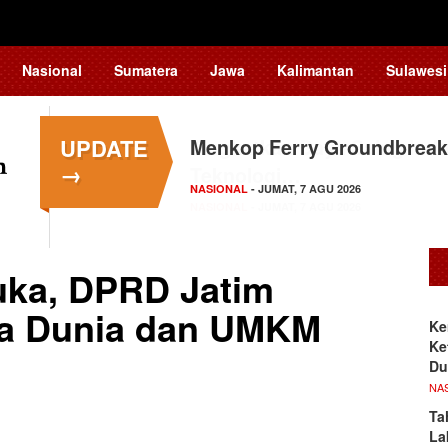
Nasional
Sumatera
Jawa
Kalimantan
Sulawesi
UPDATE
Menkop Ferry Groundbreak
→
NASIONAL
- JUMAT, 7 AGU 2026
uka, DPRD Jatim
la Dunia dan UMKM
Ke
Ke
Du
NA
Ta
La