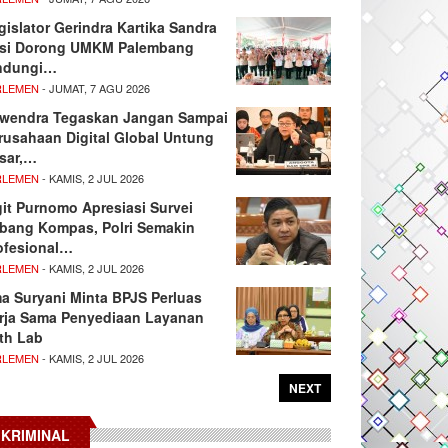
gislator Gerindra Kartika Sandra
si Dorong UMKM Palembang
ndungi…
RLEMEN
- JUMAT, 7 AGU 2026
wendra Tegaskan Jangan Sampai
rusahaan Digital Global Untung
sar,…
RLEMEN
- KAMIS, 2 JUL 2026
git Purnomo Apresiasi Survei
tbang Kompas, Polri Semakin
ofesional…
RLEMEN
- KAMIS, 2 JUL 2026
ma Suryani Minta BPJS Perluas
rja Sama Penyediaan Layanan
th Lab
RLEMEN
- KAMIS, 2 JUL 2026
NEXT
KRIMINAL