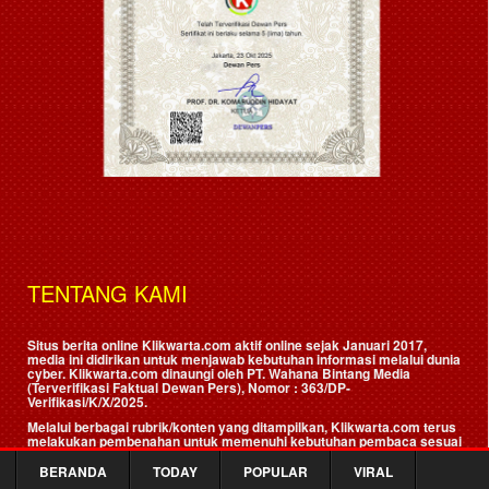
TENTANG KAMI
Situs berita online Klikwarta.com aktif online sejak Januari 2017,
media ini didirikan untuk menjawab kebutuhan informasi melalui dunia
cyber. Klikwarta.com dinaungi oleh
PT. Wahana Bintang Media
(Terverifikasi Faktual Dewan Pers)
, Nomor : 363/DP-
Verifikasi/K/X/2025.
Melalui berbagai rubrik/konten yang ditampilkan, Klikwarta.com terus
melakukan pembenahan untuk memenuhi kebutuhan pembaca sesuai
kekiniannya.
BERANDA
TODAY
POPULAR
VIRAL
Klikwarta.com dalam penyajiannya mengemban fungsi informasi,