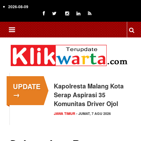
Skip
2026-08-09
to
main
content
UPDATE
Kapolresta Malang Kota
→
Serap Aspirasi 35
Komunitas Driver Ojol
JAWA TIMUR
- JUMAT, 7 AGU 2026