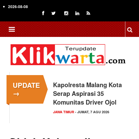
Skip
2026-08-08
to
main
content
UPDATE
Kapolresta Malang Kota
→
Serap Aspirasi 35
Komunitas Driver Ojol
JAWA TIMUR
- JUMAT, 7 AGU 2026