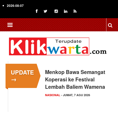
Skip
2026-08-07
to
main
content
UPDATE
Menkop Bawa Semangat
→
Koperasi ke Festival
Lembah Baliem Wamena
NASIONAL
- JUMAT, 7 AGU 2026