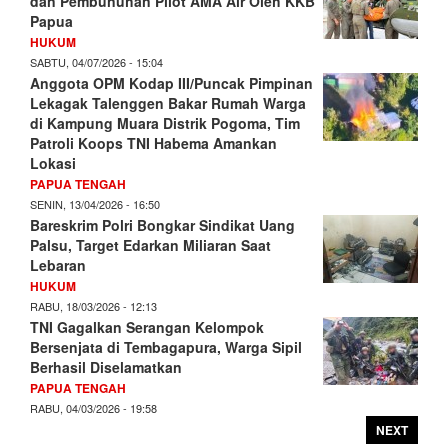
dan Pembunuhan Pilot AMA Air Oleh KKB
Papua
HUKUM
SABTU, 04/07/2026 - 15:04
Anggota OPM Kodap III/Puncak Pimpinan
Lekagak Talenggen Bakar Rumah Warga
di Kampung Muara Distrik Pogoma, Tim
Patroli Koops TNI Habema Amankan
Lokasi
PAPUA TENGAH
SENIN, 13/04/2026 - 16:50
Bareskrim Polri Bongkar Sindikat Uang
Palsu, Target Edarkan Miliaran Saat
Lebaran
HUKUM
RABU, 18/03/2026 - 12:13
TNI Gagalkan Serangan Kelompok
Bersenjata di Tembagapura, Warga Sipil
Berhasil Diselamatkan
PAPUA TENGAH
RABU, 04/03/2026 - 19:58
NEXT