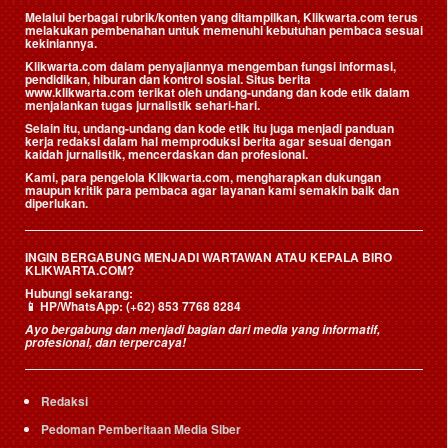
Melalui berbagai rubrik/konten yang ditampilkan, Klikwarta.com terus
melakukan pembenahan untuk memenuhi kebutuhan pembaca sesuai
kekiniannya.
Klikwarta.com dalam penyajiannya mengemban fungsi informasi,
pendidikan, hiburan dan kontrol sosial. Situs berita
www.klikwarta.com terikat oleh undang-undang dan kode etik dalam
menjalankan tugas jurnalistik sehari-hari.
Selain itu, undang-undang dan kode etik itu juga menjadi panduan
kerja redaksi dalam hal memproduksi berita agar sesuai dengan
kaidah jurnalistik, mencerdaskan dan profesional.
Kami, para pengelola Klikwarta.com, mengharapkan dukungan
maupun kritik para pembaca agar layanan kami semakin baik dan
diperlukan.
INGIN BERGABUNG MENJADI WARTAWAN ATAU KEPALA BIRO
KLIKWARTA.COM?
Hubungi sekarang:
📱
HP/WhatsApp:
(+62) 853 7768 8284
Ayo bergabung dan menjadi bagian dari media yang informatif,
profesional, dan terpercaya!
Redaksi
Pedoman Pemberitaan Media Siber