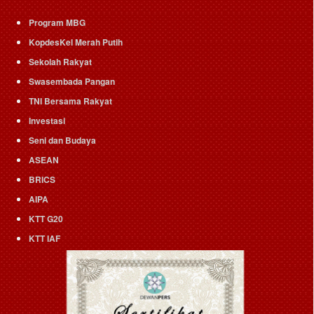
Program MBG
KopdesKel Merah Putih
Sekolah Rakyat
Swasembada Pangan
TNI Bersama Rakyat
Investasi
Seni dan Budaya
ASEAN
BRICS
AIPA
KTT G20
KTT IAF