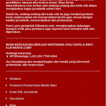
pendidikan, hiburan dan kontrol sosial. Situs berita
www.klikwarta.com terikat oleh undang-undang dan kode etik dalam
menjalankan tugas jurnalistik sehari-hari.
Selain itu, undang-undang dan kode etik itu juga menjadi panduan
kerja redaksi dalam hal memproduksi berita agar sesuai dengan
kaidah jurnalistik, mencerdaskan dan profesional.
Kami, para pengelola Klikwarta.com, mengharapkan dukungan
maupun kritik para pembaca agar layanan kami semakin baik dan
diperlukan.
INGIN BERGABUNG MENJADI WARTAWAN ATAU KEPALA BIRO
KLIKWARTA.COM?
Hubungi sekarang:
📱
HP/WhatsApp:
(+62) 853 7768 8284
Ayo bergabung dan menjadi bagian dari media yang informatif,
profesional, dan terpercaya!
Redaksi
Pedoman Pemberitaan Media Siber
Kode Etik Jurnalistik
Disclaimer
Iklan