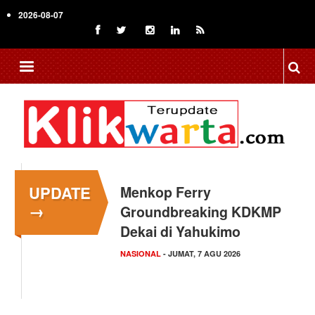
Skip
2026-08-07
to
main
content
UPDATE
Menkop Ferry
→
Groundbreaking KDKMP
Dekai di Yahukimo
NASIONAL
- JUMAT, 7 AGU 2026