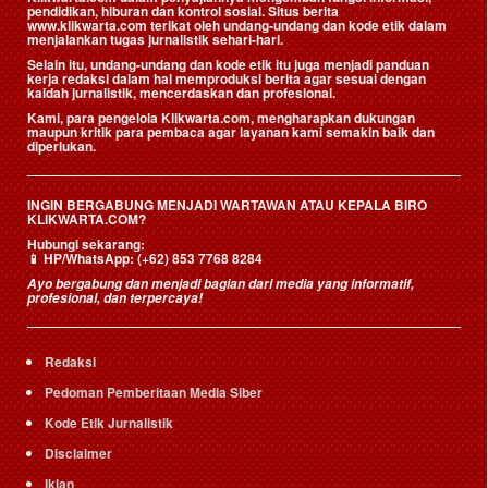
pendidikan, hiburan dan kontrol sosial. Situs berita
www.klikwarta.com terikat oleh undang-undang dan kode etik dalam
menjalankan tugas jurnalistik sehari-hari.
Selain itu, undang-undang dan kode etik itu juga menjadi panduan
kerja redaksi dalam hal memproduksi berita agar sesuai dengan
kaidah jurnalistik, mencerdaskan dan profesional.
Kami, para pengelola Klikwarta.com, mengharapkan dukungan
maupun kritik para pembaca agar layanan kami semakin baik dan
diperlukan.
INGIN BERGABUNG MENJADI WARTAWAN ATAU KEPALA BIRO
KLIKWARTA.COM?
Hubungi sekarang:
📱
HP/WhatsApp:
(+62) 853 7768 8284
Ayo bergabung dan menjadi bagian dari media yang informatif,
profesional, dan terpercaya!
Redaksi
Pedoman Pemberitaan Media Siber
Kode Etik Jurnalistik
Disclaimer
Iklan