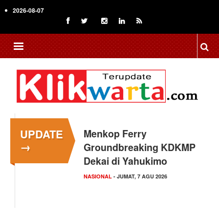
Skip
2026-08-07
to
main
content
UPDATE
Menkop Ferry
→
Groundbreaking KDKMP
Dekai di Yahukimo
NASIONAL
- JUMAT, 7 AGU 2026