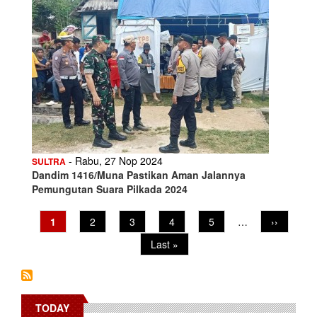
- Rabu, 27 Nop 2024
SULTRA
Dandim 1416/Muna Pastikan Aman Jalannya
Pemungutan Suara Pilkada 2024
Pagination
Current
1
Page
2
Page
3
Page
4
Page
5
…
Next
››
page
page
Last
Last »
page
TODAY