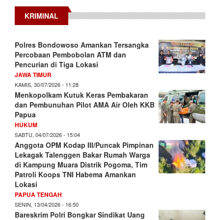
KRIMINAL
Polres Bondowoso Amankan Tersangka
Percobaan Pembobolan ATM dan
Pencurian di Tiga Lokasi
JAWA TIMUR
KAMIS, 30/07/2026 - 11:28
Menkopolkam Kutuk Keras Pembakaran
dan Pembunuhan Pilot AMA Air Oleh KKB
Papua
HUKUM
SABTU, 04/07/2026 - 15:04
Anggota OPM Kodap III/Puncak Pimpinan
Lekagak Talenggen Bakar Rumah Warga
di Kampung Muara Distrik Pogoma, Tim
Patroli Koops TNI Habema Amankan
Lokasi
PAPUA TENGAH
SENIN, 13/04/2026 - 16:50
Bareskrim Polri Bongkar Sindikat Uang