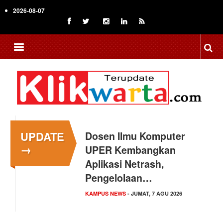
Skip
2026-08-07
to
main
content
UPDATE
Dosen Ilmu Komputer
→
UPER Kembangkan
Aplikasi Netrash,
Pengelolaan…
KAMPUS NEWS
- JUMAT, 7 AGU 2026