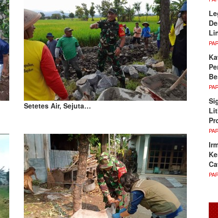
Le
De
Li
PA
Ka
Pe
Be
PA
Si
Setetes Air, Sejuta…
Li
Pr
PA
Ir
Ke
Ca
PA