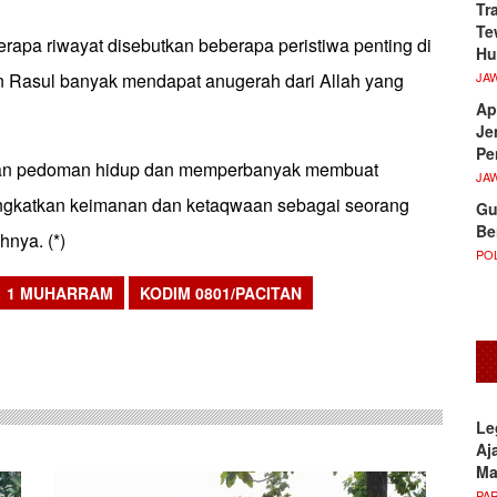
Tr
Te
rapa riwayat disebutkan beberapa peristiwa penting di
Hu
JA
 Rasul banyak mendapat anugerah dari Allah yang
Ap
Je
Pe
ikan pedoman hidup dan memperbanyak membuat
JA
ngkatkan keimanan dan ketaqwaan sebagai seorang
Gu
Be
hnya. (*)
POL
1 MUHARRAM
KODIM 0801/PACITAN
sApp
Le
Aj
M
PA