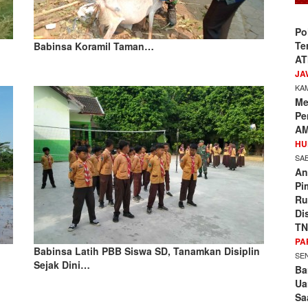
Po
Te
Babinsa Koramil Taman…
AT
JA
KAM
Me
Pe
AM
HU
SAB
An
Pi
Ru
Di
TN
PA
Babinsa Latih PBB Siswa SD, Tanamkan Disiplin
SEN
Sejak Dini…
Ba
Ua
Sa