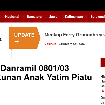
Nasional
Sumatera
Jawa
Kalimantan
Sulawesi
UPDATE
Menkop Ferry Groundbreak
→
NASIONAL
- JUMAT, 7 AGU 2026
 Danramil 0801/03
ntunan Anak Yatim Piatu
Hi
Ha
Ce
EKB
Da
da