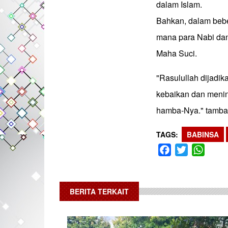
dalam Islam.
Bahkan, dalam bebe
mana para Nabi dan
Maha Suci.
"Rasulullah dijad
kebaikan dan meni
hamba-Nya." tamba
TAGS
BABINSA
Facebook
Twitter
What
BERITA TERKAIT