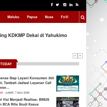
Maluku
Papua
Nusa
FoVi
ing KDKMP Dekai di Yahukimo
TODAY
sense Siap Layani Konsumen 365
ri, Tambah Jadwal Layanan Call
nter…
IS
- JUMAT, 7 AGU 2026
ri Visi Menjadi Realitas: BINUS
n BCA Rilis Studi Kasus