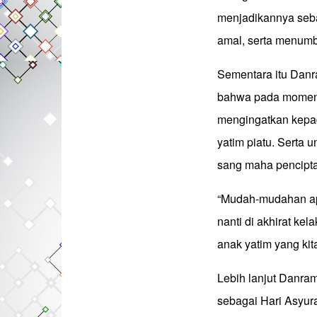
menjadikannya seba
amal, serta menum
Sementara itu Danr
bahwa pada momen 
mengingatkan kepad
yatim piatu. Serta 
sang maha pencipta
“Mudah-mudahan apa
nanti di akhirat ke
anak yatim yang kita
Lebih lanjut Danra
sebagai Hari Asyur