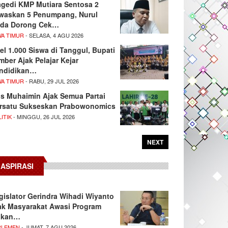
agedi KMP Mutiara Sentosa 2
waskan 5 Penumpang, Nurul
da Dorong Cek…
WA TIMUR
- SELASA, 4 AGU 2026
el 1.000 Siswa di Tanggul, Bupati
mber Ajak Pelajar Kejar
ndidikan…
WA TIMUR
- RABU, 29 JUL 2026
s Muhaimin Ajak Semua Partai
rsatu Sukseskan Prabowonomics
ITIK
- MINGGU, 26 JUL 2026
NEXT
ASPIRASI
gislator Gerindra Wihadi Wiyanto
ak Masyarakat Awasi Program
akan…
RLEMEN
- JUMAT, 7 AGU 2026