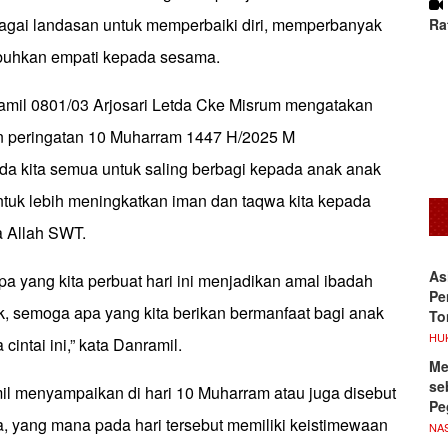
gai landasan untuk memperbaiki diri, memperbanyak
Ra
buhkan empati kepada sesama.
amil 0801/03 Arjosari Letda Cke Misrum mengatakan
peringatan 10 Muharram 1447 H/2025 M
a kita semua untuk saling berbagi kepada anak anak
untuk lebih meningkatkan iman dan taqwa kita kepada
 Allah SWT.
As
 yang kita perbuat hari ini menjadikan amal ibadah
Pe
lak, semoga apa yang kita berikan bermanfaat bagi anak
To
HU
 cintai ini,” kata Danramil.
Me
se
mil menyampaikan di hari 10 Muharram atau juga disebut
Pe
a, yang mana pada hari tersebut memiliki keistimewaan
NA