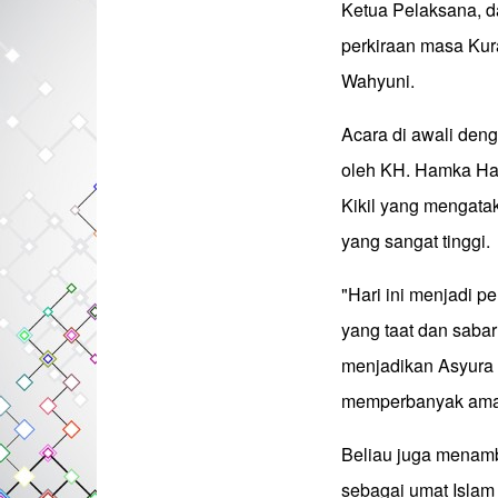
Ketua Pelaksana, d
perkiraan masa Kur
Wahyuni.
Acara di awali den
oleh KH. Hamka Hak
Kikil yang mengata
yang sangat tinggi.
"Hari ini menjadi 
yang taat dan saba
menjadikan Asyura 
memperbanyak amal
Beliau juga menam
sebagai umat Islam