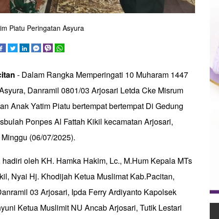
im Piatu Peringatan Asyura
itan
- Dalam Rangka Memperingati 10 Muharam 1447
 Asyura, Danramil 0801/03 Arjosari Letda Cke Misrum
nan Anak Yatim Piatu bertempat bertempat Di Gedung
sbulah Ponpes Al Fattah Kikil kecamatan Arjosari,
 Minggu (06/07/2025).
di hadiri oleh KH. Hamka Hakim, Lc., M.Hum Kepala MTs
kil, Nyai Hj. Khodijah Ketua Muslimat Kab.Pacitan,
nramil 03 Arjosari, Ipda Ferry Ardiyanto Kapolsek
hyuni Ketua Muslimit NU Ancab Arjosari, Tutik Lestari