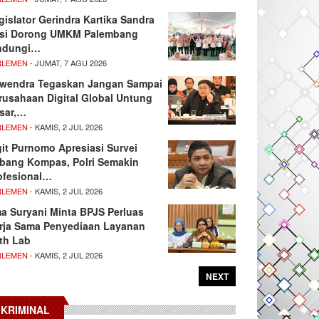
gislator Gerindra Kartika Sandra
si Dorong UMKM Palembang
ndungi…
RLEMEN
- JUMAT, 7 AGU 2026
wendra Tegaskan Jangan Sampai
rusahaan Digital Global Untung
sar,…
RLEMEN
- KAMIS, 2 JUL 2026
git Purnomo Apresiasi Survei
tbang Kompas, Polri Semakin
ofesional…
RLEMEN
- KAMIS, 2 JUL 2026
ma Suryani Minta BPJS Perluas
rja Sama Penyediaan Layanan
th Lab
RLEMEN
- KAMIS, 2 JUL 2026
NEXT
KRIMINAL