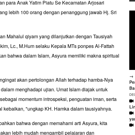
an para Anak Yatim Piatu Se Kecamatan Arjosari
ang lebih 100 orang dengan penanggung jawab Hj. Sri
gan Mahalul qiyam yang dilanjutkan dengan Tausiyah
im, Lc., M.Hum selaku Kepala MTs ponpes Al-Fattah
kan bahwa dalam Islam, Asyura memiliki makna spiritual
→ 
pengingat akan pertolongan Allah terhadap hamba-Nya
Pe
Ba
r dalam menghadapi ujian. Umat Islam diajak untuk
DEC
sebagai momentum introspeksi, penguatan iman, serta
Li
 kebaikan, "ungkap KH. Hamka dalam tausiyahnya.
ya
bahkan bahwa dengan memahami arti Asyura, kita
 akan lebih mudah mengambil pelajaran dan