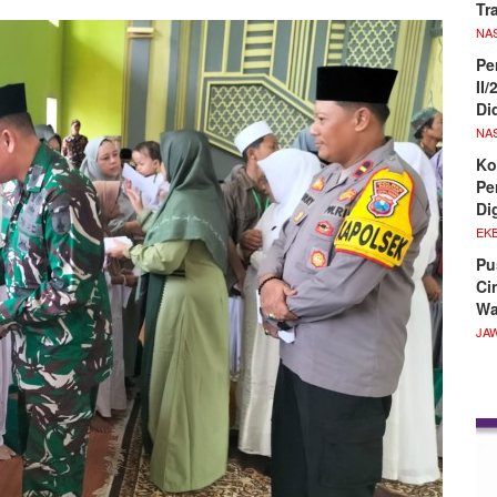
Tr
NA
Pe
II
Di
NA
Ko
Pe
Di
EKB
Pu
Ci
Wa
JA