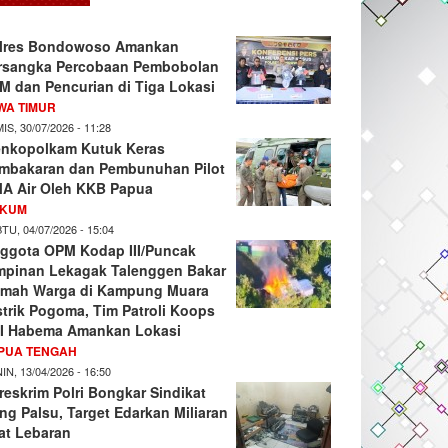
lres Bondowoso Amankan
rsangka Percobaan Pembobolan
M dan Pencurian di Tiga Lokasi
WA TIMUR
IS, 30/07/2026 - 11:28
nkopolkam Kutuk Keras
mbakaran dan Pembunuhan Pilot
A Air Oleh KKB Papua
KUM
TU, 04/07/2026 - 15:04
ggota OPM Kodap III/Puncak
mpinan Lekagak Talenggen Bakar
mah Warga di Kampung Muara
strik Pogoma, Tim Patroli Koops
I Habema Amankan Lokasi
PUA TENGAH
IN, 13/04/2026 - 16:50
reskrim Polri Bongkar Sindikat
ng Palsu, Target Edarkan Miliaran
at Lebaran