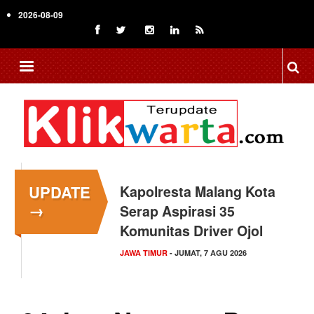
Skip
2026-08-09
to
main
content
UPDATE
Kapolresta Malang Kota
→
Serap Aspirasi 35
Komunitas Driver Ojol
JAWA TIMUR
- JUMAT, 7 AGU 2026