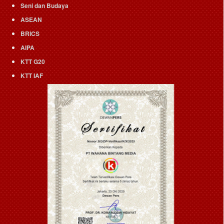
Seni dan Budaya
ASEAN
BRICS
AIPA
KTT G20
KTT IAF