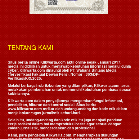
TENTANG KAMI
Situs berita online Klikwarta.com aktif online sejak Januari 2017,
media ini didirikan untuk menjawab kebutuhan informasi melalui dunia
cyber. Klikwarta.com dinaungi oleh
PT. Wahana Bintang Media
(Terverifikasi Faktual Dewan Pers)
, Nomor : 363/DP-
Verifikasi/K/X/2025.
Melalui berbagai rubrik/konten yang ditampilkan, Klikwarta.com terus
melakukan pembenahan untuk memenuhi kebutuhan pembaca sesuai
kekiniannya.
Klikwarta.com dalam penyajiannya mengemban fungsi informasi,
pendidikan, hiburan dan kontrol sosial. Situs berita
www.klikwarta.com terikat oleh undang-undang dan kode etik dalam
menjalankan tugas jurnalistik sehari-hari.
Selain itu, undang-undang dan kode etik itu juga menjadi panduan
kerja redaksi dalam hal memproduksi berita agar sesuai dengan
kaidah jurnalistik, mencerdaskan dan profesional.
Kami, para pengelola Klikwarta.com, mengharapkan dukungan