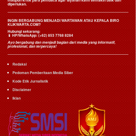
maupun kritik para pembaca agar layanan kami semakin baik dan
diperlukan.
INGIN BERGABUNG MENJADI WARTAWAN ATAU KEPALA BIRO
KLIKWARTA.COM?
Hubungi sekarang:
📱
HP/WhatsApp:
(+62) 853 7768 8284
Ayo bergabung dan menjadi bagian dari media yang informatif,
profesional, dan terpercaya!
Redaksi
Pedoman Pemberitaan Media Siber
Kode Etik Jurnalistik
Disclaimer
Iklan