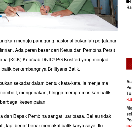
Ra
, langkah menuju panggung nasional bukanlah perjalanan
ririan. Ada peran besar dari Ketua dan Pembina Persit
rana (KCK) Koorcab Divif 2 PG Kostrad yang menjadi
 balik berkembangnya Brilliyans Batik.
As
 bukan sekadar dalam bentuk kata-kata. Ia menjelma
Pe
 membeli, mengenakan, hingga mempromosikan batik
To
HU
m berbagai kesempatan.
Me
se
a dan Bapak Pembina sangat luar biasa. Beliau tidak
Pe
, tapi benar-benar memakai batik karya saya. Itu
NA