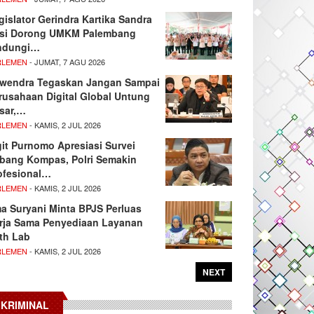
gislator Gerindra Kartika Sandra
si Dorong UMKM Palembang
ndungi…
RLEMEN
- JUMAT, 7 AGU 2026
wendra Tegaskan Jangan Sampai
rusahaan Digital Global Untung
sar,…
RLEMEN
- KAMIS, 2 JUL 2026
git Purnomo Apresiasi Survei
tbang Kompas, Polri Semakin
ofesional…
RLEMEN
- KAMIS, 2 JUL 2026
ma Suryani Minta BPJS Perluas
rja Sama Penyediaan Layanan
th Lab
RLEMEN
- KAMIS, 2 JUL 2026
NEXT
KRIMINAL