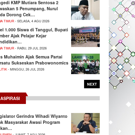
agedi KMP Mutiara Sentosa 2
waskan 5 Penumpang, Nurul
da Dorong Cek…
WA TIMUR
- SELASA, 4 AGU 2026
el 1.000 Siswa di Tanggul, Bupati
mber Ajak Pelajar Kejar
ndidikan…
WA TIMUR
- RABU, 29 JUL 2026
s Muhaimin Ajak Semua Partai
rsatu Sukseskan Prabowonomics
ITIK
- MINGGU, 26 JUL 2026
NEXT
ASPIRASI
gislator Gerindra Wihadi Wiyanto
ak Masyarakat Awasi Program
akan…
RLEMEN
- JUMAT, 7 AGU 2026