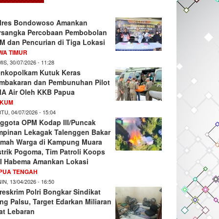
lres Bondowoso Amankan
rsangka Percobaan Pembobolan
M dan Pencurian di Tiga Lokasi
WA TIMUR
IS, 30/07/2026 - 11:28
nkopolkam Kutuk Keras
mbakaran dan Pembunuhan Pilot
A Air Oleh KKB Papua
KUM
TU, 04/07/2026 - 15:04
ggota OPM Kodap III/Puncak
mpinan Lekagak Talenggen Bakar
mah Warga di Kampung Muara
strik Pogoma, Tim Patroli Koops
I Habema Amankan Lokasi
PUA TENGAH
IN, 13/04/2026 - 16:50
reskrim Polri Bongkar Sindikat
ng Palsu, Target Edarkan Miliaran
at Lebaran