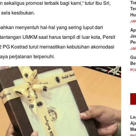
Tr
sekaligus promosi terbaik bagi kami,” tutur Ibu Sri,
Te
 sela kesibukan.
Hu
JA
bahkan menyentuh hal-hal yang sering luput dari
Ap
Je
tantangan UMKM saat harus tampil di luar kota, Persit
Pe
2 PG Kostrad turut memastikan kebutuhan akomodasi
JA
aya perjalanan terpenuhi.
Gu
Be
POL
Le
Aj
M
PA