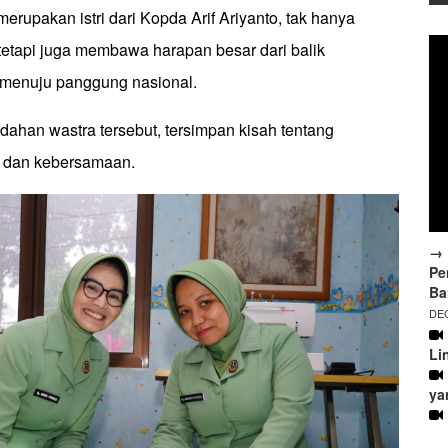
 merupakan istri dari Kopda Arif Ariyanto, tak hanya
tetapi juga membawa harapan besar dari balik
 menuju panggung nasional.
dahan wastra tersebut, tersimpan kisah tentang
 dan kebersamaan.
→ 
Pe
Ba
DEC
Li
ya