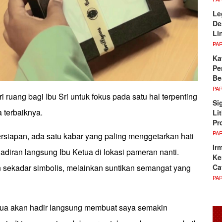
Le
De
Li
PA
Ka
Pe
Be
PA
 ruang bagi Ibu Sri untuk fokus pada satu hal terpenting
Si
 terbaiknya.
Li
Pr
PA
rsiapan, ada satu kabar yang paling menggetarkan hati
Ir
hadiran langsung Ibu Ketua di lokasi pameran nanti.
Ke
Ca
n sekadar simbolis, melainkan suntikan semangat yang
PA
tua akan hadir langsung membuat saya semakin