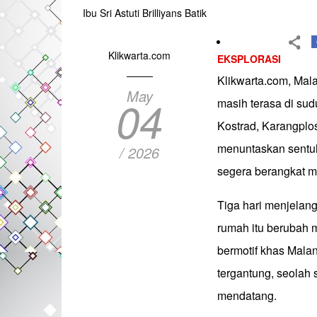
Ibu Sri Astuti Brilliyans Batik
Klikwarta.com
EKSPLORASI
Klikwarta.com, Mal
May
04
masih terasa di su
Kostrad, Karangploso
menuntaskan sentuh
/ 2026
segera berangkat m
Tiga hari menjelang
rumah itu berubah m
bermotif khas Malan
tergantung, seolah 
mendatang.