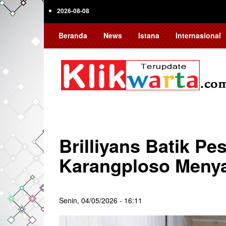
Skip
2026-08-08
to
main
Beranda
News
Istana
Internasional
content
Brilliyans Batik P
Karangploso Menya
Senin, 04/05/2026 - 16:11