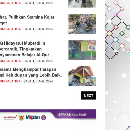
DIM SALATIGA
- SABTU, 8 AGU 2026
hat, Pulihkan Stamina Kejar
rget
DIM SALATIGA
- SABTU, 8 AGU 2026
Q Hidayatul Mubtadi’in
percantik, Tingkatkan
nyamanan Belajar Al-Qur…
DIM SALATIGA
- SABTU, 8 AGU 2026
rsama Menghampar Harapan
mi Kehidupan yang Lebih Baik.
DIM SALATIGA
- SABTU, 8 AGU 2026
NEXT