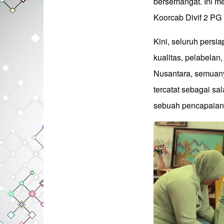
bersemangat. Ini m
Koorcab Divif 2 PG 
Kini, seluruh persi
kualitas, pelabelan
Nusantara, semuany
tercatat sebagai sa
sebuah pencapaian 