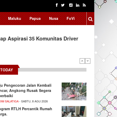
Maluku
Papua
Nusa
FoVi
ap Aspirasi 35 Komunitas Driver
TODAY
ju Pengecoran Jalan Kembali
ncar, Angkong Rusak Segera
perbaiki
DIM SALATIGA
- SABTU, 8 AGU 2026
ogram RTLH Percantik Rumah
rga.