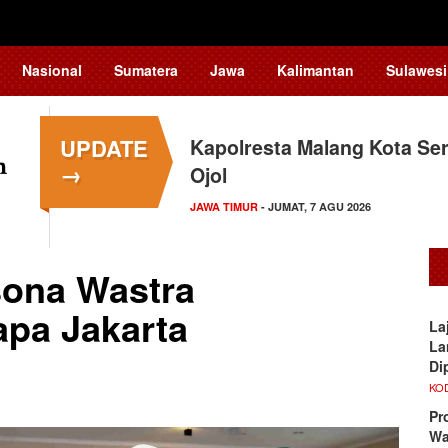
Nasional
Sumatera
Jawa
Kalimantan
Sulawesi
UPDATE
Kapolresta Malang Kota Ser
→
Ojol
JAWA TIMUR
- JUMAT, 7 AGU 2026
esona Wastra
pa Jakarta
La
La
Di
KO
Pr
Wa