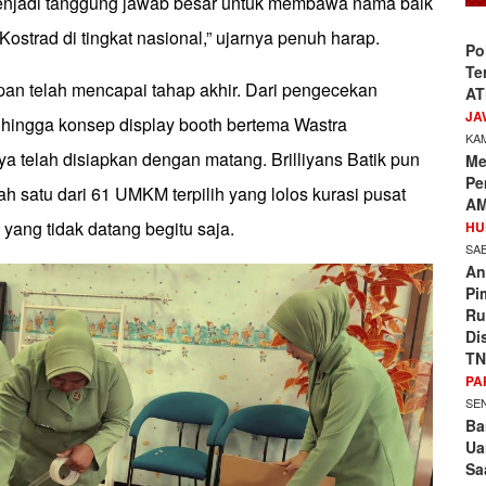
enjadi tanggung jawab besar untuk membawa nama baik
Kostrad di tingkat nasional,” ujarnya penuh harap.
Po
Te
apan telah mencapai tahap akhir. Dari pengecekan
AT
JA
, hingga konsep display booth bertema Wastra
KAM
a telah disiapkan dengan matang. Brilliyans Batik pun
Me
Pe
lah satu dari 61 UMKM terpilih yang lolos kurasi pusat
AM
yang tidak datang begitu saja.
HU
SAB
An
Pi
Ru
Di
TN
PA
SEN
Ba
Ua
Sa