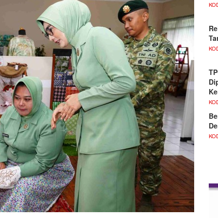
KO
Re
Ta
KO
TP
Di
Ke
KO
Be
De
KO