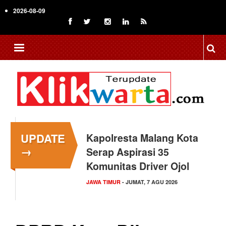
Skip
2026-08-09
to
main
content
UPDATE
Kapolresta Malang Kota
→
Serap Aspirasi 35
Komunitas Driver Ojol
JAWA TIMUR
- JUMAT, 7 AGU 2026