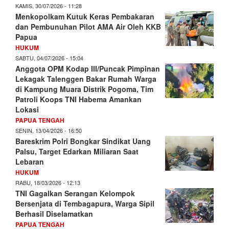
KAMIS, 30/07/2026 - 11:28
Menkopolkam Kutuk Keras Pembakaran
dan Pembunuhan Pilot AMA Air Oleh KKB
Papua
HUKUM
SABTU, 04/07/2026 - 15:04
Anggota OPM Kodap III/Puncak Pimpinan
Lekagak Talenggen Bakar Rumah Warga
di Kampung Muara Distrik Pogoma, Tim
Patroli Koops TNI Habema Amankan
Lokasi
PAPUA TENGAH
SENIN, 13/04/2026 - 16:50
Bareskrim Polri Bongkar Sindikat Uang
Palsu, Target Edarkan Miliaran Saat
Lebaran
HUKUM
RABU, 18/03/2026 - 12:13
TNI Gagalkan Serangan Kelompok
Bersenjata di Tembagapura, Warga Sipil
Berhasil Diselamatkan
PAPUA TENGAH