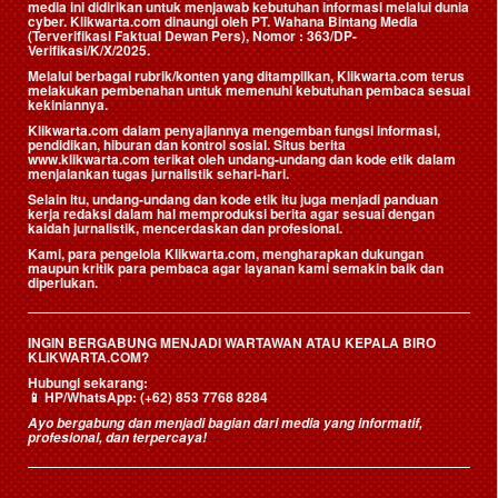
media ini didirikan untuk menjawab kebutuhan informasi melalui dunia
cyber. Klikwarta.com dinaungi oleh
PT. Wahana Bintang Media
(Terverifikasi Faktual Dewan Pers)
, Nomor : 363/DP-
Verifikasi/K/X/2025.
Melalui berbagai rubrik/konten yang ditampilkan, Klikwarta.com terus
melakukan pembenahan untuk memenuhi kebutuhan pembaca sesuai
kekiniannya.
Klikwarta.com dalam penyajiannya mengemban fungsi informasi,
pendidikan, hiburan dan kontrol sosial. Situs berita
www.klikwarta.com terikat oleh undang-undang dan kode etik dalam
menjalankan tugas jurnalistik sehari-hari.
Selain itu, undang-undang dan kode etik itu juga menjadi panduan
kerja redaksi dalam hal memproduksi berita agar sesuai dengan
kaidah jurnalistik, mencerdaskan dan profesional.
Kami, para pengelola Klikwarta.com, mengharapkan dukungan
maupun kritik para pembaca agar layanan kami semakin baik dan
diperlukan.
INGIN BERGABUNG MENJADI WARTAWAN ATAU KEPALA BIRO
KLIKWARTA.COM?
Hubungi sekarang:
📱
HP/WhatsApp:
(+62) 853 7768 8284
Ayo bergabung dan menjadi bagian dari media yang informatif,
profesional, dan terpercaya!