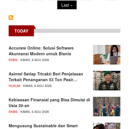
page
page
Last
Last »
page
TODAY
Accurate Online: Solusi Software
Akuntansi Modern untuk Bisnis
EKBIS
- KAMIS, 6 AGU 2026
Asintel Satlap Tricakti Beri Penjelasan
Terkait Penanganan 53 Ton Pasir…
HUKUM
- KAMIS, 6 AGU 2026
Kebiasaan Finansial yang Bisa Dimulai di
Usia 20-an
EKBIS
- KAMIS, 6 AGU 2026
Mengusung Sustainable dan Smart