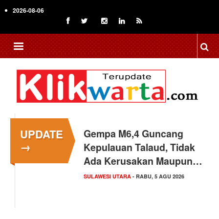
Skip
2026-08-06
to
main
content
UPDATE
Gempa M6,4 Guncang
→
Kepulauan Talaud, Tidak
Ada Kerusakan Maupun…
SULAWESI UTARA
- RABU, 5 AGU 2026