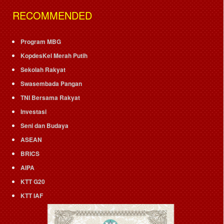
RECOMMENDED
Program MBG
KopdesKel Merah Putih
Sekolah Rakyat
Swasembada Pangan
TNI Bersama Rakyat
Investasi
Seni dan Budaya
ASEAN
BRICS
AIPA
KTT G20
KTT IAF