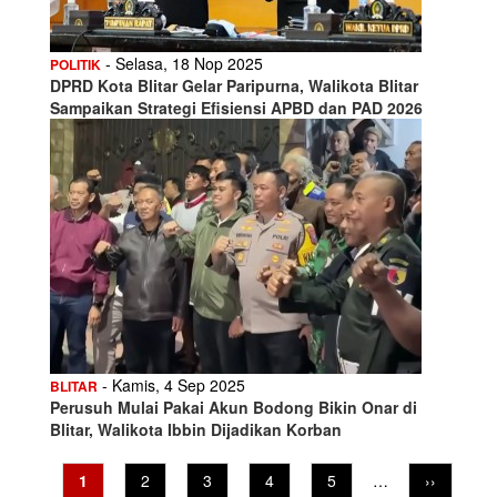
- Selasa, 18 Nop 2025
POLITIK
DPRD Kota Blitar Gelar Paripurna, Walikota Blitar
Sampaikan Strategi Efisiensi APBD dan PAD 2026
- Kamis, 4 Sep 2025
BLITAR
Perusuh Mulai Pakai Akun Bodong Bikin Onar di
Blitar, Walikota Ibbin Dijadikan Korban
Pagination
Current
1
Page
2
Page
3
Page
4
Page
5
…
Next
››