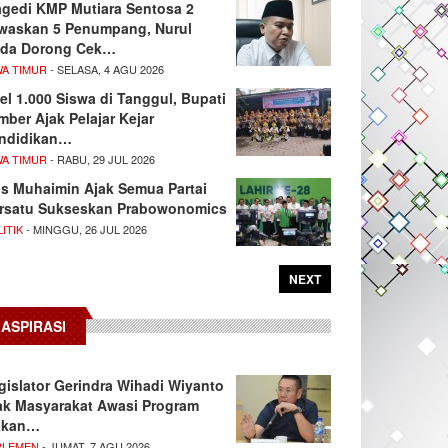
agedi KMP Mutiara Sentosa 2
waskan 5 Penumpang, Nurul
da Dorong Cek…
WA TIMUR
- SELASA, 4 AGU 2026
el 1.000 Siswa di Tanggul, Bupati
mber Ajak Pelajar Kejar
ndidikan…
WA TIMUR
- RABU, 29 JUL 2026
s Muhaimin Ajak Semua Partai
rsatu Sukseskan Prabowonomics
ITIK
- MINGGU, 26 JUL 2026
NEXT
ASPIRASI
gislator Gerindra Wihadi Wiyanto
ak Masyarakat Awasi Program
akan…
RLEMEN
- JUMAT, 7 AGU 2026