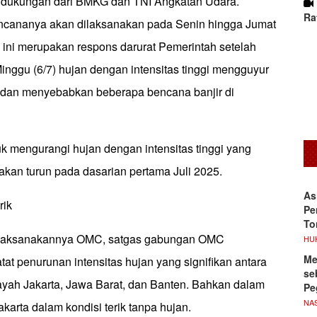
dukungan dari BMKG dan TNI Angkatan Udara.
Ra
encananya akan dilaksanakan pada Senin hingga Jumat
h ini merupakan respons darurat Pemerintah setelah
nggu (6/7) hujan dengan intensitas tinggi mengguyur
 dan menyebabkan beberapa bencana banjir di
k mengurangi hujan dengan intensitas tinggi yang
akan turun pada dasarian pertama Juli 2025.
As
rik
Pe
To
dilaksanakannya OMC, satgas gabungan OMC
HU
Me
t penurunan intensitas hujan yang signifikan antara
se
layah Jakarta, Jawa Barat, dan Banten. Bahkan dalam
Pe
NA
akarta dalam kondisi terik tanpa hujan.