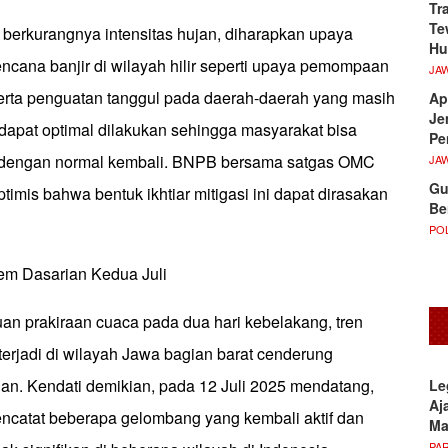
Tr
Te
erkurangnya intensitas hujan, diharapkan upaya
Hu
cana banjir di wilayah hilir seperti upaya pemompaan
JA
erta penguatan tanggul pada daerah-daerah yang masih
Ap
Je
 dapat optimal dilakukan sehingga masyarakat bisa
Pe
s dengan normal kembali. BNPB bersama satgas OMC
JA
Gu
ptimis bahwa bentuk ikhtiar mitigasi ini dapat dirasakan
Be
POL
em Dasarian Kedua Juli
an prakiraan cuaca pada dua hari kebelakang, tren
terjadi di wilayah Jawa bagian barat cenderung
n. Kendati demikian, pada 12 Juli 2025 mendatang,
Le
Aj
catat beberapa gelombang yang kembali aktif dan
M
PA