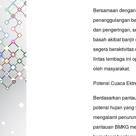
Bersamaan dengan b
penanggulangan ben
dan pengeringan, s
basah akibat banjir
segera beraktivita
lintas lembaga ini o
oleh masyarakat.
Potensi Cuaca Ektr
Berdasarkan pantau
potensi hujan yang 
mengalami penuruna
pantauan BMKG men