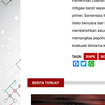
Pemerintah Daerah d
mitigasi banjir sep
primer. Sementara 
risiko bencana dari
membersihkan salur
memangkas pepohon
evakuasi bersama ke
TAGS
BNPB
MO
Facebook
Twitter
What
BERITA TERKAIT