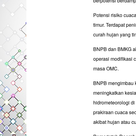
berpotensi berdampa
Potensi risiko cuac
timur. Terdapat pe
curah hujan yang ti
BNPB dan BMKG aka
operasi modifikasi
masa OMC.
BNPB mengimbau ke
meningkatkan kesi
hidrometeorologi d
prakiraan cuaca sec
akibat hujan atau 