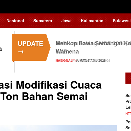
Nasional
Sumatera
Jawa
Kalimantan
Sulawesi
UPDATE
Menkop Bawa Semangat Kop
→
Wamena
NASIONAL
- JUMAT, 7 AGU 2026
si Modifikasi Cuaca
 Ton Bahan Semai
​S
Pr
Le
NT
Pe
Se