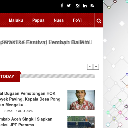
Maluku
Papua
Nusa
FoVi
erasi ke Festival Lembah Baliem
TODAY
oal Dugaan Pemotongan HOK
oyek Paving, Kepala Desa Pong
ko Mengaku…
T
- JUMAT, 7 AGU 2026
mkab Aceh Singkil Siapkan
leksi JPT Pratama