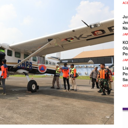
AC
Ju
Je
Na
JA
KO
Ol
Pe
JA
Li
Pe
Sa
KE