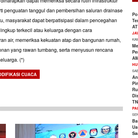
iharapkan dapat memeriksa secara rutin infrastruktur
erti penguatan tanggul dan pembersihan saluran drainase
Po
itu, masyarakat dapat berpatisipasi dalam pencegahan
Te
AT
 lingkup terkecil atau keluarga dengan cara
JA
an air, memeriksa kekuatan atap dan bangunan rumah,
KAM
Me
an yang rawan tumbang, serta menyusun rencana
Pe
AM
luarga. (*)
HU
SAB
DIFIKASI CUACA
An
sApp
Pi
Ru
Di
TN
PA
SEN
Ba
Ua
Sa