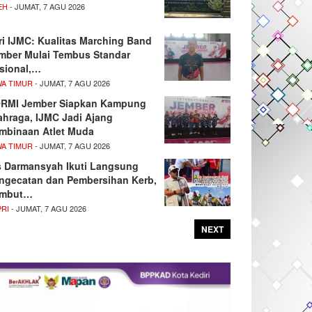
EH
- JUMAT, 7 AGU 2026
ri IJMC: Kualitas Marching Band
mber Mulai Tembus Standar
sional,…
WA TIMUR
- JUMAT, 7 AGU 2026
RMI Jember Siapkan Kampung
ahraga, IJMC Jadi Ajang
mbinaan Atlet Muda
WA TIMUR
- JUMAT, 7 AGU 2026
s Darmansyah Ikuti Langsung
ngecatan dan Pembersihan Kerb,
mbut…
PRI
- JUMAT, 7 AGU 2026
NEXT