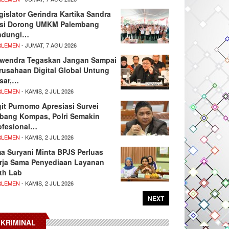
gislator Gerindra Kartika Sandra
si Dorong UMKM Palembang
ndungi…
RLEMEN
- JUMAT, 7 AGU 2026
wendra Tegaskan Jangan Sampai
rusahaan Digital Global Untung
sar,…
RLEMEN
- KAMIS, 2 JUL 2026
git Purnomo Apresiasi Survei
tbang Kompas, Polri Semakin
ofesional…
RLEMEN
- KAMIS, 2 JUL 2026
ma Suryani Minta BPJS Perluas
rja Sama Penyediaan Layanan
th Lab
RLEMEN
- KAMIS, 2 JUL 2026
NEXT
KRIMINAL