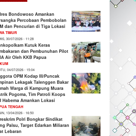
lres Bondowoso Amankan
rsangka Percobaan Pembobolan
M dan Pencurian di Tiga Lokasi
WA TIMUR
IS, 30/07/2026 - 11:28
nkopolkam Kutuk Keras
mbakaran dan Pembunuhan Pilot
A Air Oleh KKB Papua
KUM
TU, 04/07/2026 - 15:04
ggota OPM Kodap III/Puncak
mpinan Lekagak Talenggen Bakar
mah Warga di Kampung Muara
strik Pogoma, Tim Patroli Koops
I Habema Amankan Lokasi
PUA TENGAH
IN, 13/04/2026 - 16:50
reskrim Polri Bongkar Sindikat
ng Palsu, Target Edarkan Miliaran
at Lebaran