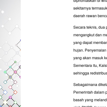
diprioritaskan di w
sekitarnya termasuk
daerah rawan benca
Secara teknis, dua 
mengangkut dan me
yang dapat memban
hujan. Penyemaian 
yang akan masuk ke 
Sementara itu, Kals
sehingga redistribu
Sebagaimana diketa
Pemerintah dalam 
basah yang melanda