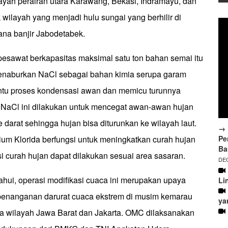
ilayah perairan utara Karawang, Bekasi, Indramayu, dan
 wilayah yang menjadi hulu sungai yang berhilir di
na banjir Jabodetabek.
pesawat berkapasitas maksimal satu ton bahan semai itu
naburkan NaCl sebagai bahan kimia serupa garam
tu proses kondensasi awan dan memicu turunnya
NaCl ini dilakukan untuk mencegat awan-awan hujan
darat sehingga hujan bisa diturunkan ke wilayah laut.
→ 
Pe
ium Klorida berfungsi untuk meningkatkan curah hujan
Ba
si curah hujan dapat dilakukan sesuai area sasaran.
DEC
hui, operasi modifikasi cuaca ini merupakan upaya
Li
penanganan darurat cuaca ekstrem di musim kemarau
ya
 wilayah Jawa Barat dan Jakarta. OMC dilaksanakan