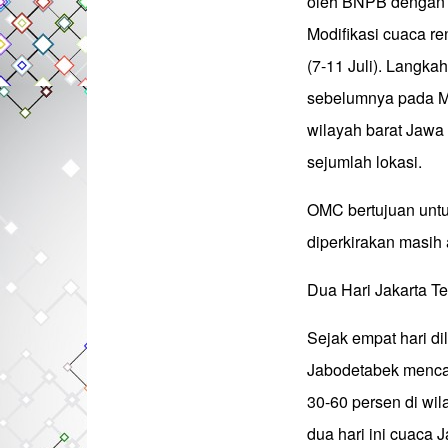
oleh BNPB dengan 
Modifikasi cuaca r
(7-11 Juli). Langka
sebelumnya pada Mi
wilayah barat Jawa
sejumlah lokasi.
OMC bertujuan untu
diperkirakan masih 
Dua Hari Jakarta Te
Sejak empat hari 
Jabodetabek mencata
30-60 persen di wi
dua hari ini cuaca J