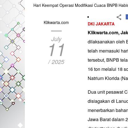
Hari Keempat Operasi Modifikasi Cuaca BNPB Hab
Klikwarta.com
DKI JAKARTA
Klikwarta.com, Jak
July
11
dilaksanakan oleh
telah memasuki har
tersebut, BNPB tel
/ 2025
16 ton melalui 18 s
Natrium Klorida (N
Dua unit pesawat C
disiagakan di Lanu
menerbarkan bahan s
Jawa Barat dalam 2