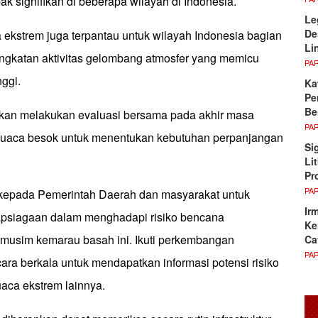
k signifikan di beberapa wilayah di Indonesia.
Le
De
a ekstrem juga terpantau untuk wilayah Indonesia bagian
Li
ningkatan aktivitas gelombang atmosfer yang memicu
PA
nggi.
Ka
Pe
Be
n melakukan evaluasi bersama pada akhir masa
PA
 cuaca besok untuk menentukan kebutuhan perpanjangan
Si
Li
Pr
PA
pada Pemerintah Daerah dan masyarakat untuk
Ir
apsiagaan dalam menghadapi risiko bencana
Ke
i musim kemarau basah ini. Ikuti perkembangan
Ca
PA
ara berkala untuk mendapatkan informasi potensi risiko
cuaca ekstrem lainnya.