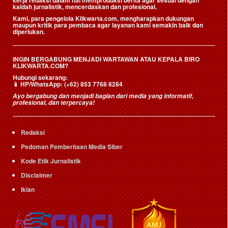
kerja redaksi dalam hal memproduksi berita agar sesuai dengan
kaidah jurnalistik, mencerdaskan dan profesional.
Kami, para pengelola Klikwarta.com, mengharapkan dukungan
maupun kritik para pembaca agar layanan kami semakin baik dan
diperlukan.
INGIN BERGABUNG MENJADI WARTAWAN ATAU KEPALA BIRO
KLIKWARTA.COM?
Hubungi sekarang:
📱
HP/WhatsApp:
(+62) 853 7768 8284
Ayo bergabung dan menjadi bagian dari media yang informatif,
profesional, dan terpercaya!
Redaksi
Pedoman Pemberitaan Media Siber
Kode Etik Jurnalistik
Disclaimer
Iklan