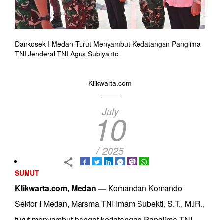
Dankosek I Medan Turut Menyambut Kedatangan Panglima
TNI Jenderal TNI Agus Subiyanto
Klikwarta.com
July
10
/ 2025
SUMUT
Klikwarta.com, Medan —
Komandan Komando
Sektor I Medan, Marsma TNI Imam Subekti, S.T., M.IR.,
turut menyambut hangat kedatangan Panglima TNI