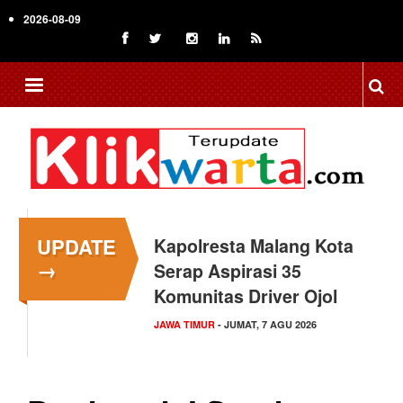
Skip
2026-08-09
to
main
content
UPDATE
Kapolresta Malang Kota
→
Serap Aspirasi 35
Komunitas Driver Ojol
JAWA TIMUR
- JUMAT, 7 AGU 2026