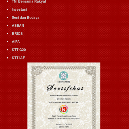
TNI Bersama Rakyat
Investasi
Seni dan Budaya
ASEAN
BRICS
AIPA
KTT G20
KTT IAF