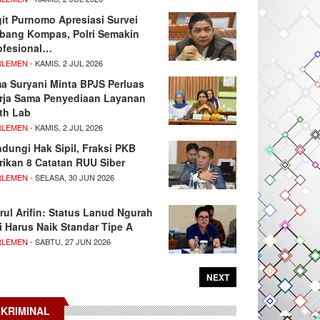
git Purnomo Apresiasi Survei
tbang Kompas, Polri Semakin
ofesional…
RLEMEN
- KAMIS, 2 JUL 2026
ma Suryani Minta BPJS Perluas
rja Sama Penyediaan Layanan
th Lab
RLEMEN
- KAMIS, 2 JUL 2026
ndungi Hak Sipil, Fraksi PKB
rikan 8 Catatan RUU Siber
RLEMEN
- SELASA, 30 JUN 2026
rul Arifin: Status Lanud Ngurah
i Harus Naik Standar Tipe A
RLEMEN
- SABTU, 27 JUN 2026
NEXT
KRIMINAL