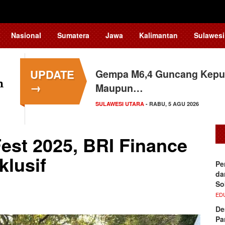
Nasional
Sumatera
Jawa
Kalimantan
Sulawesi
UPDATE
Gempa M6,4 Guncang Kepul
→
Maupun…
SULAWESI UTARA
- RABU, 5 AGU 2026
Fest 2025, BRI Finance
klusif
Pe
da
So
ED
De
Pa