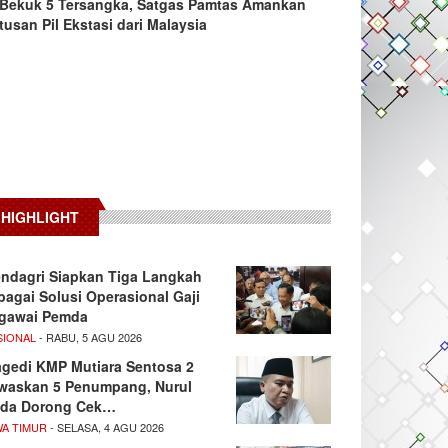
Bekuk 5 Tersangka, Satgas Pamtas Amankan
tusan Pil Ekstasi dari Malaysia
HIGHLIGHT
ndagri Siapkan Tiga Langkah
bagai Solusi Operasional Gaji
gawai Pemda
SIONAL
- RABU, 5 AGU 2026
agedi KMP Mutiara Sentosa 2
waskan 5 Penumpang, Nurul
da Dorong Cek…
WA TIMUR
- SELASA, 4 AGU 2026