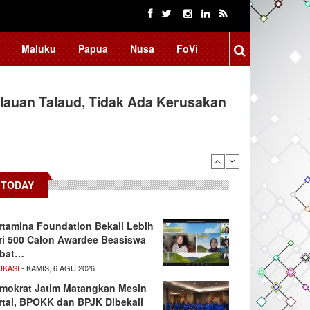
Maluku
Papua
Nusa
FoVi
auan Talaud, Tidak Ada Kerusakan
TODAY
rtamina Foundation Bekali Lebih
ri 500 Calon Awardee Beasiswa
bat…
UKASI
- KAMIS, 6 AGU 2026
mokrat Jatim Matangkan Mesin
rtai, BPOKK dan BPJK Dibekali