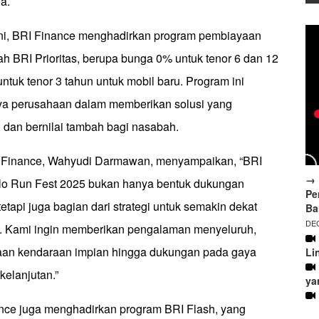
a.
ni, BRI Finance menghadirkan program pembiayaan
h BRI Prioritas, berupa bunga 0% untuk tenor 6 dan 12
untuk tenor 3 tahun untuk mobil baru. Program ini
a perusahaan dalam memberikan solusi yang
l, dan bernilai tambah bagi nasabah.
I Finance, Wahyudi Darmawan, menyampaikan, “BRI
→ 
olo Run Fest 2025 bukan hanya bentuk dukungan
Pe
tetapi juga bagian dari strategi untuk semakin dekat
Ba
DEC
. Kami ingin memberikan pengalaman menyeluruh,
aan kendaraan impian hingga dukungan pada gaya
Li
kelanjutan.”
ya
nance juga menghadirkan program BRI Flash, yang