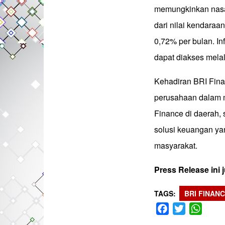
memungkinkan nasa
dari nilai kendaraa
0,72% per bulan. In
dapat diakses mela
Kehadiran BRI Fin
perusahaan dalam 
Finance di daerah,
solusi keuangan yan
masyarakat.
Press Release ini
TAGS
BRI FINAN
Facebook
Twitter
What