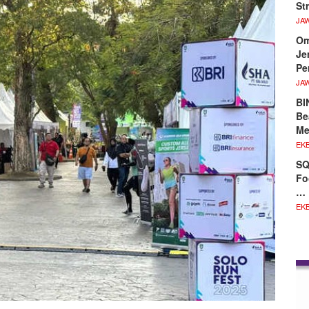
St
JA
Om
Je
Pe
JA
BI
Be
Me
EKB
SQ
Fo
…
EKB