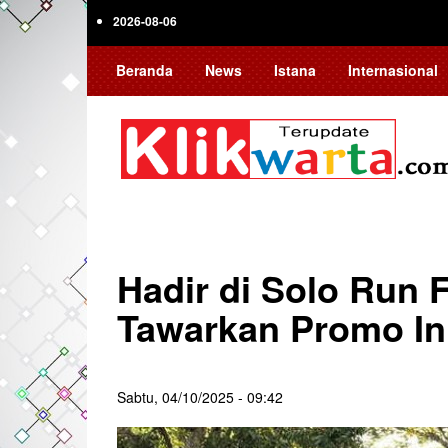
Skip
2026-08-06
to
main
Beranda
News
Istana
Internasional
content
Hadir di Solo Run 
Tawarkan Promo In
Sabtu, 04/10/2025 - 09:42