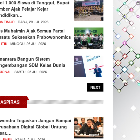
el 1.000 Siswa di Tanggul, Bupati
mber Ajak Pelajar Kejar
ndidikan…
WA TIMUR
- RABU, 29 JUL 2026
s Muhaimin Ajak Semua Partai
rsatu Sukseskan Prabowonomics
ITIK
- MINGGU, 26 JUL 2026
nantara Bangun Sistem
ngembangan SDM Kelas Dunia
SIONAL
- SABTU, 25 JUL 2026
NEXT
ASPIRASI
wendra Tegaskan Jangan Sampai
rusahaan Digital Global Untung
sar,…
RLEMEN
- KAMIS, 2 JUL 2026