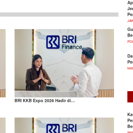
Ap
Je
Pe
JA
Gu
Be
POL
Da
Pe
NA
BRI KKB Expo 2026 Hadir di…
Ka
Pe
Be
PA