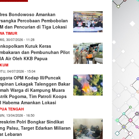
lres Bondowoso Amankan
rsangka Percobaan Pembobolan
M dan Pencurian di Tiga Lokasi
WA TIMUR
IS, 30/07/2026 - 11:28
nkopolkam Kutuk Keras
mbakaran dan Pembunuhan Pilot
A Air Oleh KKB Papua
KUM
TU, 04/07/2026 - 15:04
ggota OPM Kodap III/Puncak
mpinan Lekagak Talenggen Bakar
mah Warga di Kampung Muara
strik Pogoma, Tim Patroli Koops
I Habema Amankan Lokasi
PUA TENGAH
IN, 13/04/2026 - 16:50
reskrim Polri Bongkar Sindikat
ng Palsu, Target Edarkan Miliaran
at Lebaran