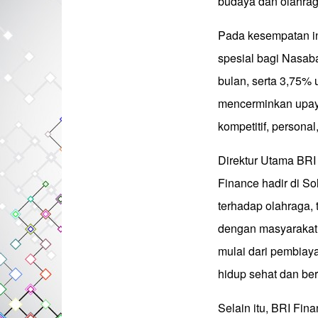
budaya dan olahrag
Pada kesempatan i
spesial bagi Nasaba
bulan, serta 3,75% 
mencerminkan upay
kompetitif, persona
Direktur Utama BR
Finance hadir di S
terhadap olahraga, 
dengan masyarakat
mulai dari pembiay
hidup sehat dan ber
Selain itu, BRI Fi