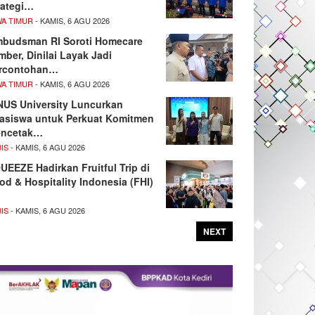
rategi…
WA TIMUR
- KAMIS, 6 AGU 2026
budsman RI Soroti Homecare
mber, Dinilai Layak Jadi
rcontohan…
WA TIMUR
- KAMIS, 6 AGU 2026
NUS University Luncurkan
asiswa untuk Perkuat Komitmen
ncetak…
IS
- KAMIS, 6 AGU 2026
UEEZE Hadirkan Fruitful Trip di
od & Hospitality Indonesia (FHI)
IS
- KAMIS, 6 AGU 2026
NEXT