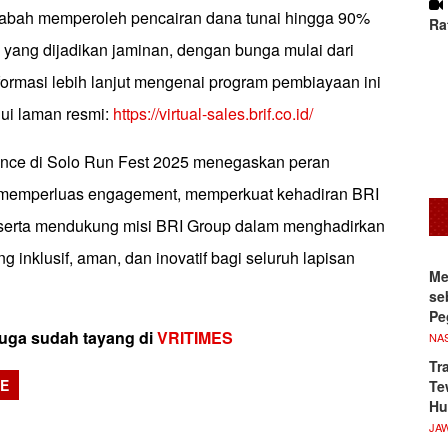
bah memperoleh pencairan dana tunai hingga 90%
Ra
n yang dijadikan jaminan, dengan bunga mulai dari
formasi lebih lanjut mengenai program pembiayaan ini
lui laman resmi:
https://virtual-sales.brif.co.id/
ance di Solo Run Fest 2025 menegaskan peran
memperluas engagement, memperkuat kehadiran BRI
 serta mendukung misi BRI Group dalam menghadirkan
g inklusif, aman, dan inovatif bagi seluruh lapisan
Me
se
Pe
 juga sudah tayang di
VRITIMES
NA
Tr
CE
Te
Hu
sApp
JA