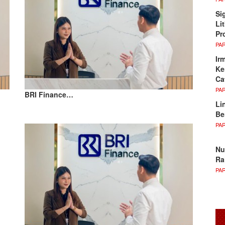
Si
Li
Pr
PA
Ir
Ke
Ca
PA
BRI Finance…
Li
Be
PA
Nu
Ra
PA