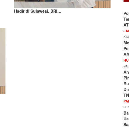
Hadir di Sulawesi, BRI…
Po
Te
AT
JA
KAM
Me
Pe
AM
HU
SAB
An
Pi
Ru
Di
TN
PA
SEN
Ba
Ua
Sa