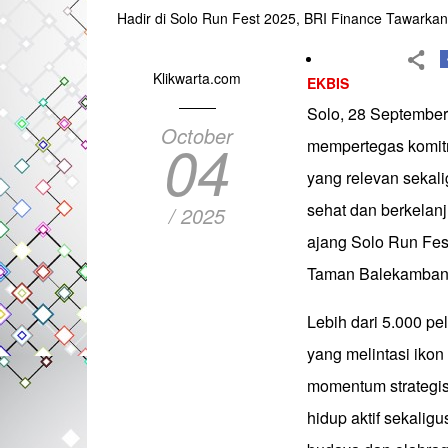
Hadir di Solo Run Fest 2025, BRI Finance Tawarkan
Klikwarta.com
EKBIS
Solo, 28 September
October
04
mempertegas komit
yang relevan seka
sehat dan berkelan
/ 2025
ajang Solo Run Fes
Taman Balekambang
Lebih dari 5.000 pe
yang melintasi ikon
momentum strategis
hidup aktif sekalig