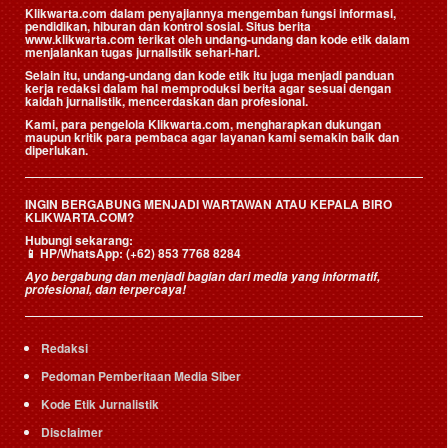
Klikwarta.com dalam penyajiannya mengemban fungsi informasi,
pendidikan, hiburan dan kontrol sosial. Situs berita
www.klikwarta.com terikat oleh undang-undang dan kode etik dalam
menjalankan tugas jurnalistik sehari-hari.
Selain itu, undang-undang dan kode etik itu juga menjadi panduan
kerja redaksi dalam hal memproduksi berita agar sesuai dengan
kaidah jurnalistik, mencerdaskan dan profesional.
Kami, para pengelola Klikwarta.com, mengharapkan dukungan
maupun kritik para pembaca agar layanan kami semakin baik dan
diperlukan.
INGIN BERGABUNG MENJADI WARTAWAN ATAU KEPALA BIRO
KLIKWARTA.COM?
Hubungi sekarang:
📱
HP/WhatsApp:
(+62) 853 7768 8284
Ayo bergabung dan menjadi bagian dari media yang informatif,
profesional, dan terpercaya!
Redaksi
Pedoman Pemberitaan Media Siber
Kode Etik Jurnalistik
Disclaimer