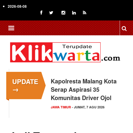
Skip
2026-08-08
to
main
content
UPDATE
Kapolresta Malang Kota
→
Serap Aspirasi 35
Komunitas Driver Ojol
JAWA TIMUR
- JUMAT, 7 AGU 2026