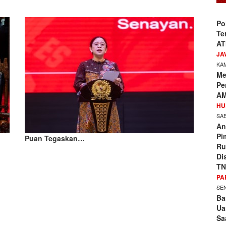
Po
Te
AT
JA
KAM
Me
Pe
AM
HU
SAB
An
Pi
Puan Tegaskan…
Ru
Di
TN
PA
SEN
Ba
Ua
Sa