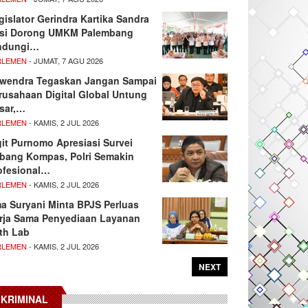
gislator Gerindra Kartika Sandra
si Dorong UMKM Palembang
ndungi…
RLEMEN
- JUMAT, 7 AGU 2026
wendra Tegaskan Jangan Sampai
rusahaan Digital Global Untung
sar,…
RLEMEN
- KAMIS, 2 JUL 2026
git Purnomo Apresiasi Survei
tbang Kompas, Polri Semakin
ofesional…
RLEMEN
- KAMIS, 2 JUL 2026
ma Suryani Minta BPJS Perluas
rja Sama Penyediaan Layanan
th Lab
RLEMEN
- KAMIS, 2 JUL 2026
NEXT
KRIMINAL