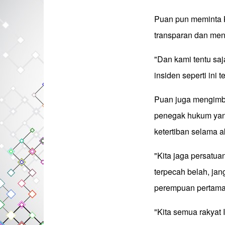
Puan pun meminta K
transparan dan meny
"Dan kami tentu sa
insiden seperti ini 
Puan juga mengimb
penegak hukum yang
ketertiban selama a
"Kita jaga persatu
terpecah belah, jan
perempuan pertama 
"Kita semua rakyat 