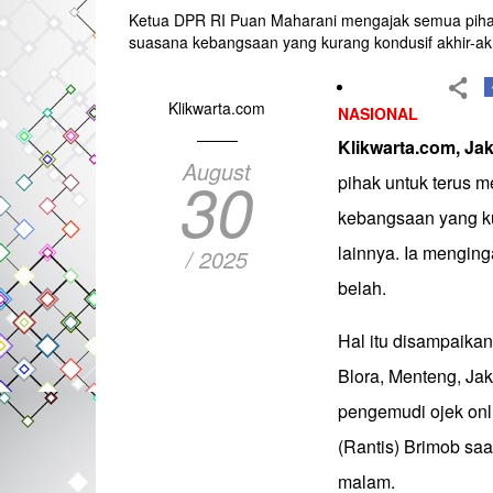
Ketua DPR RI Puan Maharani mengajak semua pihak
suasana kebangsaan yang kurang kondusif akhir-akhir
Klikwarta.com
NASIONAL
Klikwarta.com, Ja
August
30
pihak untuk terus 
kebangsaan yang kur
lainnya. Ia mengin
/ 2025
belah.
Hal itu disampaika
Blora, Menteng, Ja
pengemudi ojek onli
(Rantis) Brimob saa
malam.