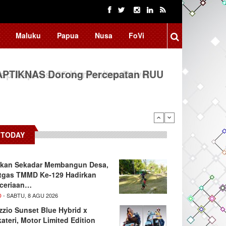
Maluku
Papua
Nusa
FoVi
 APTIKNAS Dorong Percepatan RUU
TODAY
kan Sekadar Membangun Desa,
tgas TMMD Ke-129 Hadirkan
ceriaan…
D
- SABTU, 8 AGU 2026
zzio Sunset Blue Hybrid x
kateri, Motor Limited Edition