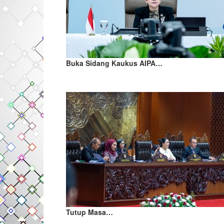
Buka Sidang Kaukus AIPA…
Tutup Masa…