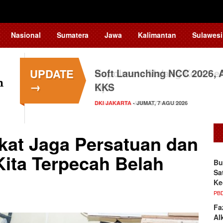
Nasional
Sumatera
Jawa
Kalimantan
Sulawesi
UPDATE
Soft Launching NCC 2026,
→
KKS
DKI JAKARTA
- JUMAT, 7 AGU 2026
kat Jaga Persatuan dan
ita Terpecah Belah
Bu
Sa
Ke
PB
Fa
Al