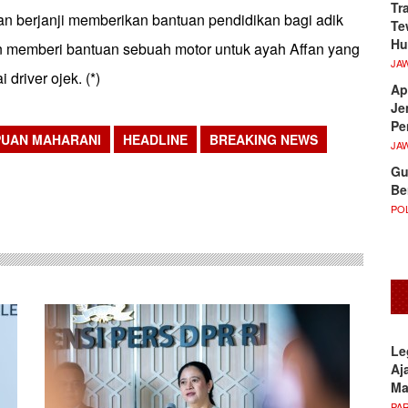
Tr
n berjanji memberikan bantuan pendidikan bagi adik
Te
Hu
an memberi bantuan sebuah motor untuk ayah Affan yang
JA
 driver ojek. (*)
Ap
Je
Pe
PUAN MAHARANI
HEADLINE
BREAKING NEWS
JA
Gu
sApp
Be
POL
Le
Aj
M
PA