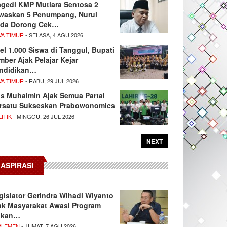
agedi KMP Mutiara Sentosa 2
waskan 5 Penumpang, Nurul
da Dorong Cek…
WA TIMUR
- SELASA, 4 AGU 2026
el 1.000 Siswa di Tanggul, Bupati
mber Ajak Pelajar Kejar
ndidikan…
WA TIMUR
- RABU, 29 JUL 2026
s Muhaimin Ajak Semua Partai
rsatu Sukseskan Prabowonomics
ITIK
- MINGGU, 26 JUL 2026
NEXT
ASPIRASI
gislator Gerindra Wihadi Wiyanto
ak Masyarakat Awasi Program
akan…
RLEMEN
- JUMAT, 7 AGU 2026