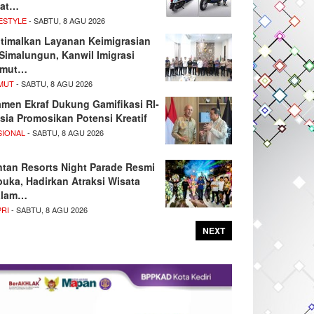
at…
ESTYLE
- SABTU, 8 AGU 2026
timalkan Layanan Keimigrasian
 Simalungun, Kanwil Imigrasi
umut…
MUT
- SABTU, 8 AGU 2026
men Ekraf Dukung Gamifikasi RI-
sia Promosikan Potensi Kreatif
SIONAL
- SABTU, 8 AGU 2026
ntan Resorts Night Parade Resmi
buka, Hadirkan Atraksi Wisata
alam…
PRI
- SABTU, 8 AGU 2026
NEXT