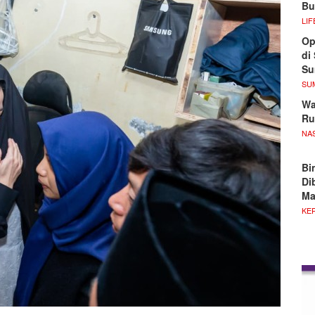
Bu
LIF
Op
di
S
SU
Wa
Ru
NA
Bi
Di
M
KE