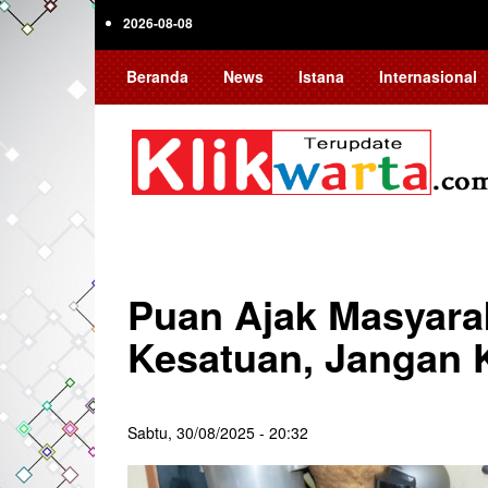
Skip
2026-08-08
to
main
Beranda
News
Istana
Internasional
content
Puan Ajak Masyara
Kesatuan, Jangan K
Sabtu, 30/08/2025 - 20:32