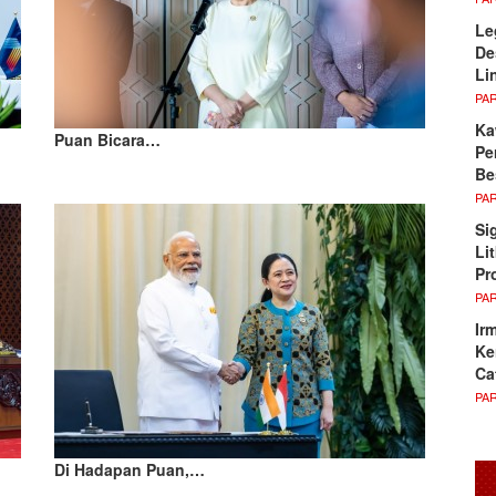
Le
De
Li
PA
Ka
Puan Bicara…
Pe
Be
PA
Si
Li
Pr
PA
Ir
Ke
Ca
PA
Di Hadapan Puan,…