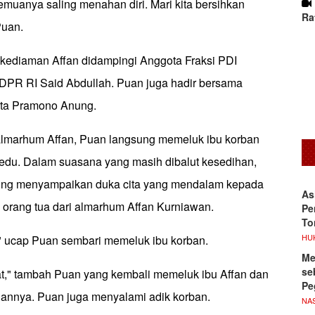
muanya saling menahan diri. Mari kita bersihkan
Ra
Puan.
kediaman Affan didampingi Anggota Fraksi PDI
DPR RI Said Abdullah. Puan juga hadir bersama
rta Pramono Anung.
 almarhum Affan, Puan langsung memeluk ibu korban
edu. Dalam suasana yang masih dibalut kesedihan,
ung menyampaikan duka cita yang mendalam kepada
As
 orang tua dari almarhum Affan Kurniawan.
Pe
To
HU
" ucap Puan sembari memeluk ibu korban.
Me
se
at," tambah Puan yang kembali memeluk ibu Affan dan
Pe
nnya. Puan juga menyalami adik korban.
NA