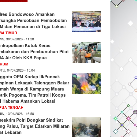
lres Bondowoso Amankan
rsangka Percobaan Pembobolan
M dan Pencurian di Tiga Lokasi
WA TIMUR
IS, 30/07/2026 - 11:28
nkopolkam Kutuk Keras
mbakaran dan Pembunuhan Pilot
A Air Oleh KKB Papua
KUM
TU, 04/07/2026 - 15:04
ggota OPM Kodap III/Puncak
mpinan Lekagak Talenggen Bakar
mah Warga di Kampung Muara
strik Pogoma, Tim Patroli Koops
I Habema Amankan Lokasi
PUA TENGAH
IN, 13/04/2026 - 16:50
reskrim Polri Bongkar Sindikat
ng Palsu, Target Edarkan Miliaran
at Lebaran