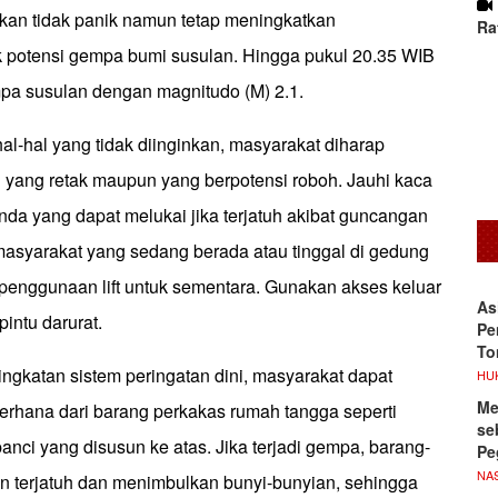
kan tidak panik namun tetap meningkatkan
Ra
potensi gempa bumi susulan. Hingga pukul 20.35 WIB
empa susulan dengan magnitudo (M) 2.1.
l-hal yang tidak diinginkan, masyarakat diharap
yang retak maupun yang berpotensi roboh. Jauhi kaca
nda yang dapat melukai jika terjatuh akibat guncangan
asyarakat yang sedang berada atau tinggal di gedung
i penggunaan lift untuk sementara. Gunakan akses keluar
As
pintu darurat.
Pe
To
ngkatan sistem peringatan dini, masyarakat dapat
HU
Me
rhana dari barang perkakas rumah tangga seperti
se
anci yang disusun ke atas. Jika terjadi gempa, barang-
Pe
NA
an terjatuh dan menimbulkan bunyi-bunyian, sehingga