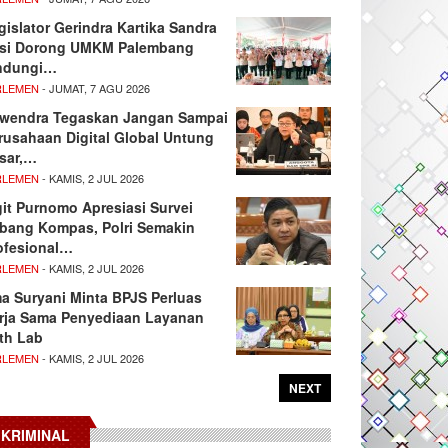
gislator Gerindra Kartika Sandra
si Dorong UMKM Palembang
ndungi…
RLEMEN
- JUMAT, 7 AGU 2026
wendra Tegaskan Jangan Sampai
rusahaan Digital Global Untung
sar,…
RLEMEN
- KAMIS, 2 JUL 2026
git Purnomo Apresiasi Survei
tbang Kompas, Polri Semakin
ofesional…
RLEMEN
- KAMIS, 2 JUL 2026
ma Suryani Minta BPJS Perluas
rja Sama Penyediaan Layanan
th Lab
RLEMEN
- KAMIS, 2 JUL 2026
NEXT
KRIMINAL