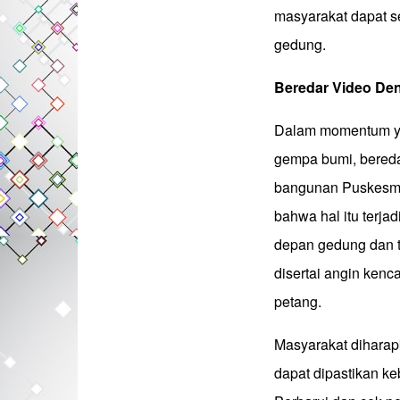
masyarakat dapat s
gedung.
Beredar Video Den
Dalam momentum yan
gempa bumi, bered
bangunan Puskesma
bahwa hal itu terja
depan gedung dan t
disertai angin kenc
petang.
Masyarakat diharapk
dapat dipastikan ke