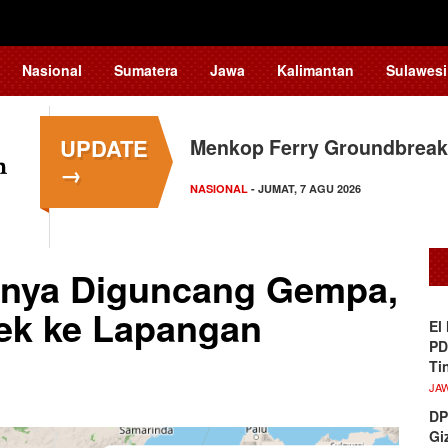
Nasional
Sumatera
Jawa
Kalimantan
Sulawesi
UPDATE
Menkop Ferry Groundbreak
→
NASIONAL
- JUMAT, 7 AGU 2026
arnya Diguncang Gempa,
k ke Lapangan
El
PD
Ti
JA
DP
Gi