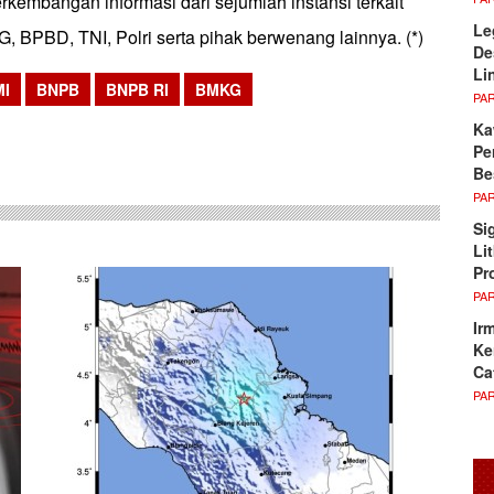
rkembangan informasi dari sejumlah instansi terkait
Le
 BPBD, TNI, Polri serta pihak berwenang lainnya. (*)
De
Li
I
BNPB
BNPB RI
BMKG
PA
sApp
Ka
Pe
Be
PA
Si
Li
Pr
PA
Ir
Ke
Ca
PA