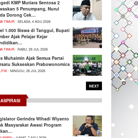
agedi KMP Mutiara Sentosa 2
waskan 5 Penumpang, Nurul
da Dorong Cek…
WA TIMUR
- SELASA, 4 AGU 2026
el 1.000 Siswa di Tanggul, Bupati
mber Ajak Pelajar Kejar
ndidikan…
WA TIMUR
- RABU, 29 JUL 2026
s Muhaimin Ajak Semua Partai
rsatu Sukseskan Prabowonomics
ITIK
- MINGGU, 26 JUL 2026
NEXT
ASPIRASI
gislator Gerindra Wihadi Wiyanto
ak Masyarakat Awasi Program
akan…
RLEMEN
- JUMAT, 7 AGU 2026