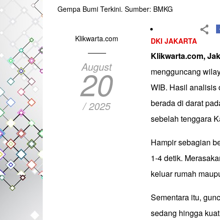
Gempa Bumi Terkini. Sumber: BMKG
Klikwarta.com
DKI JAKARTA
Klikwarta.com, Jak
August
20
mengguncang wilaya
WIB. Hasil analisis
berada di darat pad
/ 2025
sebelah tenggara K
Hampir sebagian b
1-4 detik. Merasak
keluar rumah maupu
Sementara itu, gun
sedang hingga kuat 