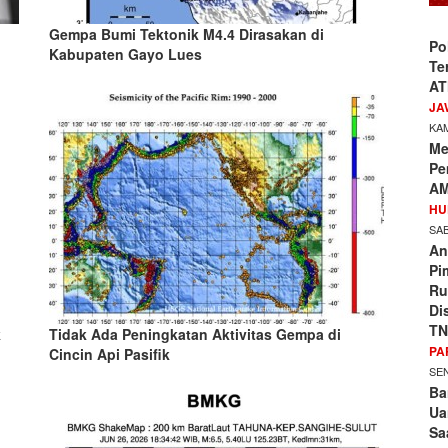
Gempa Bumi Tektonik M4.4 Dirasakan di
Po
Kabupaten Gayo Lues
Te
AT
JA
KAM
Me
Pe
AM
HU
SAB
An
Pi
Ru
Di
TN
k
Tidak Ada Peningkatan Aktivitas Gempa di
PA
Cincin Api Pasifik
SEN
Ba
Ua
Sa