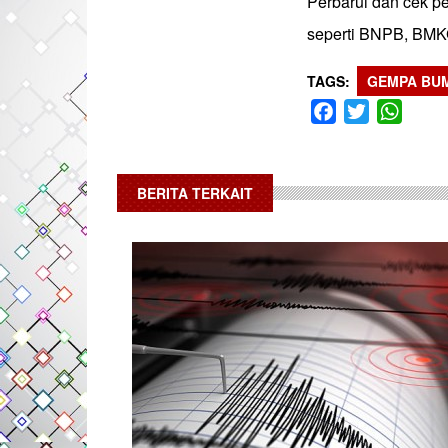
Perbarui dan cek pe
seperti BNPB, BMKG,
TAGS
GEMPA BUM
Facebook
Twitter
What
BERITA TERKAIT