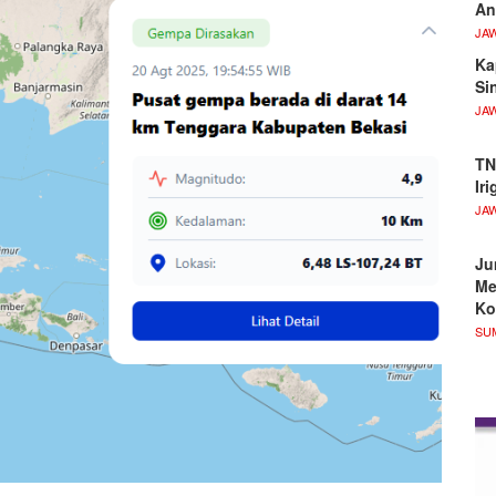
An
JA
Ka
Si
JA
TN
Ir
JA
Ju
Me
Ko
SU