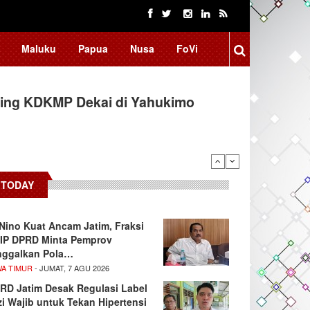
Maluku
Papua
Nusa
FoVi
ing KDKMP Dekai di Yahukimo
TODAY
 Nino Kuat Ancam Jatim, Fraksi
IP DPRD Minta Pemprov
nggalkan Pola…
WA TIMUR
- JUMAT, 7 AGU 2026
RD Jatim Desak Regulasi Label
zi Wajib untuk Tekan Hipertensi