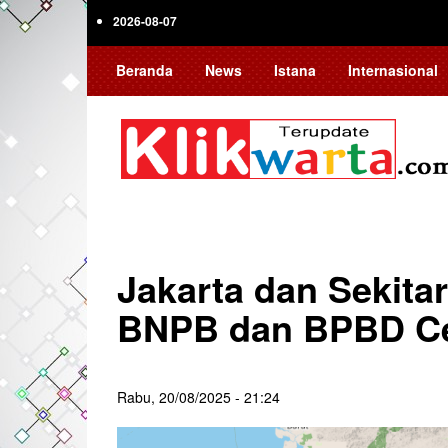
Skip
2026-08-07
to
main
Beranda
News
Istana
Internasional
content
Jakarta dan Sekit
BNPB dan BPBD Ce
Rabu, 20/08/2025 - 21:24