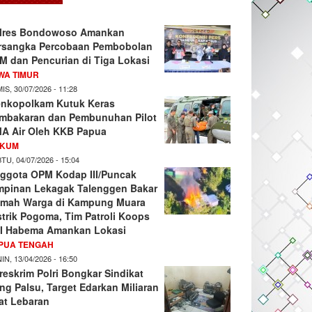
lres Bondowoso Amankan
rsangka Percobaan Pembobolan
M dan Pencurian di Tiga Lokasi
WA TIMUR
IS, 30/07/2026 - 11:28
nkopolkam Kutuk Keras
mbakaran dan Pembunuhan Pilot
A Air Oleh KKB Papua
KUM
TU, 04/07/2026 - 15:04
ggota OPM Kodap III/Puncak
mpinan Lekagak Talenggen Bakar
mah Warga di Kampung Muara
strik Pogoma, Tim Patroli Koops
I Habema Amankan Lokasi
PUA TENGAH
IN, 13/04/2026 - 16:50
reskrim Polri Bongkar Sindikat
ng Palsu, Target Edarkan Miliaran
at Lebaran