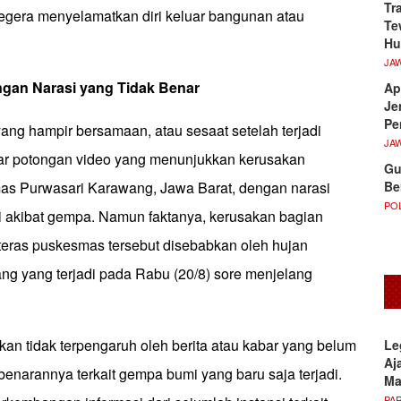
Tr
egera menyelamatkan diri keluar bangunan atau
Te
Hu
JA
gan Narasi yang Tidak Benar
Ap
Je
Pe
g hampir bersamaan, atau sesaat setelah terjadi
JA
ar potongan video yang menunjukkan kerusakan
Gu
Be
s Purwasari Karawang, Jawa Barat, dengan narasi
POL
di akibat gempa. Namun faktanya, kerusakan bagian
eras puskesmas tersebut disebabkan oleh hujan
ang yang terjadi pada Rabu (20/8) sore menjelang
an tidak terpengaruh oleh berita atau kabar yang belum
Le
Aj
benarannya terkait gempa bumi yang baru saja terjadi.
M
PA