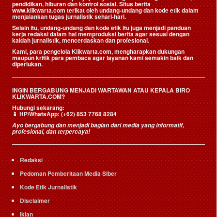
pendidikan, hiburan dan kontrol sosial. Situs berita
www.klikwarta.com terikat oleh undang-undang dan kode etik dalam
menjalankan tugas jurnalistik sehari-hari.
Selain itu, undang-undang dan kode etik itu juga menjadi panduan
kerja redaksi dalam hal memproduksi berita agar sesuai dengan
kaidah jurnalistik, mencerdaskan dan profesional.
Kami, para pengelola Klikwarta.com, mengharapkan dukungan
maupun kritik para pembaca agar layanan kami semakin baik dan
diperlukan.
INGIN BERGABUNG MENJADI WARTAWAN ATAU KEPALA BIRO
KLIKWARTA.COM?
Hubungi sekarang:
📱
HP/WhatsApp:
(+62) 853 7768 8284
Ayo bergabung dan menjadi bagian dari media yang informatif,
profesional, dan terpercaya!
Redaksi
Pedoman Pemberitaan Media Siber
Kode Etik Jurnalistik
Disclaimer
Iklan