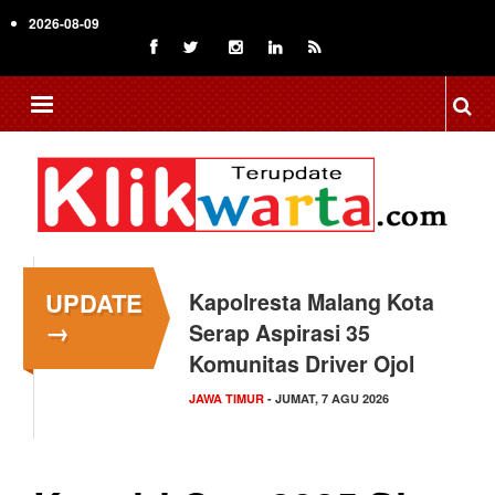
Skip
2026-08-09
to
main
content
UPDATE
Kapolresta Malang Kota
→
Serap Aspirasi 35
Komunitas Driver Ojol
JAWA TIMUR
- JUMAT, 7 AGU 2026