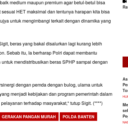
 baik medium maupun premium agar betul-betul bisa
Ra
t sesuai HET maksimal dan tentunya harapan kita bisa
ntujya untuk mengimbangi terkait dengan dinamika yang
Sigit, beras yang bakal disalurkan lagi kurang lebih
ton. Sebab itu, Ia berharap Polri dapat membantu
h untuk mendistribusikan beras SPHP sampai dengan
As
bersinergi dengan pemda dengan bulog, ulama untuk
Pe
To
yang menjadi kebijakan dan program pemerintah dalam
HU
elayanan terhadap masyarakat," tutup Sigit. (****)
Me
se
Pe
GERAKAN PANGAN MURAH
POLDA BANTEN
NA
sApp