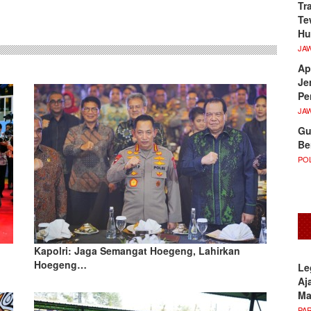
Tr
Te
Hu
JA
Ap
Je
Pe
JA
Gu
Be
POL
Kapolri: Jaga Semangat Hoegeng, Lahirkan
Hoegeng…
Le
Aj
M
PA