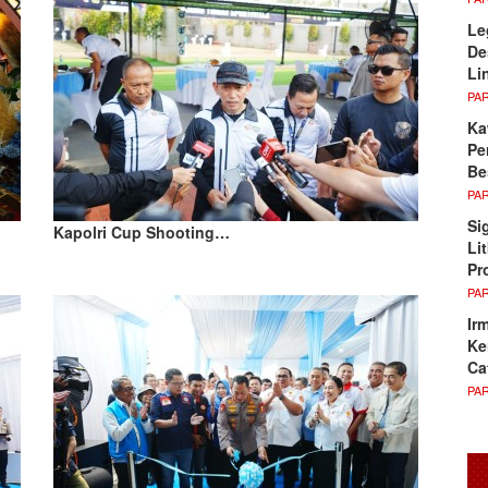
Le
De
Li
PA
Ka
Pe
Be
PA
Si
Kapolri Cup Shooting…
Li
Pr
PA
Ir
Ke
Ca
PA