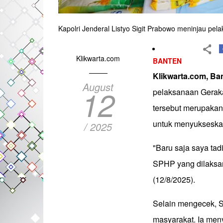
Kapolri Jenderal Listyo Sigit Prabowo meninjau p
Klikwarta.com
BANTEN
Klikwarta.com, Ba
August
12
pelaksanaan Gerak
tersebut merupakan
untuk menyukseskan
/ 2025
"Baru saja saya tad
SPHP yang dilaksan
(12/8/2025).
Selain mengecek, S
masyarakat. Ia men