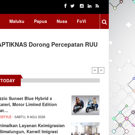
Maluku
Papua
Nusa
FoVi
 APTIKNAS Dorong Percepatan RUU
TODAY
zzio Sunset Blue Hybrid x
kateri, Motor Limited Edition
at…
ESTYLE
- SABTU, 8 AGU 2026
timalkan Layanan Keimigrasian
 Simalungun, Kanwil Imigrasi