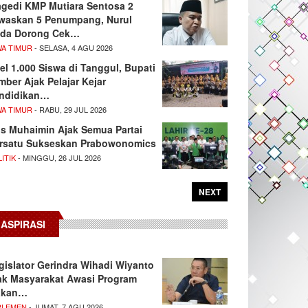
agedi KMP Mutiara Sentosa 2
waskan 5 Penumpang, Nurul
da Dorong Cek…
WA TIMUR
- SELASA, 4 AGU 2026
el 1.000 Siswa di Tanggul, Bupati
mber Ajak Pelajar Kejar
ndidikan…
WA TIMUR
- RABU, 29 JUL 2026
s Muhaimin Ajak Semua Partai
rsatu Sukseskan Prabowonomics
ITIK
- MINGGU, 26 JUL 2026
NEXT
ASPIRASI
gislator Gerindra Wihadi Wiyanto
ak Masyarakat Awasi Program
akan…
RLEMEN
- JUMAT, 7 AGU 2026