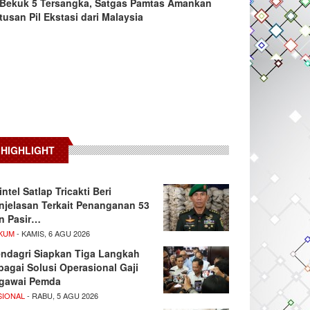
Bekuk 5 Tersangka, Satgas Pamtas Amankan
tusan Pil Ekstasi dari Malaysia
HIGHLIGHT
intel Satlap Tricakti Beri
njelasan Terkait Penanganan 53
n Pasir…
KUM
- KAMIS, 6 AGU 2026
ndagri Siapkan Tiga Langkah
bagai Solusi Operasional Gaji
gawai Pemda
SIONAL
- RABU, 5 AGU 2026