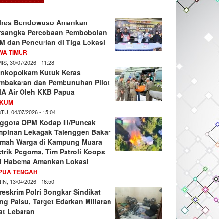
lres Bondowoso Amankan
rsangka Percobaan Pembobolan
M dan Pencurian di Tiga Lokasi
WA TIMUR
IS, 30/07/2026 - 11:28
nkopolkam Kutuk Keras
mbakaran dan Pembunuhan Pilot
A Air Oleh KKB Papua
KUM
TU, 04/07/2026 - 15:04
ggota OPM Kodap III/Puncak
mpinan Lekagak Talenggen Bakar
mah Warga di Kampung Muara
strik Pogoma, Tim Patroli Koops
I Habema Amankan Lokasi
PUA TENGAH
IN, 13/04/2026 - 16:50
reskrim Polri Bongkar Sindikat
ng Palsu, Target Edarkan Miliaran
at Lebaran