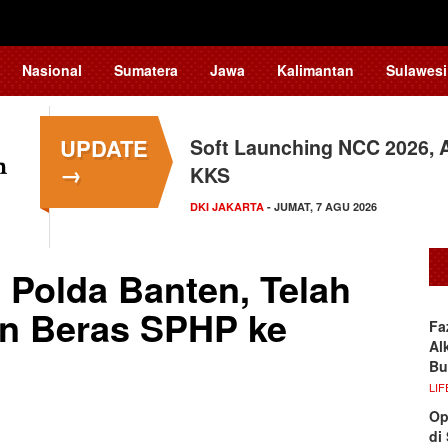
Nasional
Sumatera
Jawa
Kalimantan
Sulawesi
UPDATE
Soft Launching NCC 2026,
→
KKS
DKI JAKARTA
- JUMAT, 7 AGU 2026
 Polda Banten, Telah
on Beras SPHP ke
Fa
Al
Bu
LIF
Op
di