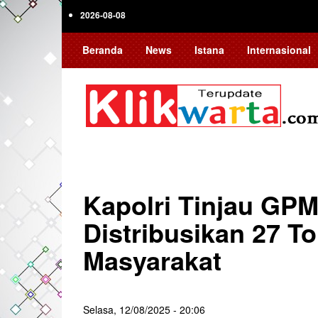
Skip
2026-08-08
to
main
Beranda
News
Istana
Internasional
content
Kapolri Tinjau GPM
Distribusikan 27 T
Masyarakat
Selasa, 12/08/2025 - 20:06