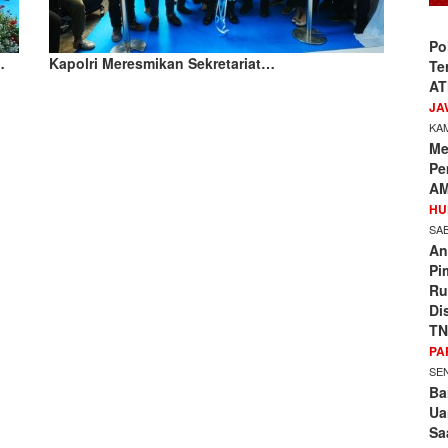
Po
…
Kapolri Meresmikan Sekretariat…
Te
AT
JA
KAM
Me
Pe
AM
HU
SAB
An
Pi
Ru
Di
TN
PA
SEN
Ba
Ua
Sa