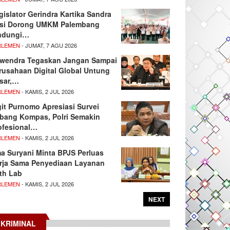
gislator Gerindra Kartika Sandra
si Dorong UMKM Palembang
ndungi…
RLEMEN
- JUMAT, 7 AGU 2026
wendra Tegaskan Jangan Sampai
rusahaan Digital Global Untung
sar,…
RLEMEN
- KAMIS, 2 JUL 2026
git Purnomo Apresiasi Survei
tbang Kompas, Polri Semakin
ofesional…
RLEMEN
- KAMIS, 2 JUL 2026
ma Suryani Minta BPJS Perluas
rja Sama Penyediaan Layanan
th Lab
RLEMEN
- KAMIS, 2 JUL 2026
NEXT
KRIMINAL