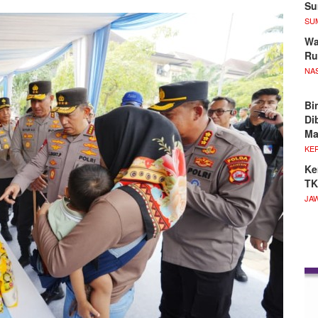
S
SU
Wa
Ru
NA
Bi
Di
M
KE
Ke
TK
JA