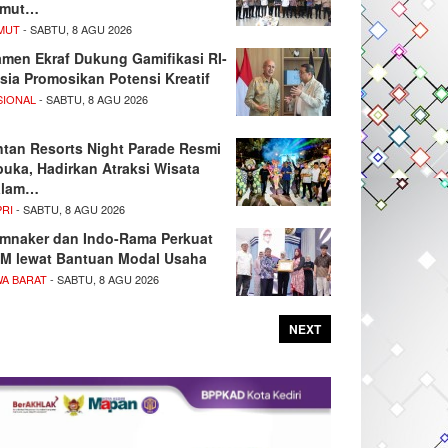
umut…
MUT
- SABTU, 8 AGU 2026
men Ekraf Dukung Gamifikasi RI-
sia Promosikan Potensi Kreatif
SIONAL
- SABTU, 8 AGU 2026
ntan Resorts Night Parade Resmi
buka, Hadirkan Atraksi Wisata
alam…
PRI
- SABTU, 8 AGU 2026
mnaker dan Indo-Rama Perkuat
M lewat Bantuan Modal Usaha
WA BARAT
- SABTU, 8 AGU 2026
NEXT