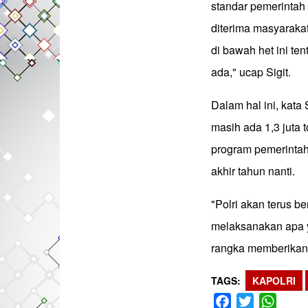
standar pemerintah
diterima masyaraka
di bawah het ini te
ada," ucap Sigit.
Dalam hal ini, kata 
masih ada 1,3 juta 
program pemerinta
akhir tahun nanti.
"Polri akan terus 
melaksanakan apa 
rangka memberikan p
TAGS
KAPOLRI
Facebook
Twitter
What