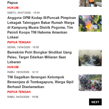
Papua
HUKUM
SABTU, 04/07/2026 - 15:04
Anggota OPM Kodap III/Puncak Pimpinan
Lekagak Talenggen Bakar Rumah Warga
di Kampung Muara Distrik Pogoma, Tim
Patroli Koops TNI Habema Amankan
Lokasi
PAPUA TENGAH
SENIN, 13/04/2026 - 16:50
Bareskrim Polri Bongkar Sindikat Uang
Palsu, Target Edarkan Miliaran Saat
Lebaran
HUKUM
RABU, 18/03/2026 - 12:13
TNI Gagalkan Serangan Kelompok
Bersenjata di Tembagapura, Warga Sipil
Berhasil Diselamatkan
PAPUA TENGAH
RABU, 04/03/2026 - 19:58
NEXT