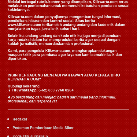
Melalui berbagai rubrik/konten yang ditampilkan, Klikwarta.com terus
melakukan pembenahan untuk memenuhi kebutuhan pembaca sesuai
kekiniannya.
Klikwarta.com dalam penyajiannya mengemban fungsi informasi,
pendidikan, hiburan dan kontrol sosial. Situs berita
www.klikwarta.com terikat oleh undang-undang dan kode etik dalam
menjalankan tugas jurnalistik sehari-hari.
Selain itu, undang-undang dan kode etik itu juga menjadi panduan
kerja redaksi dalam hal memproduksi berita agar sesuai dengan
kaidah jurnalistik, mencerdaskan dan profesional.
Kami, para pengelola Klikwarta.com, mengharapkan dukungan
maupun kritik para pembaca agar layanan kami semakin baik dan
diperlukan.
INGIN BERGABUNG MENJADI WARTAWAN ATAU KEPALA BIRO
KLIKWARTA.COM?
Hubungi sekarang:
📱
HP/WhatsApp:
(+62) 853 7768 8284
Ayo bergabung dan menjadi bagian dari media yang informatif,
profesional, dan terpercaya!
Redaksi
Pedoman Pemberitaan Media Siber
Kode Etik Jurnalistik