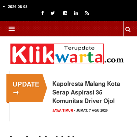
Skip
2026-08-08
to
main
content
UPDATE
Kapolresta Malang Kota
→
Serap Aspirasi 35
Komunitas Driver Ojol
JAWA TIMUR
- JUMAT, 7 AGU 2026