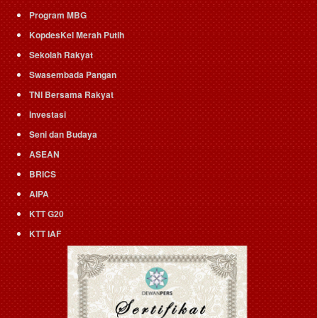
Program MBG
KopdesKel Merah Putih
Sekolah Rakyat
Swasembada Pangan
TNI Bersama Rakyat
Investasi
Seni dan Budaya
ASEAN
BRICS
AIPA
KTT G20
KTT IAF