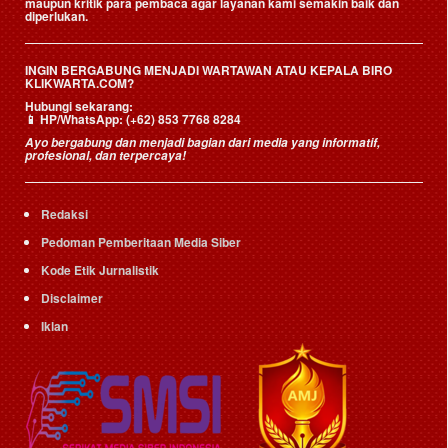
maupun kritik para pembaca agar layanan kami semakin baik dan
diperlukan.
INGIN BERGABUNG MENJADI WARTAWAN ATAU KEPALA BIRO
KLIKWARTA.COM?
Hubungi sekarang:
📱
HP/WhatsApp:
(+62) 853 7768 8284
Ayo bergabung dan menjadi bagian dari media yang informatif,
profesional, dan terpercaya!
Redaksi
Pedoman Pemberitaan Media Siber
Kode Etik Jurnalistik
Disclaimer
Iklan