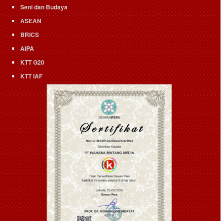
Seni dan Budaya
ASEAN
BRICS
AIPA
KTT G20
KTT IAF