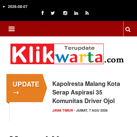
Skip
2026-08-07
to
main
content
UPDATE
Kapolresta Malang Kota
→
Serap Aspirasi 35
Komunitas Driver Ojol
JAWA TIMUR
- JUMAT, 7 AGU 2026