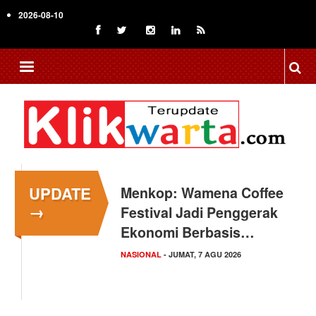
Skip
2026-08-10
to
main
content
UPDATE
Menkop: Wamena Coffee
→
Festival Jadi Penggerak
Ekonomi Berbasis…
NASIONAL
- JUMAT, 7 AGU 2026