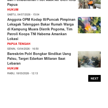
Papua
HUKUM
SABTU, 04/07/2026 - 15:04
Anggota OPM Kodap III/Puncak Pimpinan
Lekagak Talenggen Bakar Rumah Warga
di Kampung Muara Distrik Pogoma, Tim
Patroli Koops TNI Habema Amankan
Lokasi
PAPUA TENGAH
SENIN, 13/04/2026 - 16:50
Bareskrim Polri Bongkar Sindikat Uang
Palsu, Target Edarkan Miliaran Saat
Lebaran
HUKUM
RABU, 18/03/2026 - 12:13
NEXT