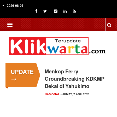
Skip
2026-08-06
to
main
content
UPDATE
Menkop Ferry
→
Groundbreaking KDKMP
Dekai di Yahukimo
NASIONAL
- JUMAT, 7 AGU 2026