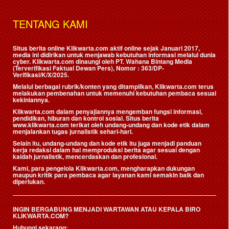
TENTANG KAMI
Situs berita online Klikwarta.com aktif online sejak Januari 2017,
media ini didirikan untuk menjawab kebutuhan informasi melalui dunia
cyber. Klikwarta.com dinaungi oleh
PT. Wahana Bintang Media
(Terverifikasi Faktual Dewan Pers)
, Nomor : 363/DP-
Verifikasi/K/X/2025.
Melalui berbagai rubrik/konten yang ditampilkan, Klikwarta.com terus
melakukan pembenahan untuk memenuhi kebutuhan pembaca sesuai
kekiniannya.
Klikwarta.com dalam penyajiannya mengemban fungsi informasi,
pendidikan, hiburan dan kontrol sosial. Situs berita
www.klikwarta.com terikat oleh undang-undang dan kode etik dalam
menjalankan tugas jurnalistik sehari-hari.
Selain itu, undang-undang dan kode etik itu juga menjadi panduan
kerja redaksi dalam hal memproduksi berita agar sesuai dengan
kaidah jurnalistik, mencerdaskan dan profesional.
Kami, para pengelola Klikwarta.com, mengharapkan dukungan
maupun kritik para pembaca agar layanan kami semakin baik dan
diperlukan.
INGIN BERGABUNG MENJADI WARTAWAN ATAU KEPALA BIRO
KLIKWARTA.COM?
Hubungi sekarang: