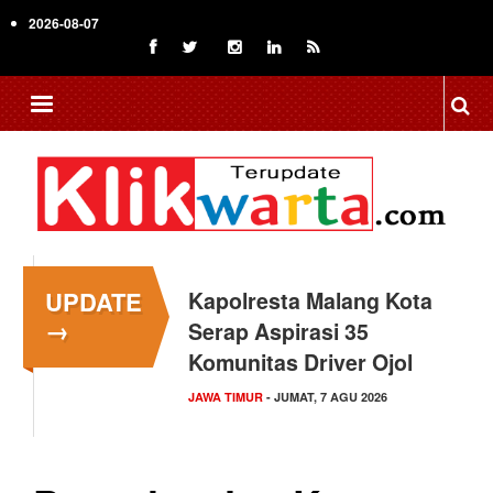
Skip
2026-08-07
to
main
content
UPDATE
Kapolresta Malang Kota
→
Serap Aspirasi 35
Komunitas Driver Ojol
JAWA TIMUR
- JUMAT, 7 AGU 2026