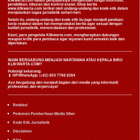
Klikwarta.com dalam penyajiannya mengemban fungsi informasi,
pendidikan, hiburan dan kontrol sosial. Situs berita
www.klikwarta.com terikat oleh undang-undang dan kode etik dalam
menjalankan tugas jurnalistik sehari-hari.
Selain itu, undang-undang dan kode etik itu juga menjadi panduan
kerja redaksi dalam hal memproduksi berita agar sesuai dengan
kaidah jurnalistik, mencerdaskan dan profesional.
Kami, para pengelola Klikwarta.com, mengharapkan dukungan
maupun kritik para pembaca agar layanan kami semakin baik dan
diperlukan.
INGIN BERGABUNG MENJADI WARTAWAN ATAU KEPALA BIRO
KLIKWARTA.COM?
Hubungi sekarang:
📱
HP/WhatsApp:
(+62) 853 7768 8284
Ayo bergabung dan menjadi bagian dari media yang informatif,
profesional, dan terpercaya!
Redaksi
Pedoman Pemberitaan Media Siber
Kode Etik Jurnalistik
Disclaimer
Iklan