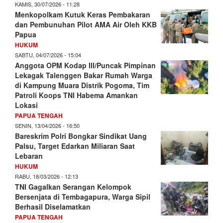
KAMIS, 30/07/2026 - 11:28
Menkopolkam Kutuk Keras Pembakaran
dan Pembunuhan Pilot AMA Air Oleh KKB
Papua
HUKUM
SABTU, 04/07/2026 - 15:04
Anggota OPM Kodap III/Puncak Pimpinan
Lekagak Talenggen Bakar Rumah Warga
di Kampung Muara Distrik Pogoma, Tim
Patroli Koops TNI Habema Amankan
Lokasi
PAPUA TENGAH
SENIN, 13/04/2026 - 16:50
Bareskrim Polri Bongkar Sindikat Uang
Palsu, Target Edarkan Miliaran Saat
Lebaran
HUKUM
RABU, 18/03/2026 - 12:13
TNI Gagalkan Serangan Kelompok
Bersenjata di Tembagapura, Warga Sipil
Berhasil Diselamatkan
PAPUA TENGAH