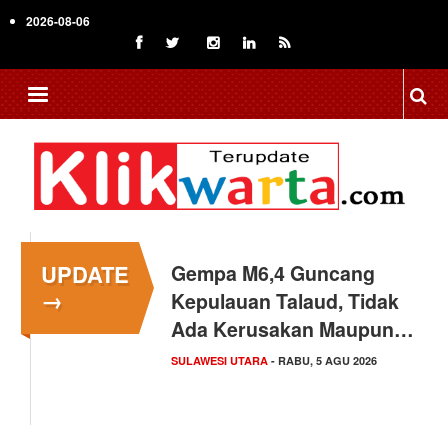
Skip
2026-08-06
to
main
content
UPDATE
Gempa M6,4 Guncang
→
Kepulauan Talaud, Tidak
Ada Kerusakan Maupun…
SULAWESI UTARA
- RABU, 5 AGU 2026