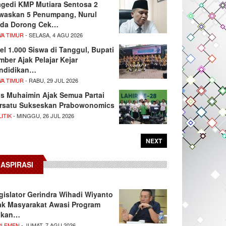
agedi KMP Mutiara Sentosa 2
waskan 5 Penumpang, Nurul
da Dorong Cek…
WA TIMUR
- SELASA, 4 AGU 2026
el 1.000 Siswa di Tanggul, Bupati
mber Ajak Pelajar Kejar
ndidikan…
WA TIMUR
- RABU, 29 JUL 2026
s Muhaimin Ajak Semua Partai
rsatu Sukseskan Prabowonomics
ITIK
- MINGGU, 26 JUL 2026
NEXT
ASPIRASI
gislator Gerindra Wihadi Wiyanto
ak Masyarakat Awasi Program
akan…
RLEMEN
- JUMAT, 7 AGU 2026