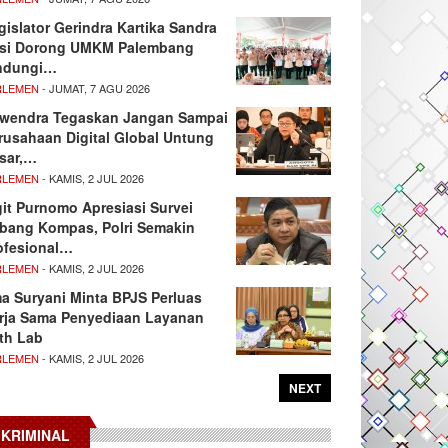
gislator Gerindra Kartika Sandra
si Dorong UMKM Palembang
ndungi…
RLEMEN
- JUMAT, 7 AGU 2026
wendra Tegaskan Jangan Sampai
rusahaan Digital Global Untung
sar,…
RLEMEN
- KAMIS, 2 JUL 2026
git Purnomo Apresiasi Survei
tbang Kompas, Polri Semakin
ofesional…
RLEMEN
- KAMIS, 2 JUL 2026
ma Suryani Minta BPJS Perluas
rja Sama Penyediaan Layanan
th Lab
RLEMEN
- KAMIS, 2 JUL 2026
NEXT
KRIMINAL