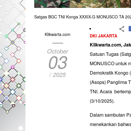
Satgas BGC TNI Konga XXXIX-G MONUSCO TA 202
Klikwarta.com
DKI JAKARTA
Klikwarta.com, Ja
October
03
Satuan Tugas (Sat
MONUSCO untuk men
Demokratik Kongo (
/ 2025
(Asops) Panglima T
TNI. Acara bertemp
(3/10/2025).
Dalam sambutan Pa
menekankan bahwa m