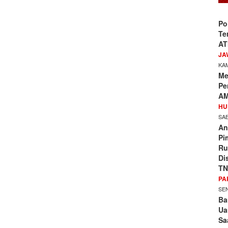
Po
Te
AT
JA
KAM
Me
Pe
AM
HU
SAB
An
Pi
Ru
Di
TN
PA
SEN
Ba
Ua
Sa