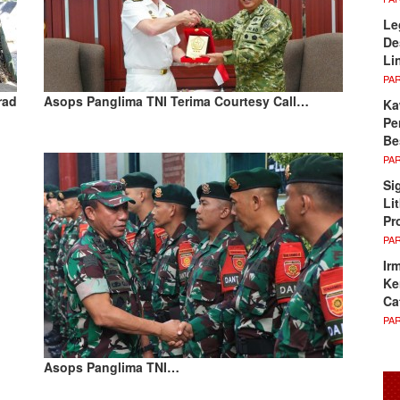
Le
De
Li
PA
rad
Asops Panglima TNI Terima Courtesy Call…
Ka
Pe
Be
PA
Si
Li
Pr
PA
Ir
Ke
Ca
PA
Asops Panglima TNI…