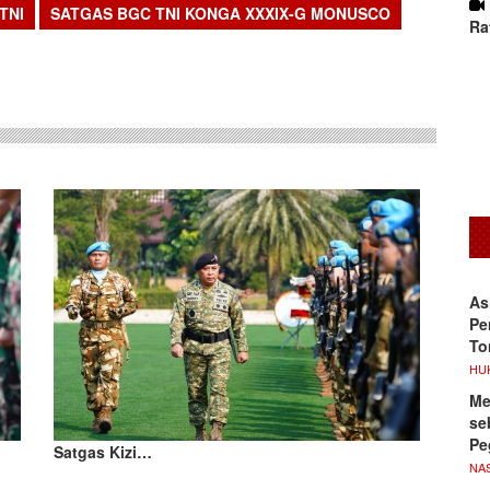
TNI
SATGAS BGC TNI KONGA XXXIX-G MONUSCO
Ra
sApp
As
Pe
To
HU
Me
se
Pe
Satgas Kizi…
NA