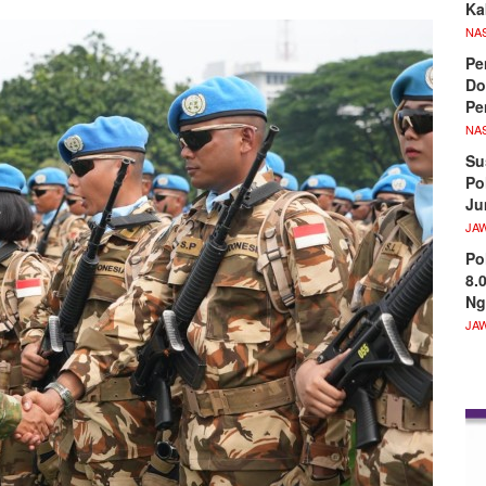
Ka
NA
Pe
Do
Pe
NA
Su
Po
Ju
JA
Po
8.
Ng
JA