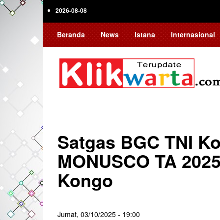
Skip
2026-08-08
to
main
Beranda
News
Istana
Internasional
content
Satgas BGC TNI K
MONUSCO TA 2025 
Kongo
Jumat, 03/10/2025 - 19:00