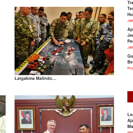
Tr
Te
Hu
JA
Ap
Je
Pe
JA
Gu
Be
POL
Latgabma Malindo…
Le
Aj
M
PA