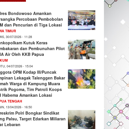
lres Bondowoso Amankan
rsangka Percobaan Pembobolan
M dan Pencurian di Tiga Lokasi
WA TIMUR
IS, 30/07/2026 - 11:28
nkopolkam Kutuk Keras
mbakaran dan Pembunuhan Pilot
A Air Oleh KKB Papua
KUM
TU, 04/07/2026 - 15:04
ggota OPM Kodap III/Puncak
mpinan Lekagak Talenggen Bakar
mah Warga di Kampung Muara
strik Pogoma, Tim Patroli Koops
I Habema Amankan Lokasi
PUA TENGAH
IN, 13/04/2026 - 16:50
reskrim Polri Bongkar Sindikat
ng Palsu, Target Edarkan Miliaran
at Lebaran