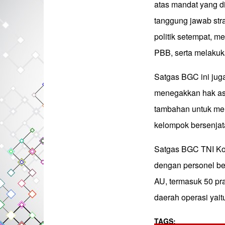
atas mandat yang di
tanggung jawab stra
politik setempat, 
PBB, serta melaku
Satgas BGC ini jug
menegakkan hak asa
tambahan untuk mel
kelompok bersenjat
Satgas BGC TNI Ko
dengan personel ber
AU, termasuk 50 pra
daerah operasi yai
TAGS