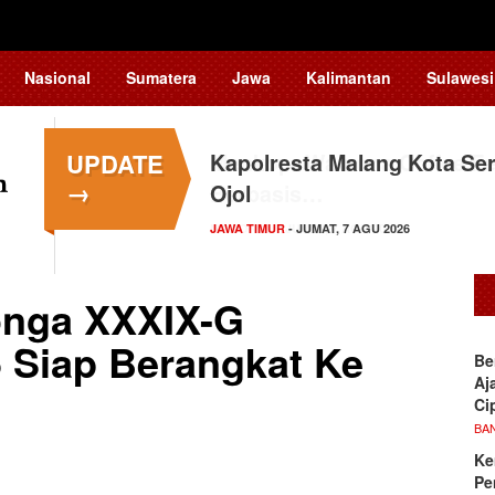
Nasional
Sumatera
Jawa
Kalimantan
Sulawesi
UPDATE
Kapolresta Malang Kota Ser
→
Ojol
JAWA TIMUR
- JUMAT, 7 AGU 2026
onga XXXIX-G
Siap Berangkat Ke
Be
Aj
Ci
BA
Ke
Pe