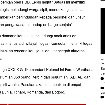
berikan oleh PBB. Lebih lanjut "Satgas ini memiliki
tegis melindungi warga sipil, mendukung stabilitas
memberikan perlindungan kepada personel dan unsur
kan pengawasan terhadap embargo senjata".
a diamanatkan untuk melindungi anak-anak dan
si manusia di wilayah tugas. Kemudian memiliki tugas
atihkan rencana kontijensi dan mencegah aktivitas
a.
→ 
Pe
Ba
nga XXXIX-G dikomandani Kolonel Inf Fardin Wardhana
DEC
jumlah 850 orang, terdiri dari prajurit TNI AD, AL, dan
Li
jurit wanita. Pasukan akan ditempatkan di empat
tu Bunia, Tchabi, Komanda, dan Bogoro.
ya