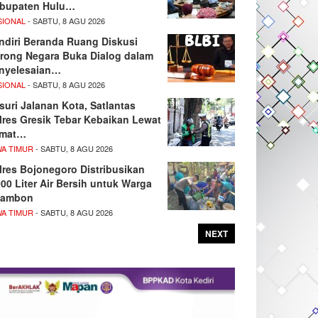
bupaten Hulu…
SIONAL
- SABTU, 8 AGU 2026
ndiri Beranda Ruang Diskusi
rong Negara Buka Dialog dalam
nyelesaian…
SIONAL
- SABTU, 8 AGU 2026
suri Jalanan Kota, Satlantas
lres Gresik Tebar Kebaikan Lewat
mat…
WA TIMUR
- SABTU, 8 AGU 2026
lres Bojonegoro Distribusikan
000 Liter Air Bersih untuk Warga
ambon
WA TIMUR
- SABTU, 8 AGU 2026
NEXT