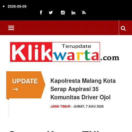
Skip
2026-08-09
to
main
content
UPDATE
Kapolresta Malang Kota
→
Serap Aspirasi 35
Komunitas Driver Ojol
JAWA TIMUR
- JUMAT, 7 AGU 2026