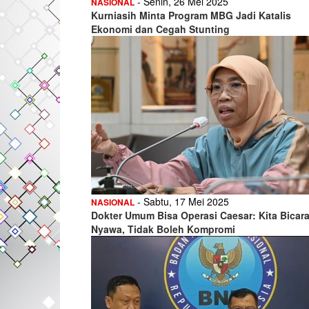
- Senin, 26 Mei 2025
NASIONAL
Kurniasih Minta Program MBG Jadi Katalis
Ekonomi dan Cegah Stunting
- Sabtu, 17 Mei 2025
NASIONAL
Dokter Umum Bisa Operasi Caesar: Kita Bicar
Nyawa, Tidak Boleh Kompromi