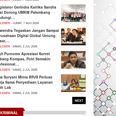
gislator Gerindra Kartika Sandra
si Dorong UMKM Palembang
ndungi…
RLEMEN
- JUMAT, 7 AGU 2026
wendra Tegaskan Jangan Sampai
rusahaan Digital Global Untung
sar,…
RLEMEN
- KAMIS, 2 JUL 2026
git Purnomo Apresiasi Survei
tbang Kompas, Polri Semakin
ofesional…
RLEMEN
- KAMIS, 2 JUL 2026
ma Suryani Minta BPJS Perluas
rja Sama Penyediaan Layanan
th Lab
RLEMEN
- KAMIS, 2 JUL 2026
NEXT
KRIMINAL