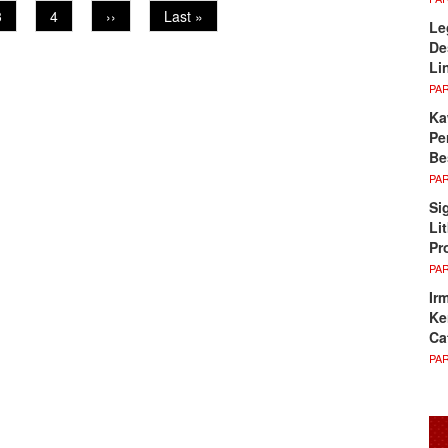
Page
3
Page
4
Next
››
Last
Last »
Le
page
page
De
Li
PA
Ka
Pe
Be
PA
Si
Li
Pr
PA
Ir
Ke
Ca
PA