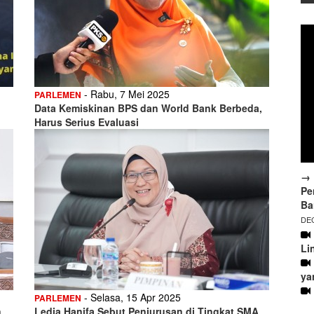
- Rabu, 7 Mei 2025
PARLEMEN
Data Kemiskinan BPS dan World Bank Berbeda,
Harus Serius Evaluasi
→ 
Pe
Ba
DEC
Li
ya
- Selasa, 15 Apr 2025
PARLEMEN
n
Ledia Hanifa Sebut Penjurusan di Tingkat SMA