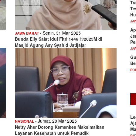
Tr
Te
Hu
JA
Ap
- Senin, 31 Mar 2025
JAWA BARAT
Je
Bunda Elly Salat Idul Fitri 1446 H/2025M di
Pe
Masjid Agung Asy Syahid Jatijajar
JA
Gu
Be
POL
Le
- Jumat, 28 Mar 2025
NASIONAL
Aj
Netty Aher Dorong Kemenkes Maksimalkan
M
Layanan Kesehatan untuk Pemudik
PA