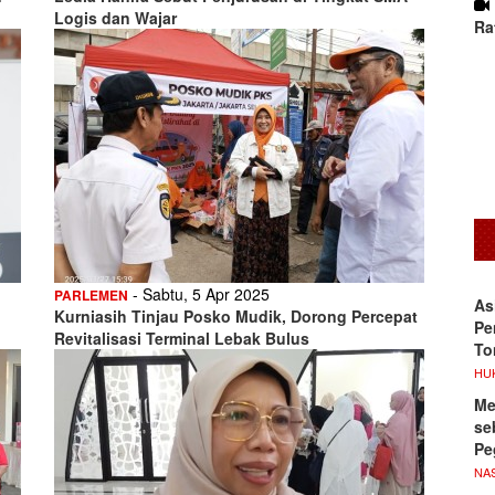
Logis dan Wajar
Ra
- Sabtu, 5 Apr 2025
PARLEMEN
As
Kurniasih Tinjau Posko Mudik, Dorong Percepat
Pe
Revitalisasi Terminal Lebak Bulus
To
HU
Me
se
Pe
NA