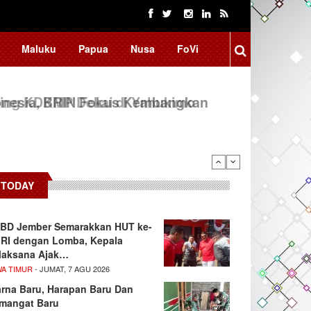
Maluku
Papua
Nusa
FoVi
ing KDKMP Dekai di Yahukimo
TODAY
BD Jember Semarakkan HUT ke-
 RI dengan Lomba, Kepala
laksana Ajak…
WA TIMUR
- JUMAT, 7 AGU 2026
rna Baru, Harapan Baru Dan
mangat Baru