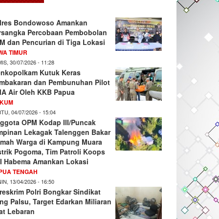
lres Bondowoso Amankan
rsangka Percobaan Pembobolan
M dan Pencurian di Tiga Lokasi
WA TIMUR
IS, 30/07/2026 - 11:28
nkopolkam Kutuk Keras
mbakaran dan Pembunuhan Pilot
A Air Oleh KKB Papua
KUM
TU, 04/07/2026 - 15:04
ggota OPM Kodap III/Puncak
mpinan Lekagak Talenggen Bakar
mah Warga di Kampung Muara
strik Pogoma, Tim Patroli Koops
I Habema Amankan Lokasi
PUA TENGAH
IN, 13/04/2026 - 16:50
reskrim Polri Bongkar Sindikat
ng Palsu, Target Edarkan Miliaran
at Lebaran