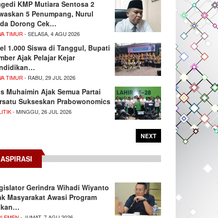
agedi KMP Mutiara Sentosa 2
waskan 5 Penumpang, Nurul
da Dorong Cek…
WA TIMUR
- SELASA, 4 AGU 2026
el 1.000 Siswa di Tanggul, Bupati
mber Ajak Pelajar Kejar
ndidikan…
WA TIMUR
- RABU, 29 JUL 2026
s Muhaimin Ajak Semua Partai
rsatu Sukseskan Prabowonomics
ITIK
- MINGGU, 26 JUL 2026
NEXT
ASPIRASI
gislator Gerindra Wihadi Wiyanto
ak Masyarakat Awasi Program
akan…
RLEMEN
- JUMAT, 7 AGU 2026