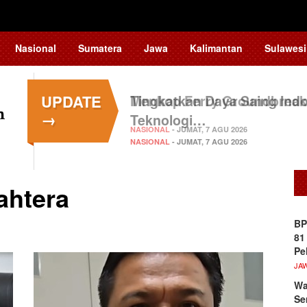
Nasional
Sumatera
Jawa
Kalimantan
Sulawesi
UPDATE
Menkop Ferry Groundbreak
→
NASIONAL
- JUMAT, 7 AGU 2026
ahtera
BP
81
Pe
JA
Wa
Se