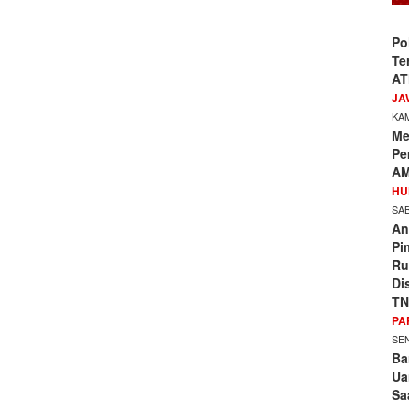
Po
Te
AT
JA
KAM
Me
Pe
AM
HU
SAB
An
Pi
Ru
Di
TN
PA
SEN
Ba
Ua
Sa