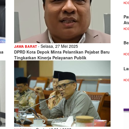
KO
Pa
At
KO
Be
- Selasa, 27 Mei 2025
JAWA BARAT
sa
DPRD Kota Depok Minta Pelantikan Pejabat Baru
KO
Tingkatkan Kinerja Pelayanan Publik
La
KO