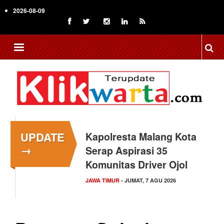
Skip
2026-08-09
to
main
content
UPDATE
Kapolresta Malang Kota
→
Serap Aspirasi 35
Komunitas Driver Ojol
JAWA TIMUR
- JUMAT, 7 AGU 2026