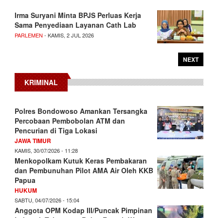
Irma Suryani Minta BPJS Perluas Kerja
Sama Penyediaan Layanan Cath Lab
PARLEMEN
- KAMIS, 2 JUL 2026
NEXT
KRIMINAL
Polres Bondowoso Amankan Tersangka
Percobaan Pembobolan ATM dan
Pencurian di Tiga Lokasi
JAWA TIMUR
KAMIS, 30/07/2026 - 11:28
Menkopolkam Kutuk Keras Pembakaran
dan Pembunuhan Pilot AMA Air Oleh KKB
Papua
HUKUM
SABTU, 04/07/2026 - 15:04
Anggota OPM Kodap III/Puncak Pimpinan