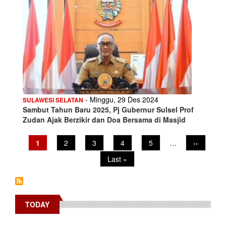
- Minggu, 29 Des 2024
SULAWESI SELATAN
Sambut Tahun Baru 2025, Pj Gubernur Sulsel Prof
Zudan Ajak Berzikir dan Doa Bersama di Masjid
Pagination
Current
1
Page
2
Page
3
Page
4
Page
5
…
Next
››
page
page
Last
Last »
page
TODAY