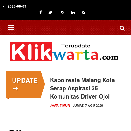
Skip
2026-08-09
to
main
content
UPDATE
Kapolresta Malang Kota
→
Serap Aspirasi 35
Komunitas Driver Ojol
JAWA TIMUR
- JUMAT, 7 AGU 2026