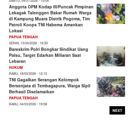
SABTU, 04/07/2026 - 15:04
Anggota OPM Kodap III/Puncak Pimpinan
Lekagak Talenggen Bakar Rumah Warga
di Kampung Muara Distrik Pogoma, Tim
Patroli Koops TNI Habema Amankan
Lokasi
PAPUA TENGAH
SENIN, 13/04/2026 - 16:50
Bareskrim Polri Bongkar Sindikat Uang
Palsu, Target Edarkan Miliaran Saat
Lebaran
HUKUM
RABU, 18/03/2026 - 12:13
TNI Gagalkan Serangan Kelompok
Bersenjata di Tembagapura, Warga Sipil
Berhasil Diselamatkan
PAPUA TENGAH
RABU, 04/03/2026 - 19:58
NEXT