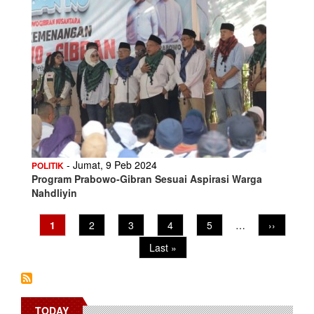
- Jumat, 9 Peb 2024
POLITIK
Program Prabowo-Gibran Sesuai Aspirasi Warga
Nahdliyin
Pagination
Current
1
Page
2
Page
3
Page
4
Page
5
…
Next
››
page
page
Last
Last »
page
TODAY