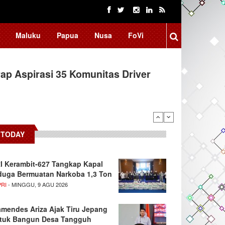
Maluku
Papua
Nusa
FoVi
ap Aspirasi 35 Komunitas Driver
TODAY
I Kerambit-627 Tangkap Kapal
duga Bermuatan Narkoba 1,3 Ton
PRI
- MINGGU, 9 AGU 2026
mendes Ariza Ajak Tiru Jepang
tuk Bangun Desa Tangguh