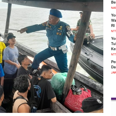
Be
NA
Yo
Wa
RI
NT
Yo
Tu
Ke
NT
Pe
Da
JA