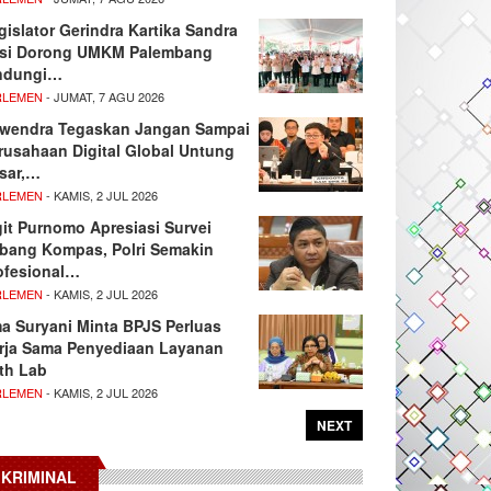
gislator Gerindra Kartika Sandra
si Dorong UMKM Palembang
ndungi…
RLEMEN
- JUMAT, 7 AGU 2026
wendra Tegaskan Jangan Sampai
rusahaan Digital Global Untung
sar,…
RLEMEN
- KAMIS, 2 JUL 2026
git Purnomo Apresiasi Survei
tbang Kompas, Polri Semakin
ofesional…
RLEMEN
- KAMIS, 2 JUL 2026
ma Suryani Minta BPJS Perluas
rja Sama Penyediaan Layanan
th Lab
RLEMEN
- KAMIS, 2 JUL 2026
NEXT
KRIMINAL