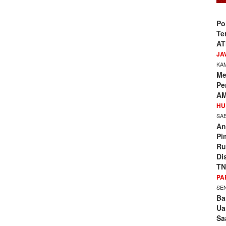
Po
Te
AT
JA
KAM
Me
Pe
AM
HU
SAB
An
Pi
Ru
Di
TN
PA
SEN
Ba
Ua
Sa