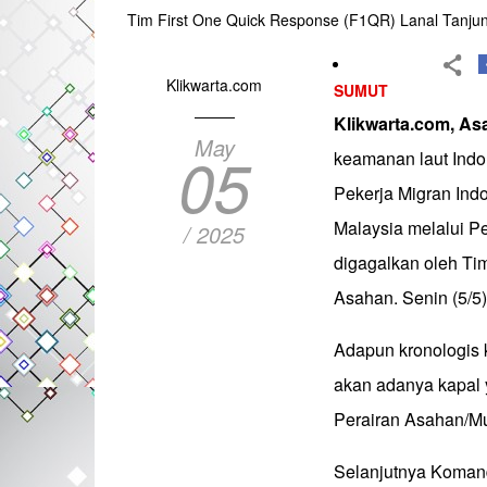
Tim First One Quick Response (F1QR) Lanal Tanjun
Klikwarta.com
SUMUT
Klikwarta.com, A
May
05
keamanan laut Indo
Pekerja Migran Ind
Malaysia melalui P
/ 2025
digagalkan oleh Ti
Asahan. Senin (5/5)
Adapun kronologis 
akan adanya kapal 
Perairan Asahan/Mu
Selanjutnya Koman