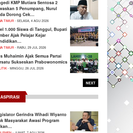
agedi KMP Mutiara Sentosa 2
waskan 5 Penumpang, Nurul
da Dorong Cek…
WA TIMUR
- SELASA, 4 AGU 2026
el 1.000 Siswa di Tanggul, Bupati
mber Ajak Pelajar Kejar
ndidikan…
WA TIMUR
- RABU, 29 JUL 2026
s Muhaimin Ajak Semua Partai
rsatu Sukseskan Prabowonomics
ITIK
- MINGGU, 26 JUL 2026
NEXT
ASPIRASI
gislator Gerindra Wihadi Wiyanto
ak Masyarakat Awasi Program
akan…
RLEMEN
- JUMAT, 7 AGU 2026