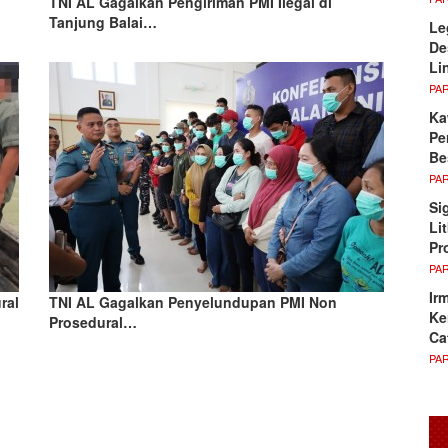
TNI AL Gagalkan Pengiriman PMI Ilegal di
Tanjung Balai…
Le
De
Li
PA
Ka
Pe
Be
PA
Si
Li
Pr
PA
Ir
ral
TNI AL Gagalkan Penyelundupan PMI Non
Ke
Prosedural…
Ca
PA