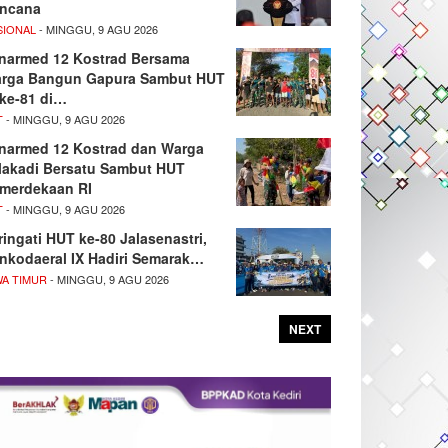
ncana
SIONAL
- MINGGU, 9 AGU 2026
narmed 12 Kostrad Bersama
rga Bangun Gapura Sambut HUT
 ke-81 di…
T
- MINGGU, 9 AGU 2026
narmed 12 Kostrad dan Warga
lakadi Bersatu Sambut HUT
merdekaan RI
T
- MINGGU, 9 AGU 2026
ringati HUT ke-80 Jalasenastri,
nkodaeral IX Hadiri Semarak…
WA TIMUR
- MINGGU, 9 AGU 2026
NEXT