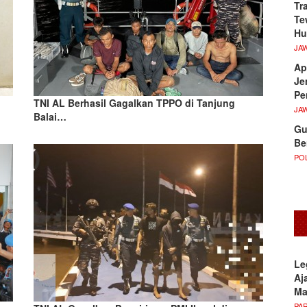
Tr
Te
Hu
JA
Ap
Je
Pe
TNI AL Berhasil Gagalkan TPPO di Tanjung
JA
Balai…
Gu
Be
POL
Le
Aj
M
PA