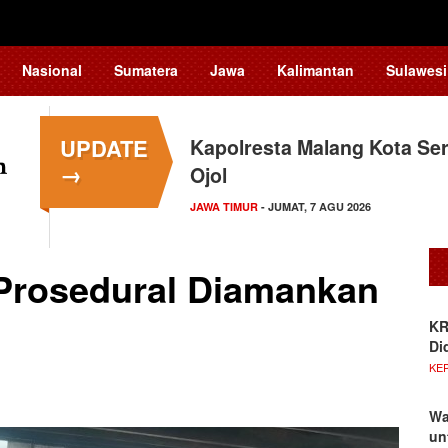
Nasional
Sumatera
Jawa
Kalimantan
Sulawesi
UPDATE
Kapolresta Malang Kota Ser
→
Ojol
JAWA TIMUR
- JUMAT, 7 AGU 2026
Prosedural Diamankan
KR
Di
KE
Wa
un