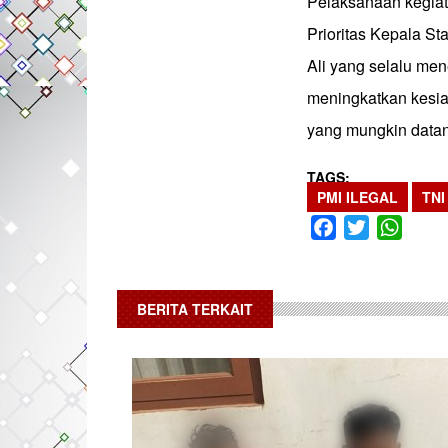
Pelaksanaan kegiat
Prioritas Kepala S
Ali yang selalu men
meningkatkan kesia
yang mungkin datang
TAGS
PMI ILEGAL
TNI
Facebook
Twitter
What
BERITA TERKAIT