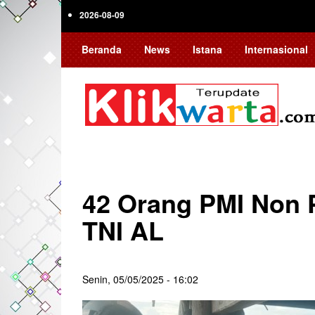
Skip
2026-08-09
to
main
Beranda
News
Istana
Internasional
content
42 Orang PMI Non 
TNI AL
Senin, 05/05/2025 - 16:02