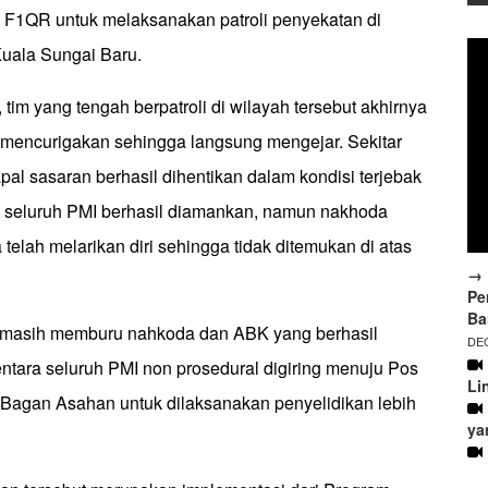
F1QR untuk melaksanakan patroli penyekatan di
Kuala Sungai Baru.
 tim yang tengah berpatroli di wilayah tersebut akhirnya
l mencurigakan sehingga langsung mengejar. Sekitar
pal sasaran berhasil dihentikan dalam kondisi terjebak
 seluruh PMI berhasil diamankan, namun nakhoda
telah melarikan diri sehingga tidak ditemukan di atas
→ 
Pe
Ba
R masih memburu nahkoda dan ABK yang berhasil
DEC
entara seluruh PMI non prosedural digiring menuju Pos
Li
Bagan Asahan untuk dilaksanakan penyelidikan lebih
ya