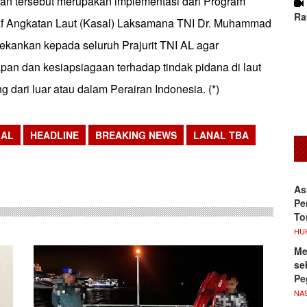
an tersebut merupakan implementasi dari Program
Ra
taf Angkatan Laut (Kasal) Laksamana TNI Dr. Muhammad
ekankan kepada seluruh Prajurit TNI AL agar
pan dan kesiapsiagaan terhadap tindak pidana di laut
 dari luar atau dalam Perairan Indonesia. (*)
 AL
HEADLINE
BREAKING NEWS
LANAL TBA
sApp
As
Pe
To
HU
Me
se
Pe
NA