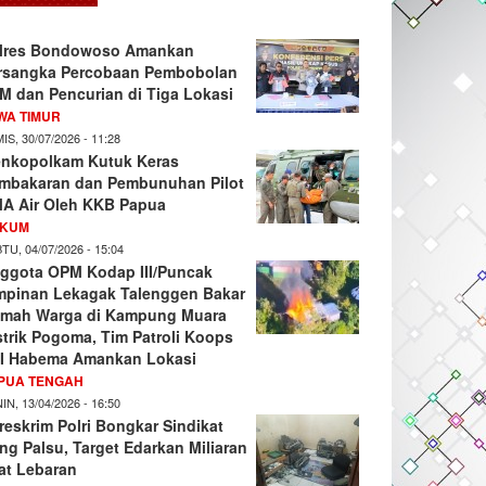
lres Bondowoso Amankan
rsangka Percobaan Pembobolan
M dan Pencurian di Tiga Lokasi
WA TIMUR
IS, 30/07/2026 - 11:28
nkopolkam Kutuk Keras
mbakaran dan Pembunuhan Pilot
A Air Oleh KKB Papua
KUM
TU, 04/07/2026 - 15:04
ggota OPM Kodap III/Puncak
mpinan Lekagak Talenggen Bakar
mah Warga di Kampung Muara
strik Pogoma, Tim Patroli Koops
I Habema Amankan Lokasi
PUA TENGAH
IN, 13/04/2026 - 16:50
reskrim Polri Bongkar Sindikat
ng Palsu, Target Edarkan Miliaran
at Lebaran