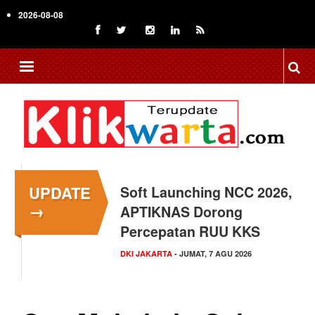
Skip
2026-08-08
to
main
content
UPDATE
Soft Launching NCC 2026,
→
APTIKNAS Dorong
Percepatan RUU KKS
DKI JAKARTA
- JUMAT, 7 AGU 2026