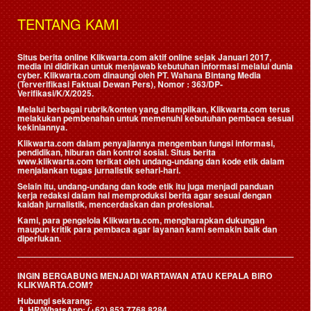
TENTANG KAMI
Situs berita online Klikwarta.com aktif online sejak Januari 2017,
media ini didirikan untuk menjawab kebutuhan informasi melalui dunia
cyber. Klikwarta.com dinaungi oleh
PT. Wahana Bintang Media
(Terverifikasi Faktual Dewan Pers)
, Nomor : 363/DP-
Verifikasi/K/X/2025.
Melalui berbagai rubrik/konten yang ditampilkan, Klikwarta.com terus
melakukan pembenahan untuk memenuhi kebutuhan pembaca sesuai
kekiniannya.
Klikwarta.com dalam penyajiannya mengemban fungsi informasi,
pendidikan, hiburan dan kontrol sosial. Situs berita
www.klikwarta.com terikat oleh undang-undang dan kode etik dalam
menjalankan tugas jurnalistik sehari-hari.
Selain itu, undang-undang dan kode etik itu juga menjadi panduan
kerja redaksi dalam hal memproduksi berita agar sesuai dengan
kaidah jurnalistik, mencerdaskan dan profesional.
Kami, para pengelola Klikwarta.com, mengharapkan dukungan
maupun kritik para pembaca agar layanan kami semakin baik dan
diperlukan.
INGIN BERGABUNG MENJADI WARTAWAN ATAU KEPALA BIRO
KLIKWARTA.COM?
Hubungi sekarang:
📱
HP/WhatsApp:
(+62) 853 7768 8284