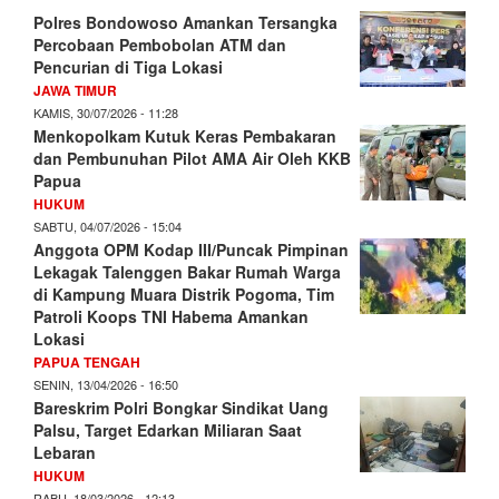
Polres Bondowoso Amankan Tersangka
Percobaan Pembobolan ATM dan
Pencurian di Tiga Lokasi
JAWA TIMUR
KAMIS, 30/07/2026 - 11:28
Menkopolkam Kutuk Keras Pembakaran
dan Pembunuhan Pilot AMA Air Oleh KKB
Papua
HUKUM
SABTU, 04/07/2026 - 15:04
Anggota OPM Kodap III/Puncak Pimpinan
Lekagak Talenggen Bakar Rumah Warga
di Kampung Muara Distrik Pogoma, Tim
Patroli Koops TNI Habema Amankan
Lokasi
PAPUA TENGAH
SENIN, 13/04/2026 - 16:50
Bareskrim Polri Bongkar Sindikat Uang
Palsu, Target Edarkan Miliaran Saat
Lebaran
HUKUM
RABU, 18/03/2026 - 12:13