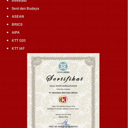
Investasi
Seni dan Budaya
ASEAN
BRICS
AIPA
KTT G20
KTT IAF