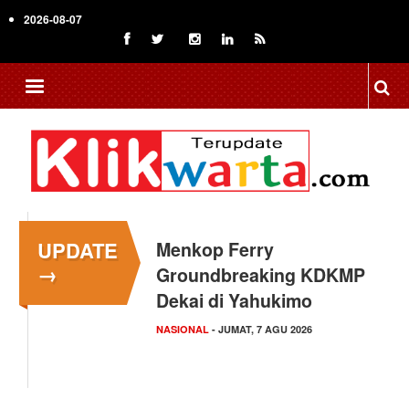
Skip
2026-08-07
to
main
content
UPDATE
Menkop Ferry
→
Groundbreaking KDKMP
Dekai di Yahukimo
NASIONAL
- JUMAT, 7 AGU 2026