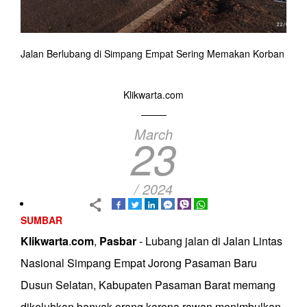
Jalan Berlubang di Simpang Empat Sering Memakan Korban
Klikwarta.com
March
23
/ 2024
SUMBAR
Klikwarta
.
com
,
Pasbar
- Lubang jalan di Jalan Lintas
Nasional Simpang Empat Jorong Pasaman Baru
Dusun Selatan, Kabupaten Pasaman Barat memang
dikeluhkan banyak orang karena rawan menimbulkan