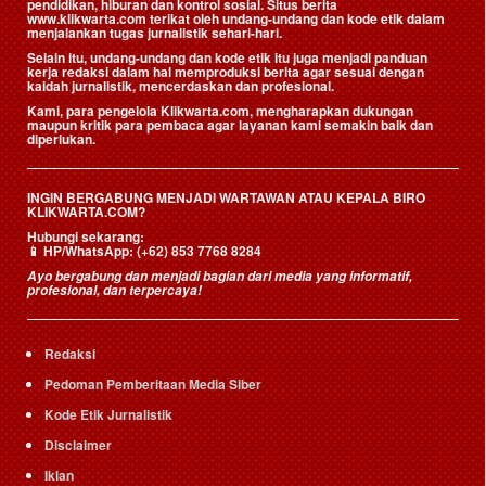
pendidikan, hiburan dan kontrol sosial. Situs berita
www.klikwarta.com terikat oleh undang-undang dan kode etik dalam
menjalankan tugas jurnalistik sehari-hari.
Selain itu, undang-undang dan kode etik itu juga menjadi panduan
kerja redaksi dalam hal memproduksi berita agar sesuai dengan
kaidah jurnalistik, mencerdaskan dan profesional.
Kami, para pengelola Klikwarta.com, mengharapkan dukungan
maupun kritik para pembaca agar layanan kami semakin baik dan
diperlukan.
INGIN BERGABUNG MENJADI WARTAWAN ATAU KEPALA BIRO
KLIKWARTA.COM?
Hubungi sekarang:
📱
HP/WhatsApp:
(+62) 853 7768 8284
Ayo bergabung dan menjadi bagian dari media yang informatif,
profesional, dan terpercaya!
Redaksi
Pedoman Pemberitaan Media Siber
Kode Etik Jurnalistik
Disclaimer
Iklan