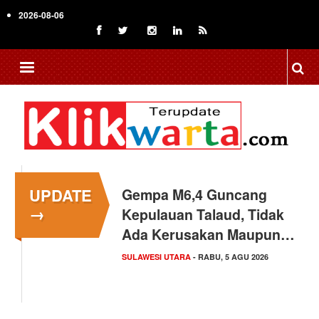
Skip
2026-08-06
to
main
content
UPDATE
Gempa M6,4 Guncang
→
Kepulauan Talaud, Tidak
Ada Kerusakan Maupun…
SULAWESI UTARA
- RABU, 5 AGU 2026