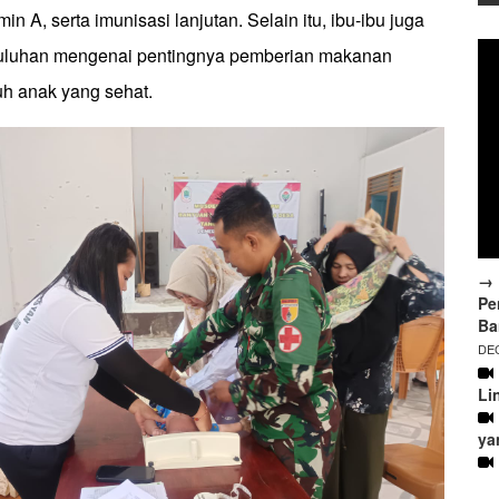
min A, serta imunisasi lanjutan. Selain itu, ibu-ibu juga
luhan mengenai pentingnya pemberian makanan
uh anak yang sehat.
→ 
Pe
Ba
DEC
Li
ya