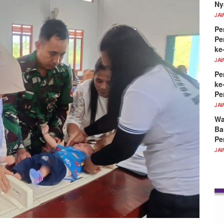
Ny
JA
Pe
Pe
ke
JA
Pe
ke
Pe
JA
Wa
Ba
Pe
JA