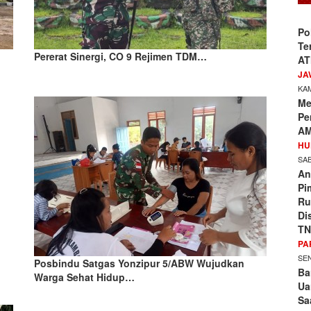
Po
Te
Pererat Sinergi, CO 9 Rejimen TDM…
AT
JA
KAM
Me
Pe
AM
HU
SAB
An
Pi
Ru
Di
TN
PA
SEN
Posbindu Satgas Yonzipur 5/ABW Wujudkan
Ba
Warga Sehat Hidup…
Ua
Sa