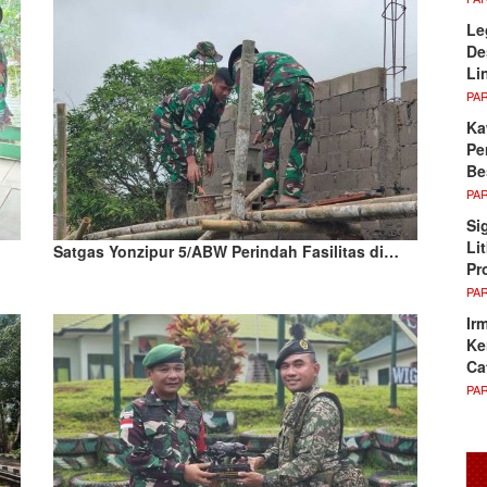
Le
De
Li
PA
Ka
Pe
Be
PA
Si
Li
Satgas Yonzipur 5/ABW Perindah Fasilitas di…
Pr
PA
Ir
Ke
Ca
PA