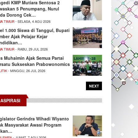
agedi KMP Mutiara Sentosa 2
waskan 5 Penumpang, Nurul
da Dorong Cek…
WA TIMUR
- SELASA, 4 AGU 2026
el 1.000 Siswa di Tanggul, Bupati
mber Ajak Pelajar Kejar
ndidikan…
WA TIMUR
- RABU, 29 JUL 2026
s Muhaimin Ajak Semua Partai
rsatu Sukseskan Prabowonomics
ITIK
- MINGGU, 26 JUL 2026
NEXT
ASPIRASI
gislator Gerindra Wihadi Wiyanto
ak Masyarakat Awasi Program
akan…
RLEMEN
- JUMAT, 7 AGU 2026