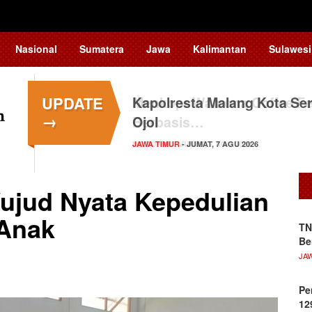
Nasional
Sumatera
Jawa
Kalimantan
Sulawesi
UPDATE
Kapolresta Malang Kota Ser
→
Ojol
JAWA TIMUR
- JUMAT, 7 AGU 2026
ujud Nyata Kepedulian
Anak
TN
Be
JA
Pe
12