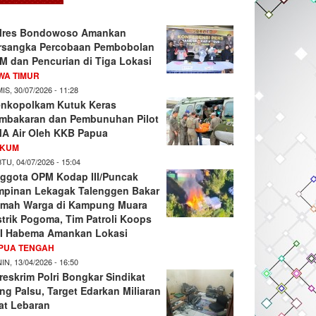
lres Bondowoso Amankan
rsangka Percobaan Pembobolan
M dan Pencurian di Tiga Lokasi
WA TIMUR
IS, 30/07/2026 - 11:28
nkopolkam Kutuk Keras
mbakaran dan Pembunuhan Pilot
A Air Oleh KKB Papua
KUM
TU, 04/07/2026 - 15:04
ggota OPM Kodap III/Puncak
mpinan Lekagak Talenggen Bakar
mah Warga di Kampung Muara
strik Pogoma, Tim Patroli Koops
I Habema Amankan Lokasi
PUA TENGAH
IN, 13/04/2026 - 16:50
reskrim Polri Bongkar Sindikat
ng Palsu, Target Edarkan Miliaran
at Lebaran