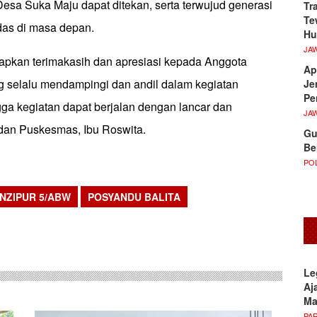
esa Suka Maju dapat ditekan, serta terwujud generasi
Tr
Te
das di masa depan.
Hu
JA
pkan terimakasih dan apresiasi kepada Anggota
Ap
 selalu mendampingi dan andil dalam kegiatan
Je
Pe
gga kegiatan dapat berjalan dengan lancar dan
JA
dan Puskesmas, Ibu Roswita.
Gu
Be
POL
NZIPUR 5/ABW
POSYANDU BALITA
sApp
Le
Aj
M
PA