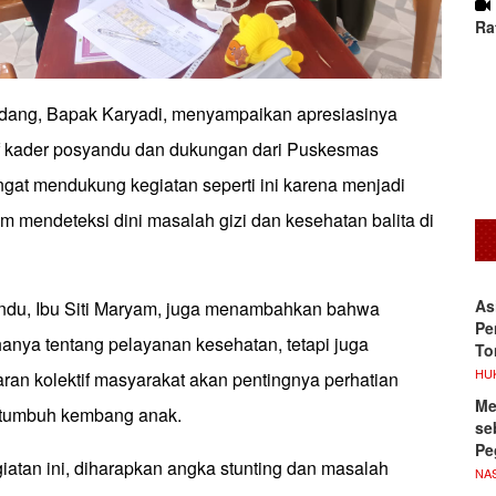
Ra
dang, Bapak Karyadi, menyampaikan apresiasinya
if kader posyandu dan dukungan dari Puskesmas
ngat mendukung kegiatan seperti ini karena menjadi
m mendeteksi dini masalah gizi dan kesehatan balita di
As
ndu, Ibu Siti Maryam, juga menambahkan bahwa
Pe
hanya tentang pelayanan kesehatan, tetapi juga
To
HU
n kolektif masyarakat akan pentingnya perhatian
Me
p tumbuh kembang anak.
se
Pe
atan ini, diharapkan angka stunting dan masalah
NA