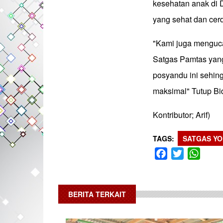
kesehatan anak di D
yang sehat dan cer
"Kami juga menguca
Satgas Pamtas yang
posyandu ini sehin
maksimal" Tutup Bi
Kontributor; Arif)
TAGS
SATGAS YO
Facebook
Twitter
What
BERITA TERKAIT