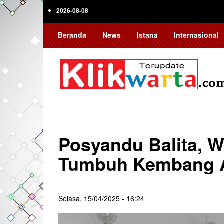
Skip
2026-08-08
to
main
Beranda
News
Istana
Internasional
content
Posyandu Balita, W
Tumbuh Kembang 
Selasa, 15/04/2025 - 16:24