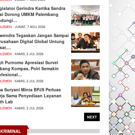
gislator Gerindra Kartika Sandra
si Dorong UMKM Palembang
ndungi…
RLEMEN
- JUMAT, 7 AGU 2026
wendra Tegaskan Jangan Sampai
rusahaan Digital Global Untung
sar,…
RLEMEN
- KAMIS, 2 JUL 2026
git Purnomo Apresiasi Survei
tbang Kompas, Polri Semakin
ofesional…
RLEMEN
- KAMIS, 2 JUL 2026
ma Suryani Minta BPJS Perluas
rja Sama Penyediaan Layanan
th Lab
RLEMEN
- KAMIS, 2 JUL 2026
NEXT
KRIMINAL