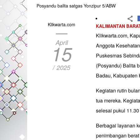
Posyandu balita satgas Yonzipur 5/ABW
Klikwarta.com
KALIMANTAN BARA
Klikwarta.com, Kap
April
15
Anggota Kesehatan
Puskesmas Sebinda
(Posyandu) Balita 
/ 2025
Badau, Kabupaten K
Kegiatan rutin bulan
tua mereka. Kegiata
selesai pukul 11.30
Berbagai layanan ke
penimbangan berat 