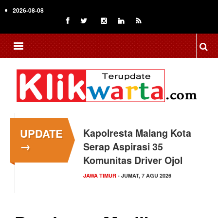
Skip
2026-08-08
to
main
content
UPDATE
Kapolresta Malang Kota
→
Serap Aspirasi 35
Komunitas Driver Ojol
JAWA TIMUR
- JUMAT, 7 AGU 2026