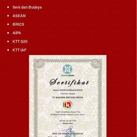
Seni dan Budaya
ASEAN
BRICS
AIPA
KTT G20
KTT IAF