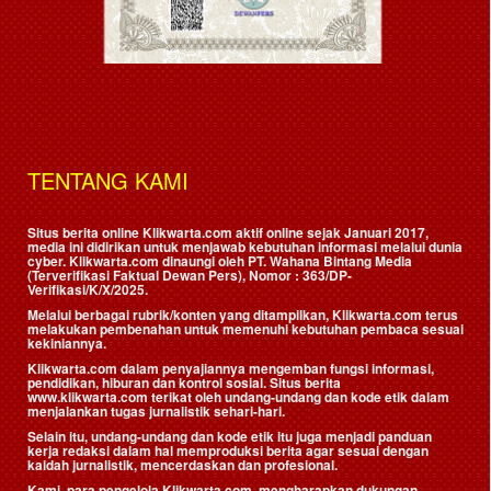
TENTANG KAMI
Situs berita online Klikwarta.com aktif online sejak Januari 2017,
media ini didirikan untuk menjawab kebutuhan informasi melalui dunia
cyber. Klikwarta.com dinaungi oleh
PT. Wahana Bintang Media
(Terverifikasi Faktual Dewan Pers)
, Nomor : 363/DP-
Verifikasi/K/X/2025.
Melalui berbagai rubrik/konten yang ditampilkan, Klikwarta.com terus
melakukan pembenahan untuk memenuhi kebutuhan pembaca sesuai
kekiniannya.
Klikwarta.com dalam penyajiannya mengemban fungsi informasi,
pendidikan, hiburan dan kontrol sosial. Situs berita
www.klikwarta.com terikat oleh undang-undang dan kode etik dalam
menjalankan tugas jurnalistik sehari-hari.
Selain itu, undang-undang dan kode etik itu juga menjadi panduan
kerja redaksi dalam hal memproduksi berita agar sesuai dengan
kaidah jurnalistik, mencerdaskan dan profesional.
Kami, para pengelola Klikwarta.com, mengharapkan dukungan