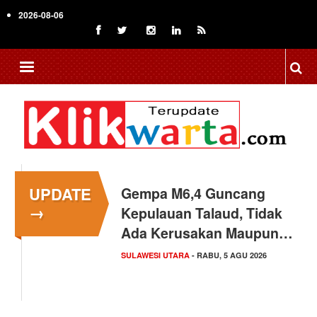
Skip
2026-08-06
to
main
content
UPDATE
Gempa M6,4 Guncang
→
Kepulauan Talaud, Tidak
Ada Kerusakan Maupun…
SULAWESI UTARA
- RABU, 5 AGU 2026