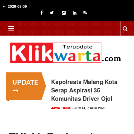
Skip
2026-08-09
to
main
content
UPDATE
Kapolresta Malang Kota
→
Serap Aspirasi 35
Komunitas Driver Ojol
JAWA TIMUR
- JUMAT, 7 AGU 2026