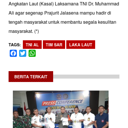
Angkatan Laut (Kasal) Laksamana TNI Dr. Muhammad
Ali agar segenap Prajurit Jalasena mampu hadir di
tengah masyarakat untuk membantu segala kesulitan
masyarakat. (*)
TAGS
TNI AL
TIM SAR
LAKA LAUT
Facebook
Twitter
WhatsApp
BERITA TERKAIT