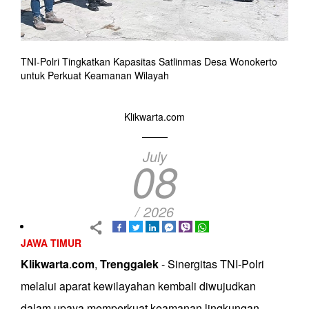
TNI-Polri Tingkatkan Kapasitas Satlinmas Desa Wonokerto
untuk Perkuat Keamanan Wilayah
Klikwarta.com
July
08
/ 2026
JAWA TIMUR
Klikwarta
.
com
,
Trenggalek
- Sinergitas TNI-Polri
melalui aparat kewilayahan kembali diwujudkan
dalam upaya memperkuat keamanan lingkungan.