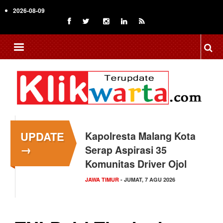
Skip
2026-08-09
to
main
content
UPDATE
Kapolresta Malang Kota
→
Serap Aspirasi 35
Komunitas Driver Ojol
JAWA TIMUR
- JUMAT, 7 AGU 2026