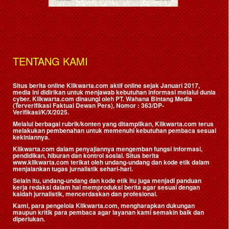
TENTANG KAMI
Situs berita online Klikwarta.com aktif online sejak Januari 2017,
media ini didirikan untuk menjawab kebutuhan informasi melalui dunia
cyber. Klikwarta.com dinaungi oleh
PT. Wahana Bintang Media
(Terverifikasi Faktual Dewan Pers)
, Nomor : 363/DP-
Verifikasi/K/X/2025.
Melalui berbagai rubrik/konten yang ditampilkan, Klikwarta.com terus
melakukan pembenahan untuk memenuhi kebutuhan pembaca sesuai
kekiniannya.
Klikwarta.com dalam penyajiannya mengemban fungsi informasi,
pendidikan, hiburan dan kontrol sosial. Situs berita
www.klikwarta.com terikat oleh undang-undang dan kode etik dalam
menjalankan tugas jurnalistik sehari-hari.
Selain itu, undang-undang dan kode etik itu juga menjadi panduan
kerja redaksi dalam hal memproduksi berita agar sesuai dengan
kaidah jurnalistik, mencerdaskan dan profesional.
Kami, para pengelola Klikwarta.com, mengharapkan dukungan
maupun kritik para pembaca agar layanan kami semakin baik dan
diperlukan.