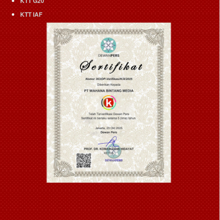
KTT G20
KTT IAF