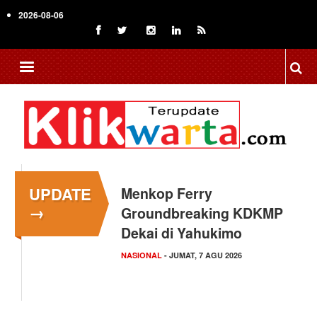
Skip
2026-08-06
to
main
content
UPDATE
Menkop Ferry
→
Groundbreaking KDKMP
Dekai di Yahukimo
NASIONAL
- JUMAT, 7 AGU 2026