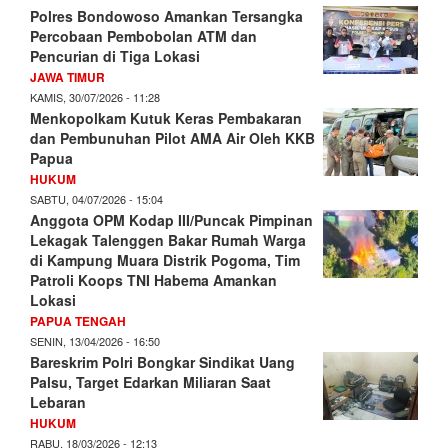
Polres Bondowoso Amankan Tersangka
Percobaan Pembobolan ATM dan
Pencurian di Tiga Lokasi
JAWA TIMUR
KAMIS, 30/07/2026 - 11:28
Menkopolkam Kutuk Keras Pembakaran
dan Pembunuhan Pilot AMA Air Oleh KKB
Papua
HUKUM
SABTU, 04/07/2026 - 15:04
Anggota OPM Kodap III/Puncak Pimpinan
Lekagak Talenggen Bakar Rumah Warga
di Kampung Muara Distrik Pogoma, Tim
Patroli Koops TNI Habema Amankan
Lokasi
PAPUA TENGAH
SENIN, 13/04/2026 - 16:50
Bareskrim Polri Bongkar Sindikat Uang
Palsu, Target Edarkan Miliaran Saat
Lebaran
HUKUM
RABU, 18/03/2026 - 12:13