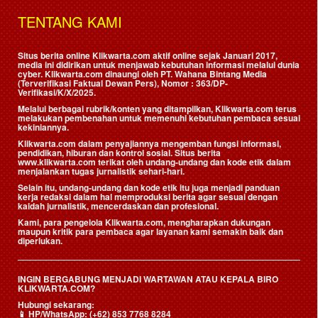
TENTANG KAMI
Situs berita online Klikwarta.com aktif online sejak Januari 2017,
media ini didirikan untuk menjawab kebutuhan informasi melalui dunia
cyber. Klikwarta.com dinaungi oleh
PT. Wahana Bintang Media
(Terverifikasi Faktual Dewan Pers)
, Nomor : 363/DP-
Verifikasi/K/X/2025.
Melalui berbagai rubrik/konten yang ditampilkan, Klikwarta.com terus
melakukan pembenahan untuk memenuhi kebutuhan pembaca sesuai
kekiniannya.
Klikwarta.com dalam penyajiannya mengemban fungsi informasi,
pendidikan, hiburan dan kontrol sosial. Situs berita
www.klikwarta.com terikat oleh undang-undang dan kode etik dalam
menjalankan tugas jurnalistik sehari-hari.
Selain itu, undang-undang dan kode etik itu juga menjadi panduan
kerja redaksi dalam hal memproduksi berita agar sesuai dengan
kaidah jurnalistik, mencerdaskan dan profesional.
Kami, para pengelola Klikwarta.com, mengharapkan dukungan
maupun kritik para pembaca agar layanan kami semakin baik dan
diperlukan.
INGIN BERGABUNG MENJADI WARTAWAN ATAU KEPALA BIRO
KLIKWARTA.COM?
Hubungi sekarang:
📱
HP/WhatsApp:
(+62) 853 7768 8284