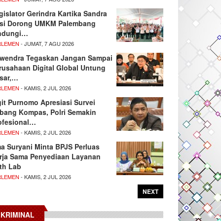
gislator Gerindra Kartika Sandra
si Dorong UMKM Palembang
ndungi…
RLEMEN
- JUMAT, 7 AGU 2026
wendra Tegaskan Jangan Sampai
rusahaan Digital Global Untung
sar,…
RLEMEN
- KAMIS, 2 JUL 2026
git Purnomo Apresiasi Survei
tbang Kompas, Polri Semakin
ofesional…
RLEMEN
- KAMIS, 2 JUL 2026
ma Suryani Minta BPJS Perluas
rja Sama Penyediaan Layanan
th Lab
RLEMEN
- KAMIS, 2 JUL 2026
NEXT
KRIMINAL