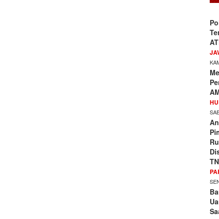
Po
Te
AT
JA
KAM
Me
Pe
AM
HU
SAB
An
Pi
Ru
Di
TN
PA
SEN
Ba
Ua
Sa