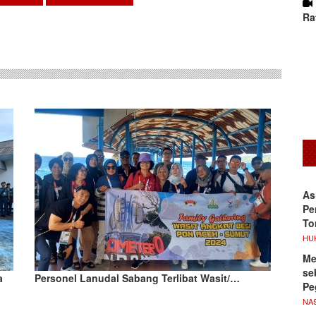
sApp
Ra
As
Pe
To
HU
Me
se
a
Personel Lanudal Sabang Terlibat Wasit/…
Pe
NA