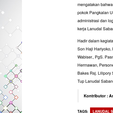
mengatakan bahwa D
pokok Pangkalan U
administrasi dan lo
kerja Lanudal Saba
Hadir dalam kegiat
Son Haji Hariyoko,
Wabiser., PgS. Pas
Hermawan, Persone
Bakes Rsj. Lilipo
Tup Lanudal Saban
Kontributor : A
TAGS
LANUDAL 