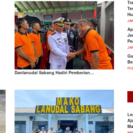
Tr
Te
Hu
JA
Ap
Je
Pe
JA
Gu
Be
POL
Danlanudal Sabang Hadiri Pemberian…
Le
Aj
M
PA