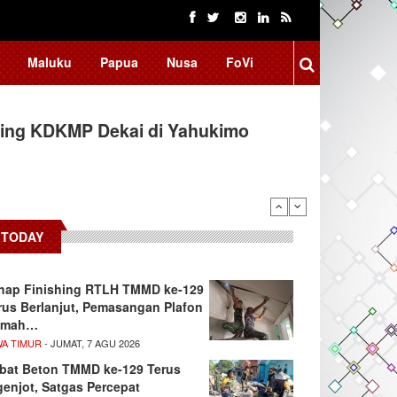
Maluku
Papua
Nusa
FoVi
ing KDKMP Dekai di Yahukimo
TODAY
hap Finishing RTLH TMMD ke-129
rus Berlanjut, Pemasangan Plafon
umah…
WA TIMUR
- JUMAT, 7 AGU 2026
bat Beton TMMD ke-129 Terus
genjot, Satgas Percepat