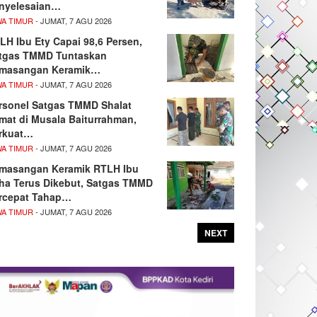
nyelesaian…
WA TIMUR
- JUMAT, 7 AGU 2026
LH Ibu Ety Capai 98,6 Persen,
tgas TMMD Tuntaskan
masangan Keramik…
WA TIMUR
- JUMAT, 7 AGU 2026
rsonel Satgas TMMD Shalat
mat di Musala Baiturrahman,
rkuat…
WA TIMUR
- JUMAT, 7 AGU 2026
masangan Keramik RTLH Ibu
ha Terus Dikebut, Satgas TMMD
rcepat Tahap…
WA TIMUR
- JUMAT, 7 AGU 2026
NEXT