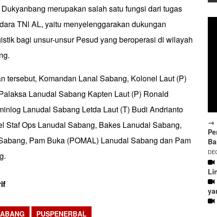
ukyanbang merupakan salah satu fungsi dari tugas
dara TNl AL, yaitu menyelenggarakan dukungan
gistik bagi unsur-unsur Pesud yang beroperasi di wilayah
ng.
an tersebut, Komandan Lanal Sabang, Kolonel Laut (P)
 Palaksa Lanudal Sabang Kapten Laut (P) Ronald
minlog Lanudal Sabang Letda Laut (T) Budi Andrianto
→ 
l Staf Ops Lanudal Sabang, Bakes Lanudal Sabang,
Pe
ry Sabang, Pam Buka (POMAL) Lanudal Sabang dan Pam
Ba
DEC
g.
Li
rif
ya
SABANG
PUSPENERBAL