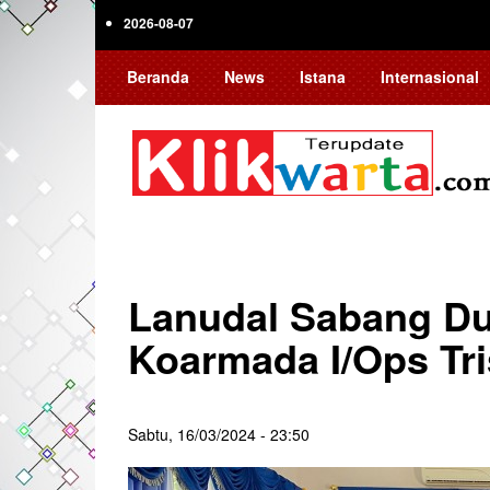
Skip
2026-08-07
to
main
Beranda
News
Istana
Internasional
content
Lanudal Sabang D
Koarmada I/Ops Tri
Sabtu, 16/03/2024 - 23:50