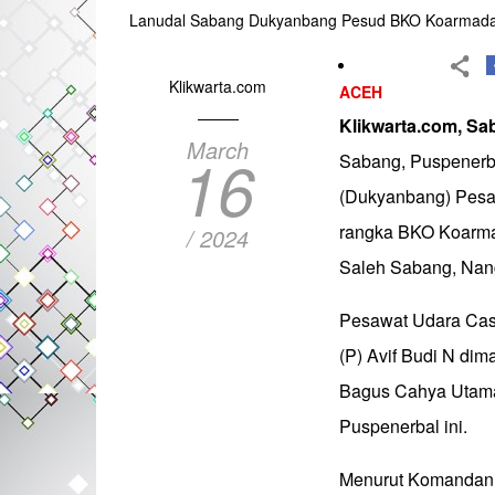
Lanudal Sabang Dukyanbang Pesud BKO Koarmada I
Klikwarta.com
ACEH
Klikwarta.com, S
March
16
Sabang, Puspenerb
(Dukyanbang) Pesa
rangka BKO Koarma
/ 2024
Saleh Sabang, Nang
Pesawat Udara Casa
(P) Avif Budi N dim
Bagus Cahya Utama 
Puspenerbal ini.
Menurut Komandan 