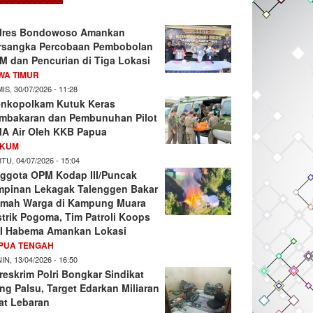
lres Bondowoso Amankan
rsangka Percobaan Pembobolan
M dan Pencurian di Tiga Lokasi
WA TIMUR
IS, 30/07/2026 - 11:28
nkopolkam Kutuk Keras
mbakaran dan Pembunuhan Pilot
A Air Oleh KKB Papua
KUM
TU, 04/07/2026 - 15:04
ggota OPM Kodap III/Puncak
mpinan Lekagak Talenggen Bakar
mah Warga di Kampung Muara
strik Pogoma, Tim Patroli Koops
I Habema Amankan Lokasi
PUA TENGAH
IN, 13/04/2026 - 16:50
reskrim Polri Bongkar Sindikat
ng Palsu, Target Edarkan Miliaran
at Lebaran