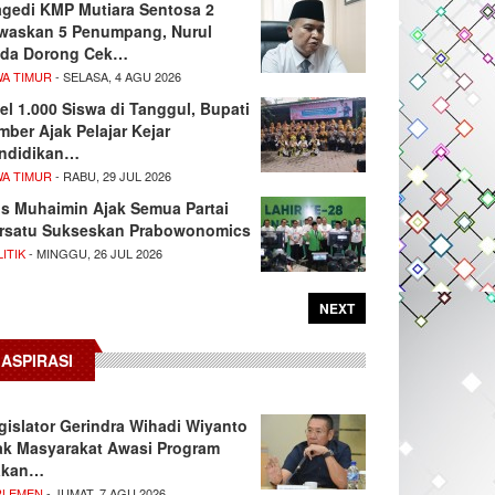
agedi KMP Mutiara Sentosa 2
waskan 5 Penumpang, Nurul
da Dorong Cek…
WA TIMUR
- SELASA, 4 AGU 2026
el 1.000 Siswa di Tanggul, Bupati
mber Ajak Pelajar Kejar
ndidikan…
WA TIMUR
- RABU, 29 JUL 2026
s Muhaimin Ajak Semua Partai
rsatu Sukseskan Prabowonomics
ITIK
- MINGGU, 26 JUL 2026
NEXT
ASPIRASI
gislator Gerindra Wihadi Wiyanto
ak Masyarakat Awasi Program
akan…
RLEMEN
- JUMAT, 7 AGU 2026