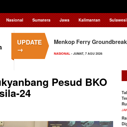
Nasional
Sumatera
Jawa
Kalimantan
Sulawesi
UPDATE
Menkop Ferry Groundbreak
→
NASIONAL
- JUMAT, 7 AGU 2026
ukyanbang Pesud BKO
sila-24
Ta
Te
R
JA
Ra
Di