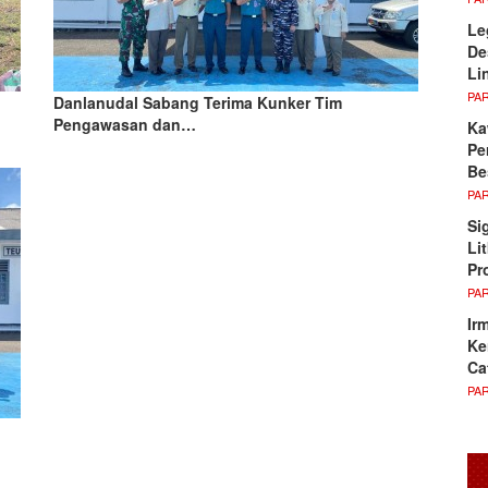
Le
De
Li
PA
Danlanudal Sabang Terima Kunker Tim
Pengawasan dan…
Ka
Pe
Be
PA
Si
Li
Pr
PA
Ir
Ke
Ca
PA