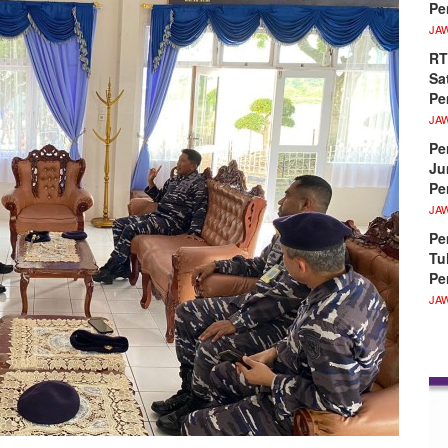
Pe
JA
RT
Sa
Pe
JA
Pe
Ju
Pe
JA
Pe
Tu
Pe
JA